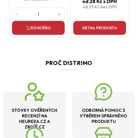
od
28 Kč
s DPH
od
23 Kč
bez DPH
DO KOŠÍKU
DETAIL PRODUKTU
PROČ DISTRIMO
STOVKY OVĚŘENÝCH
ODBORNÁ POMOC S
RECENZÍ NA
VÝBĚREM SPRÁVNÉHO
HEUREKA.CZ A
PRODUKTU
ZBOŽÍ.CZ