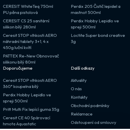
CERESIT WhiteTeq 750ml
Perdix 205 Čistič lepidel a
PU pěna pistolová
mastnot 500ml
CERESIT CS 25 sanitární
Perdix Hobby Lepidlo ve
silikon bílý 280ml
spreji 500ml
Ceresit STOP vlhkosti AERO
Loctite Super bond creative
náhradní tablety 3+1, 4 x
3g
450g luční kvítí
PATTEX Re-New Obnovovač
silikonu bílý 80ml
Doporučujeme
Další odkazy
Ceresit STOP vlhkosti AERO
Aktuality
360° koupelna bílý
O nás
Perdix Hobby Lepidlo ve
Kontakty
spreji 500ml
Obchodní podmínky
Pritt Multi Fix lepící guma 35g
Reklamace
Ceresit CE 40 Spárovací
Odstoupení od smlouvy
hmota Aquastatic