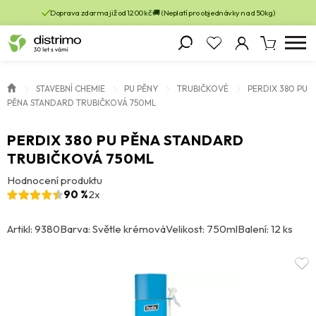
Doprava zdarma již od 1200 kč 🚚 (Neplatí pro objednávky nad 50kg)
STAVEBNÍ CHEMIE
PU PĚNY
TRUBIČKOVÉ
PERDIX 380 PU
PĚNA STANDARD TRUBIČKOVÁ 750ML
PERDIX 380 PU PĚNA STANDARD
TRUBIČKOVÁ 750ML
Hodnocení produktu
90 %
2x
Artikl: 9380
Barva: Světle krémová
Velikost: 750ml
Balení: 12 ks