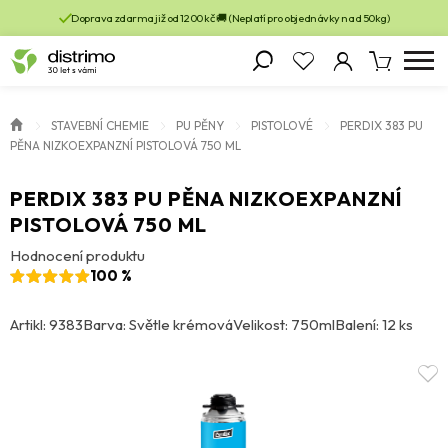
Doprava zdarma již od 1200 kč 🚚 (Neplatí pro objednávky nad 50kg)
STAVEBNÍ CHEMIE
PU PĚNY
PISTOLOVÉ
PERDIX 383 PU
PĚNA NIZKOEXPANZNÍ PISTOLOVÁ 750 ML
PERDIX 383 PU PĚNA NIZKOEXPANZNÍ
PISTOLOVÁ 750 ML
Hodnocení produktu
100 %
Artikl: 9383
Barva: Světle krémová
Velikost: 750ml
Balení: 12 ks