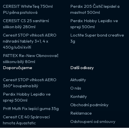
CERESIT WhiteTeq 750ml
Perdix 205 Čistič lepidel a
PU pěna pistolová
mastnot 500ml
CERESIT CS 25 sanitární
Perdix Hobby Lepidlo ve
silikon bílý 280ml
spreji 500ml
Ceresit STOP vlhkosti AERO
Loctite Super bond creative
náhradní tablety 3+1, 4 x
3g
450g luční kvítí
PATTEX Re-New Obnovovač
silikonu bílý 80ml
Doporučujeme
Další odkazy
Ceresit STOP vlhkosti AERO
Aktuality
360° koupelna bílý
O nás
Perdix Hobby Lepidlo ve
Kontakty
spreji 500ml
Obchodní podmínky
Pritt Multi Fix lepící guma 35g
Reklamace
Ceresit CE 40 Spárovací
Odstoupení od smlouvy
hmota Aquastatic