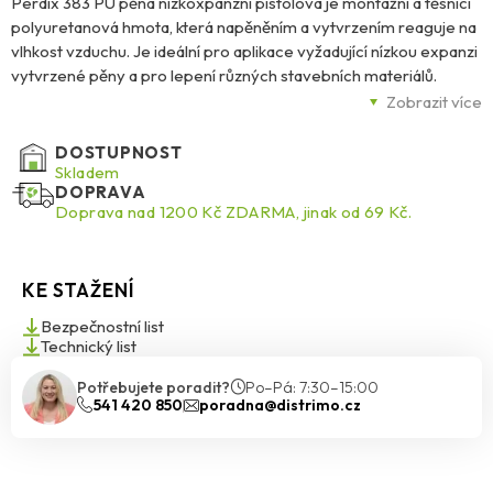
Perdix 383 PU pěna nízkoxpanzní pistolová je montážní a těsnicí
polyuretanová hmota, která napěněním a vytvrzením reaguje na
vlhkost vzduchu. Je ideální pro aplikace vyžadující nízkou expanzi
vytvrzené pěny a pro lepení různých stavebních materiálů.
Vhodná pro lepení a instalaci schodnic, okenních parapetů,
Zobrazit více
montáž a těsnění dřevěných, plastových a kovových rámů oken,
dveřních zárubní a dalších konstrukcí. Používá se také k utěsnění
DOSTUPNOST
spár, prasklin a prostupů instalací vody, topení, plynu a elektřiny.
Skladem
DOPRAVA
Nepřilne k povrchům PE, PP, teflonu a silikonu.
Doprava nad 1200 Kč ZDARMA, jinak od 69 Kč.
KE STAŽENÍ
Bezpečnostní list
Technický list
Potřebujete poradit?
Po–Pá: 7:30–15:00
541 420 850
poradna@distrimo.cz