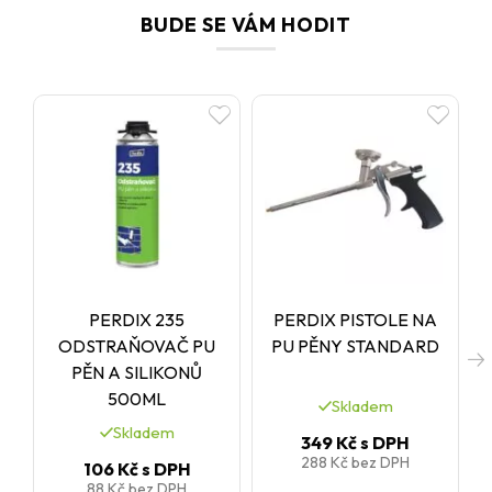
BUDE SE VÁM HODIT
PERDIX 235
PERDIX PISTOLE NA
C
ODSTRAŇOVAČ PU
PU PĚNY STANDARD
PĚN A SILIKONŮ
500ML
Skladem
Skladem
349 Kč
s DPH
288 Kč
bez DPH
106 Kč
s DPH
88 Kč
bez DPH