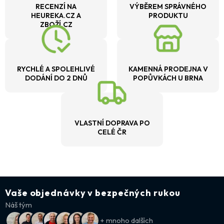
RECENZÍ NA
VÝBĚREM SPRÁVNÉHO
HEUREKA.CZ A
PRODUKTU
ZBOŽÍ.CZ
RYCHLÉ A SPOLEHLIVÉ
KAMENNÁ PRODEJNA V
DODÁNÍ DO 2 DNŮ
POPŮVKÁCH U BRNA
VLASTNÍ DOPRAVA PO
CELÉ ČR
Vaše objednávky v bezpečných rukou
Náš tým
+ mnoho dalších