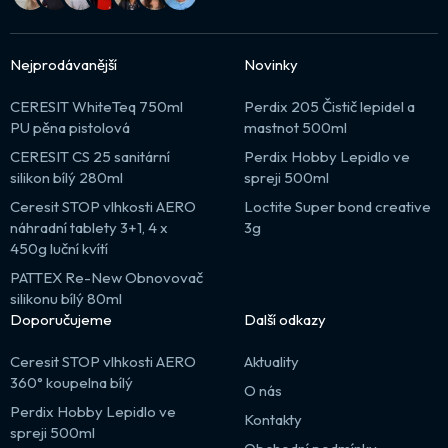
Nejprodávanější
Novinky
CERESIT WhiteTeq 750ml
Perdix 205 Čistič lepidel a
PU pěna pistolová
mastnot 500ml
CERESIT CS 25 sanitární
Perdix Hobby Lepidlo ve
silikon bílý 280ml
spreji 500ml
Ceresit STOP vlhkosti AERO
Loctite Super bond creative
náhradní tablety 3+1, 4 x
3g
450g luční kvítí
PATTEX Re-New Obnovovač
silikonu bílý 80ml
Doporučujeme
Další odkazy
Ceresit STOP vlhkosti AERO
Aktuality
360° koupelna bílý
O nás
Perdix Hobby Lepidlo ve
Kontakty
spreji 500ml