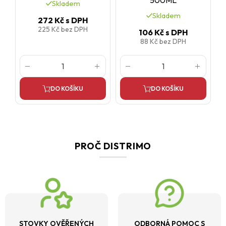
500ML
Skladem
Skladem
272 Kč
s DPH
225 Kč
bez DPH
106 Kč
s DPH
88 Kč
bez DPH
DO KOŠÍKU
DO KOŠÍKU
PROČ DISTRIMO
STOVKY OVĚŘENÝCH
ODBORNÁ POMOC S