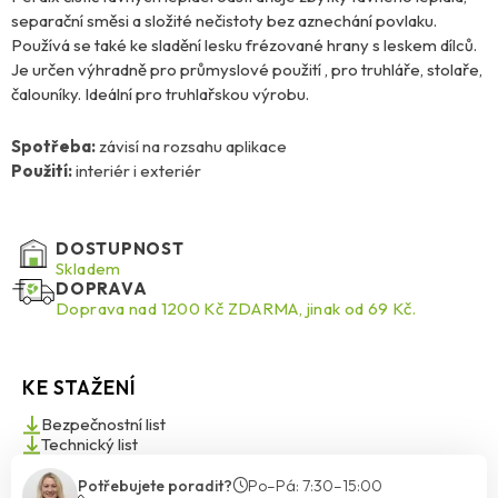
separační směsi a složité nečistoty bez aznechání povlaku.
Používá se také ke sladění lesku frézované hrany s leskem dílců.
Je určen výhradně pro průmyslové použití , pro truhláře, stolaře,
čalouníky. Ideální pro truhlařskou výrobu.
Spotřeba:
závisí na rozsahu aplikace
Použití:
interiér i exteriér
DOSTUPNOST
Skladem
DOPRAVA
Doprava nad 1200 Kč ZDARMA, jinak od 69 Kč.
KE STAŽENÍ
Bezpečnostní list
Technický list
Potřebujete poradit?
Po–Pá: 7:30–15:00