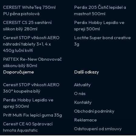
CERESIT WhiteTeq 750ml
Perdix 205 Čistič lepidel a
PU pěna pistolová
mastnot 500ml
CERESIT CS 25 sanitární
Perdix Hobby Lepidlo ve
silikon bílý 280ml
spreji 500ml
Ceresit STOP vlhkosti AERO
Loctite Super bond creative
náhradní tablety 3+1, 4 x
3g
450g luční kvítí
PATTEX Re-New Obnovovač
silikonu bílý 80ml
Doporučujeme
Další odkazy
Ceresit STOP vlhkosti AERO
Aktuality
360° koupelna bílý
O nás
Perdix Hobby Lepidlo ve
Kontakty
spreji 500ml
Obchodní podmínky
Pritt Multi Fix lepící guma 35g
Reklamace
Ceresit CE 40 Spárovací
Odstoupení od smlouvy
hmota Aquastatic