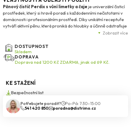
Pěnový čistič Perdix s vůní limetky a čaje
je univerzální čisticí
prostředek, který si hravě poradí s každodenními nečistotami v
domácnosti i profesionálním prostředí. Díky unikátní receptuře
vytváří aktivní pěnu, která proniká do hloubky a účinně odstraňuje
mastnotu, ulpělou špínu, prach, otisky prstů a další nežádoucí
Zobrazit více
nečistoty. Je vhodný pro čištění textilu, lakovaných povrchů, skla,
oken, zrcadel, plastů i kovů.
DOSTUPNOST
Skladem
DOPRAVA
Pěnový čistič nejen čistí, ale zároveň chrání povrchy před
Doprava nad 1200 Kč ZDARMA, jinak od 69 Kč.
antistatickým nabíjením, a kovovým materiálům navíc dodává
lesk. Je šetrný k životnímu prostředí, což z něj činí ideální volbu
pro každého, kdo hledá efektivní a ekologické řešení. Díky svěží
KE STAŽENÍ
vůni limetky a čaje promění úklid v příjemný zážitek. Tento čistič je
perfektní volbou pro každodenní péči o váš domov. Objem balení
Bezpečnostní list
je 150 ml.
Potřebujete poradit?
Po–Pá: 7:30–15:00
541 420 850
poradna@distrimo.cz