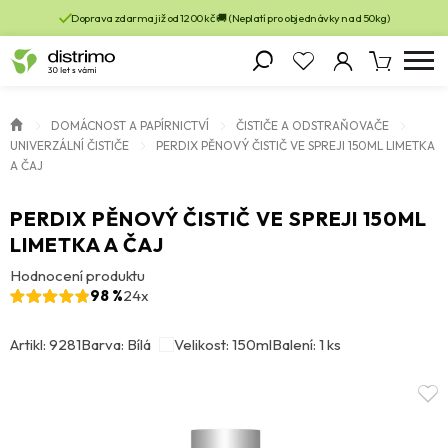
Doprava zdarma již od 1200 kč 🚚 (Neplatí pro objednávky nad 50kg)
DOMÁCNOST A PAPÍRNICTVÍ
ČISTIČE A ODSTRAŇOVAČE
UNIVERZÁLNÍ ČISTIČE
PERDIX PĚNOVÝ ČISTIČ VE SPREJI 150ML LIMETKA
A ČAJ
PERDIX PĚNOVÝ ČISTIČ VE SPREJI 150ML
LIMETKA A ČAJ
Hodnocení produktu
98 %
24x
Artikl: 9281
Barva: Bílá
Velikost: 150ml
Balení: 1 ks