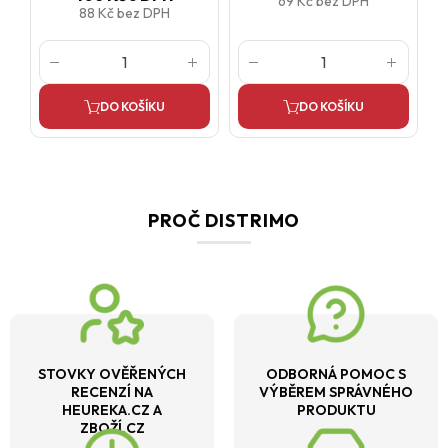
69 Kč
bez DPH
88 Kč
bez DPH
DO KOŠÍKU
DO KOŠÍKU
PROČ DISTRIMO
STOVKY OVĚŘENÝCH
ODBORNÁ POMOC S
RECENZÍ NA
VÝBĚREM SPRÁVNÉHO
HEUREKA.CZ A
PRODUKTU
ZBOŽÍ.CZ