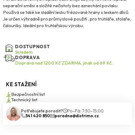
separační směsi a složité nečistoty bez aznechání povlaku.
Používá se také ke sladění lesku frézované hrany s leskem dílců.
Je určen výhradně pro průmyslové použití , pro truhláře, stolaře,
čalouníky. Ideální pro truhlařskou výrobu.
DOSTUPNOST
Skladem
DOPRAVA
Doprava nad 1200 Kč ZDARMA, jinak od 69 Kč.
KE STAŽENÍ
Bezpečnostní list
Technický list
Potřebujete poradit?
Po–Pá: 7:30–15:00
541 420 850
poradna@distrimo.cz