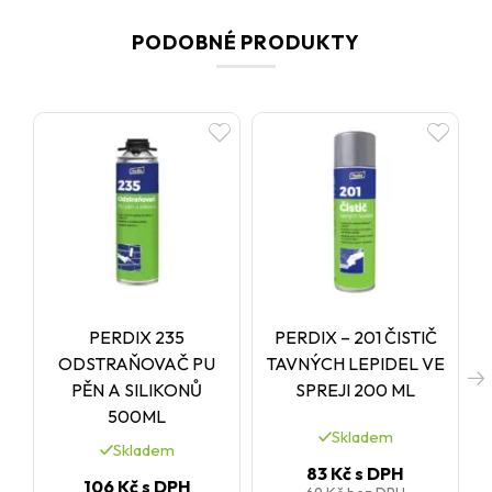
PODOBNÉ PRODUKTY
PERDIX 235
PERDIX – 201 ČISTIČ
ODSTRAŇOVAČ PU
TAVNÝCH LEPIDEL VE
T
PĚN A SILIKONŮ
SPREJI 200 ML
500ML
Skladem
Skladem
83 Kč
s DPH
106 Kč
s DPH