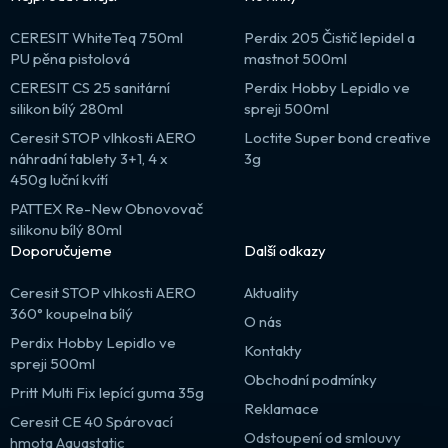
CERESIT WhiteTeq 750ml
Perdix 205 Čistič lepidel a
PU pěna pistolová
mastnot 500ml
CERESIT CS 25 sanitární
Perdix Hobby Lepidlo ve
silikon bílý 280ml
spreji 500ml
Ceresit STOP vlhkosti AERO
Loctite Super bond creative
náhradní tablety 3+1, 4 x
3g
450g luční kvítí
PATTEX Re-New Obnovovač
silikonu bílý 80ml
Doporučujeme
Další odkazy
Ceresit STOP vlhkosti AERO
Aktuality
360° koupelna bílý
O nás
Perdix Hobby Lepidlo ve
Kontakty
spreji 500ml
Obchodní podmínky
Pritt Multi Fix lepící guma 35g
Reklamace
Ceresit CE 40 Spárovací
Odstoupení od smlouvy
hmota Aquastatic