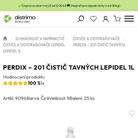
Doprava zdarma již od 1200 kč 🚚 (Neplatí pro objednávky nad 50kg)
DOMÁCNOST A PAPÍRNICTVÍ
ČISTIČE A ODSTRAŇOVAČE
ČISTIČE A ODSTRAŇOVAČE LEPIDEL
PERDIX – 201 ČISTIČ TAVNÝCH
LEPIDEL 1L
PERDIX – 201 ČISTIČ TAVNÝCH LEPIDEL 1L
Hodnocení produktu
100 %
1x
Artikl: 9096
Barva: Čirá
Velikost: 1l
Balení: 25 ks