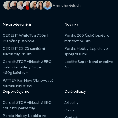
+ mnoho dalších
Nejprodávanější
Novinky
CERESIT WhiteTeq 750ml
Perdix 205 Čistič lepidel a
PU pěna pistolová
mastnot 500ml
CERESIT CS 25 sanitární
Perdix Hobby Lepidlo ve
silikon bílý 280ml
spreji 500ml
Ceresit STOP vlhkosti AERO
Loctite Super bond creative
náhradní tablety 3+1, 4 x
3g
450g luční kvítí
PATTEX Re-New Obnovovač
silikonu bílý 80ml
Doporučujeme
Další odkazy
Ceresit STOP vlhkosti AERO
Aktuality
360° koupelna bílý
O nás
Perdix Hobby Lepidlo ve
Kontakty