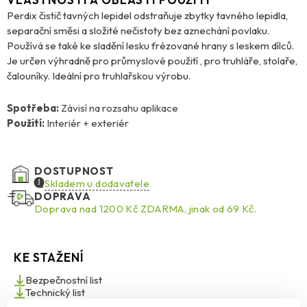
Perdix čistič tavných lepidel odstraňuje zbytky tavného lepidla,
separační směsi a složité nečistoty bez aznechání povlaku.
Používá se také ke sladění lesku frézované hrany s leskem dílců.
Je určen výhradně pro průmyslové použití , pro truhláře, stolaře,
čalouníky. Ideální pro truhlařskou výrobu.
Spotřeba:
Závisí na rozsahu aplikace
Použití:
Interiér + exteriér
DOSTUPNOST
Skladem u dodavatele
DOPRAVA
Doprava nad 1200 Kč ZDARMA, jinak od 69 Kč.
KE STAŽENÍ
Bezpečnostní list
Technický list