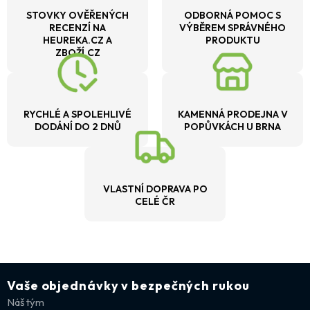
STOVKY OVĚŘENÝCH
ODBORNÁ POMOC S
RECENZÍ NA
VÝBĚREM SPRÁVNÉHO
HEUREKA.CZ A
PRODUKTU
ZBOŽÍ.CZ
RYCHLÉ A SPOLEHLIVÉ
KAMENNÁ PRODEJNA V
DODÁNÍ DO 2 DNŮ
POPŮVKÁCH U BRNA
VLASTNÍ DOPRAVA PO
CELÉ ČR
Vaše objednávky v bezpečných rukou
Náš tým