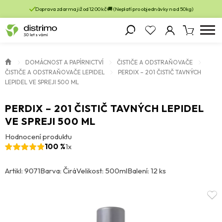
Doprava zdarma již od 1200 kč 🚚 (Neplatí pro objednávky nad 50kg)
DOMÁCNOST A PAPÍRNICTVÍ
ČISTIČE A ODSTRAŇOVAČE
ČISTIČE A ODSTRAŇOVAČE LEPIDEL
PERDIX – 201 ČISTIČ TAVNÝCH
LEPIDEL VE SPREJI 500 ML
PERDIX – 201 ČISTIČ TAVNÝCH LEPIDEL
VE SPREJI 500 ML
Hodnocení produktu
100 %
1x
Artikl: 9071
Barva: Čirá
Velikost: 500ml
Balení: 12 ks