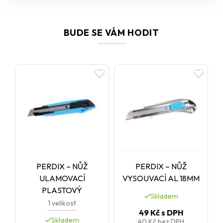
BUDE SE VÁM HODIT
PERDIX – NŮŽ
PERDIX – NŮŽ
ULAMOVACÍ
VYSOUVACÍ AL 18MM
PLASTOVÝ
Skladem
1 velikost
49 Kč
s DPH
Skladem
40 Kč
bez DPH