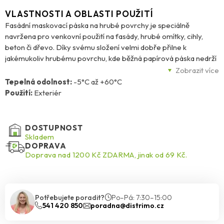
VLASTNOSTI A OBLASTI POUŽITÍ
Fasádní maskovací páska na hrubé povrchy je speciálně
navržena pro venkovní použití na fasády, hrubé omítky, cihly,
beton či dřevo. Díky svému složení velmi dobře přilne k
jakémukoliv hrubému povrchu, kde běžná papírová páska nedrží
a univerzální páska je naopak příliš lepivá. Po dokončení práce lze
Zobrazit více
pásku snadno a bez poškození podkladu odstranit. Lepidlo je
Tepelná odolnost:
-5°C až +60°C
vyrobeno z přírodního kaučuku, který zajišťuje spolehlivé a
Použití:
Exteriér
šetrné lepení.
DOSTUPNOST
Skladem
DOPRAVA
Doprava nad 1200 Kč ZDARMA, jinak od 69 Kč.
Potřebujete poradit?
Po–Pá: 7:30–15:00
541 420 850
poradna@distrimo.cz