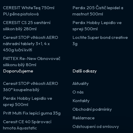
CERESIT WhiteTeq 750ml
Perdix 205 Čistič lepidel a
PU pěna pistolová
mastnot 500ml
CERESIT CS 25 sanitární
Perdix Hobby Lepidlo ve
silikon bílý 280ml
spreji 500ml
Ceresit STOP vlhkosti AERO
Loctite Super bond creative
náhradní tablety 3+1, 4 x
3g
450g luční kvítí
PATTEX Re-New Obnovovač
silikonu bílý 80ml
Doporučujeme
Další odkazy
Ceresit STOP vlhkosti AERO
Aktuality
360° koupelna bílý
O nás
Perdix Hobby Lepidlo ve
Kontakty
spreji 500ml
Obchodní podmínky
Pritt Multi Fix lepící guma 35g
Reklamace
Ceresit CE 40 Spárovací
Odstoupení od smlouvy
hmota Aquastatic