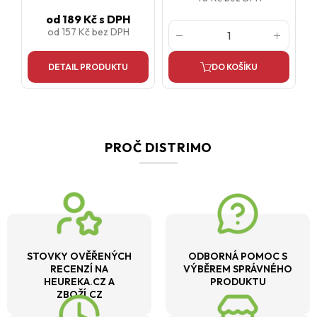
od
189 Kč
s DPH
od
157 Kč
bez DPH
DETAIL PRODUKTU
DO KOŠÍKU
PROČ DISTRIMO
STOVKY OVĚŘENÝCH
ODBORNÁ POMOC S
RECENZÍ NA
VÝBĚREM SPRÁVNÉHO
HEUREKA.CZ A
PRODUKTU
ZBOŽÍ.CZ