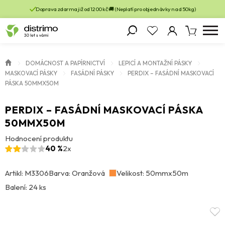
Doprava zdarma již od 1200 kč 🚚 (Neplatí pro objednávky nad 50kg)
DOMÁCNOST A PAPÍRNICTVÍ
LEPICÍ A MONTAŽNÍ PÁSKY
MASKOVACÍ PÁSKY
FASÁDNÍ PÁSKY
PERDIX – FASÁDNÍ MASKOVACÍ
PÁSKA 50MMX50M
PERDIX – FASÁDNÍ MASKOVACÍ PÁSKA
50MMX50M
Hodnocení produktu
40 %
2x
Artikl: M3306
Barva: Oranžová
Velikost: 50mmx50m
Balení: 24 ks