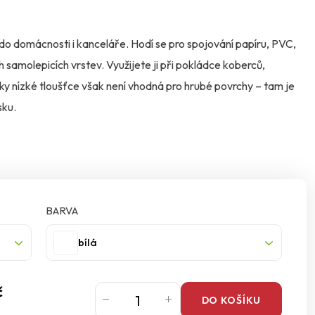
o domácnosti i kanceláře. Hodí se pro spojování papíru, PVC,
h samolepicích vrstev. Využijete ji při pokládce koberců,
íky nízké tloušťce však není vhodná pro hrubé povrchy – tam je
sku.
BARVA
bílá
č
DO KOŠÍKU