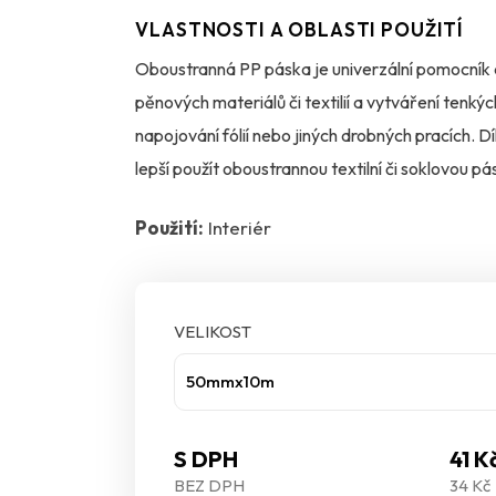
VLASTNOSTI A OBLASTI POUŽITÍ
Oboustranná PP páska je univerzální pomocník d
pěnových materiálů či textilií a vytváření tenkýc
napojování fólií nebo jiných drobných pracích. D
lepší použít oboustrannou textilní či soklovou pá
Použití:
Interiér
VELIKOST
50mmx10m
S DPH
41 K
BEZ DPH
34 Kč