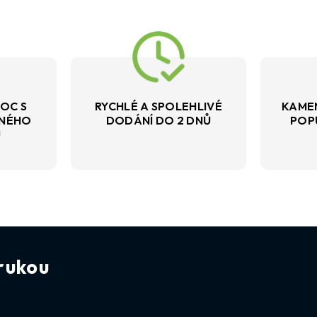
OC S
RYCHLÉ A SPOLEHLIVÉ
KAME
VNÉHO
DODÁNÍ DO 2 DNŮ
POP
U
rukou