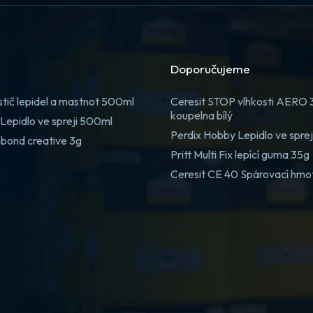
Doporučujeme
stič lepidel a mastnot 500ml
Ceresit STOP vlhkosti AERO
koupelna bílý
Lepidlo ve spreji 500ml
Perdix Hobby Lepidlo ve spre
 bond creative 3g
Pritt Multi Fix lepící guma 35g
Ceresit CE 40 Spárovací hmo