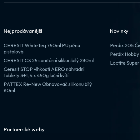
Nejprodávanější
Novinky
CERESIT WhiteTeq 750ml PU pěna
Perdix 205 Či
pistolová
Perdix Hobby 
CERESIT CS 25 sanitární silikon bílý 280ml
Loctite Super
Ceresit STOP vlhkosti AERO náhradní
tablety 3+1, 4 x 450g luční kvítí
PATTEX Re-New Obnovovač silikonu bílý
80ml
Partnerské weby