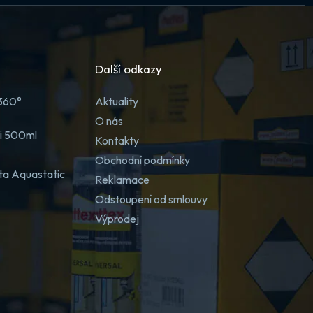
Další odkazy
 360°
Aktuality
O nás
ji 500ml
Kontakty
Obchodní podmínky
ta Aquastatic
Reklamace
Odstoupení od smlouvy
Výprodej