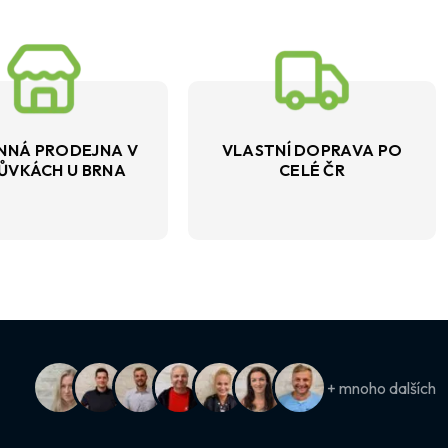
NNÁ PRODEJNA V
VLASTNÍ DOPRAVA PO
ŮVKÁCH U BRNA
CELÉ ČR
+ mnoho dalších