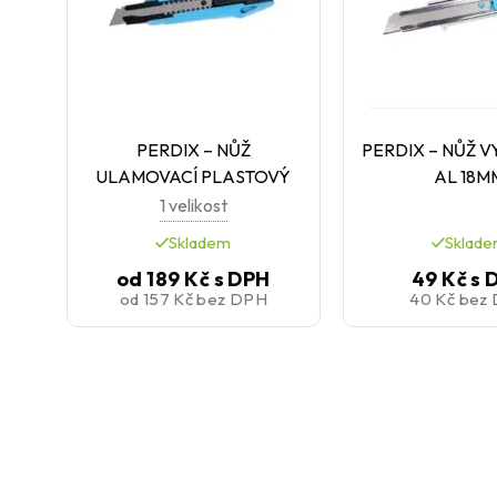
PERDIX – NŮŽ
PERDIX – NŮŽ 
ULAMOVACÍ PLASTOVÝ
AL 18M
1 velikost
Skladem
Sklad
od
189 Kč
s DPH
49 Kč
s 
od
157 Kč
bez DPH
40 Kč
bez