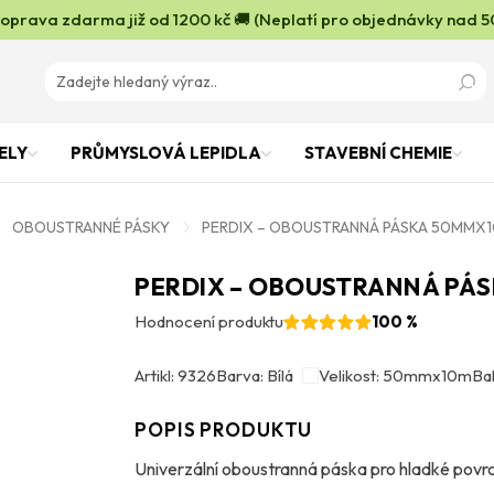
oprava zdarma již od 1200 kč 🚚 (Neplatí pro objednávky nad 5
ELY
PRŮMYSLOVÁ LEPIDLA
STAVEBNÍ CHEMIE
OBOUSTRANNÉ PÁSKY
PERDIX – OBOUSTRANNÁ PÁSKA 50MMX
PERDIX – OBOUSTRANNÁ PÁ
Hodnocení produktu
100 %
Artikl: 9326
Barva: Bílá
Velikost: 50mmx10m
Bal
POPIS PRODUKTU
Univerzální oboustranná páska pro hladké povr