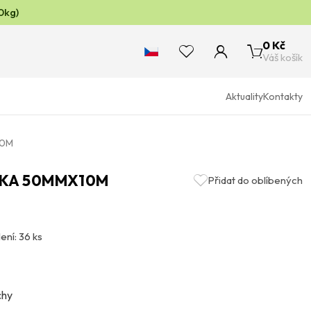
0kg)
0 Kč
Váš košík
Aktuality
Kontakty
10M
SKA 50MMX10M
Přidat do oblíbených
ení: 36 ks
chy