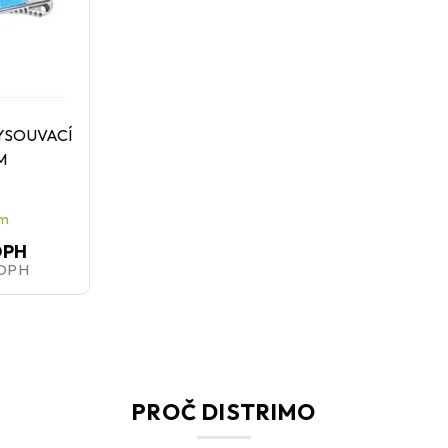
VYSOUVACÍ
M
em
DPH
 DPH
PROČ DISTRIMO