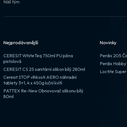
Náš tým
Nejprodávanější
Novinky
CERESIT WhiteTeq 750ml PU pěna
Perdix 205 Či
pistolová
Perdix Hobby 
CERESIT CS 25 sanitární silikon bílý 280ml
Loctite Super
Ceresit STOP vlhkosti AERO náhradní
tablety 3+1, 4 x 450g luční kvítí
PATTEX Re-New Obnovovač silikonu bílý
80ml