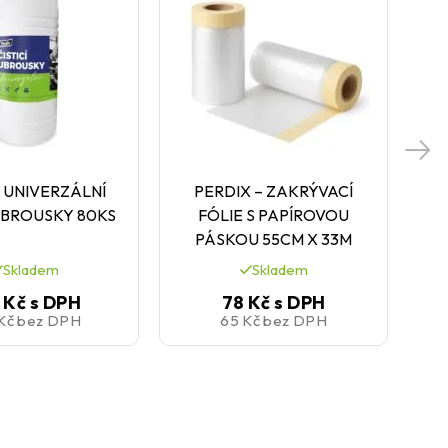
 UNIVERZÁLNÍ
PERDIX – ZAKRÝVACÍ
 UBROUSKY 80KS
FÓLIE S PAPÍROVOU
P
PÁSKOU 55CM X 33M
Skladem
Skladem
 Kč
s DPH
78 Kč
s DPH
 Kč
bez DPH
65 Kč
bez DPH