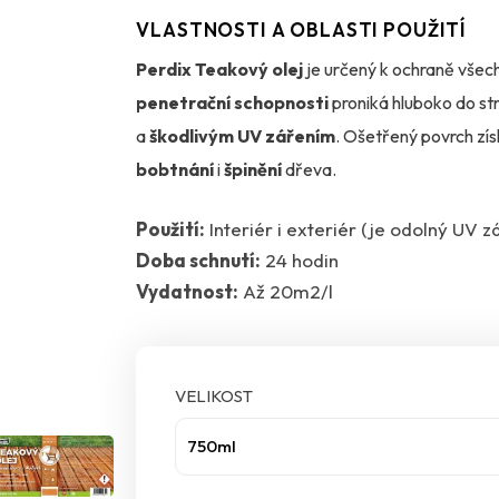
VLASTNOSTI A OBLASTI POUŽITÍ
Perdix Teakový olej
je určený k ochraně všec
penetrační schopnosti
proniká hluboko do str
a
škodlivým UV zářením
. Ošetřený povrch zí
bobtnání
i
špinění
dřeva.
Použití:
Interiér i exteriér (je odolný UV z
Olej obsahuje
účinné látky proti plísním
a
př
Doba schnutí:
24 hodin
Pravidelným použitím prodloužíte životnost dře
Vydatnost:
Až 20m2/l
Perdix Teakový olej je vhodný pro použití v
inte
nábytek, dřevěné obklady, štíty, podhledy
VELIKOST
Dopřejte svému dřevu
profesionální péči
a oc
750ml