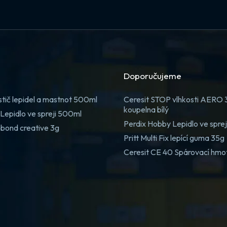
Doporučujeme
stič lepidel a mastnot 500ml
Ceresit STOP vlhkosti AERO
koupelna bílý
Lepidlo ve spreji 500ml
Perdix Hobby Lepidlo ve spre
 bond creative 3g
Pritt Multi Fix lepící guma 35g
Ceresit CE 40 Spárovací hmo