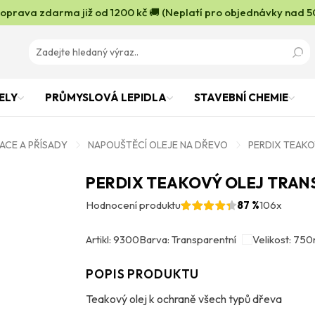
oprava zdarma již od 1200 kč 🚚 (Neplatí pro objednávky nad 5
ELY
PRŮMYSLOVÁ LEPIDLA
STAVEBNÍ CHEMIE
ACE A PŘÍSADY
NAPOUŠTĚCÍ OLEJE NA DŘEVO
PERDIX TEAKO
PERDIX TEAKOVÝ OLEJ TRAN
Hodnocení produktu
87 %
106x
Artikl: 9300
Barva: Transparentní
Velikost: 750
POPIS PRODUKTU
Teakový olej k ochraně všech typů dřeva