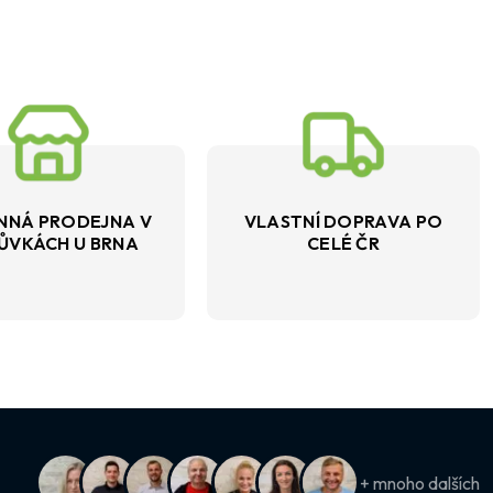
NNÁ PRODEJNA V
VLASTNÍ DOPRAVA PO
ŮVKÁCH U BRNA
CELÉ ČR
+ mnoho dalších