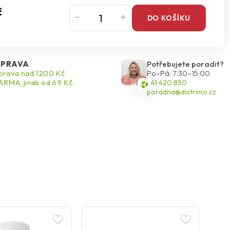
č
DO KOŠÍKU
PRAVA
Potřebujete poradit?
rava nad 1200 Kč
Po–Pá: 7:30–15:00
RMA, jinak od 69 Kč.
541 420 850
poradna@distrimo.cz
N