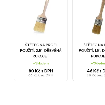
ŠTĚTEC NA PROFI
ŠTĚTEC NA 
POUŽITÍ, 2,5″, DŘEVĚNÁ
POUŽITÍ, 1,5″,
RUKOJEŤ
RUKOJ
Skladem
Sklad
80 Kč
s DPH
46 Kč
s 
66 Kč
bez DPH
38 Kč
bez