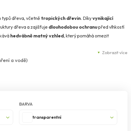
h typů dřeva, včetně
tropických dřevin
. Díky
vynikající
uktury dřeva a zajišťuje
dlouhodobou ochranu
před vlhkostí
skává
hedvábně matný vzhled
, který pomáhá omezit
Zobrazit více
áření a vodě)
írodní karnaubský vosk
, který zvyšuje odolnost povrchu.
va a zachováte jeho přirozenou krásu.
riéru i exteriéru
. Skvěle se hodí na
terasy, zahradní
, ale i na
chaty a dřevěné domky
.
BARVA
hranu, která vydrží.
transparentní