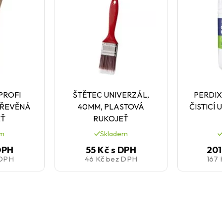
PROFI
ŠTĚTEC UNIVERZÁL,
PERDIX
 DŘEVĚNÁ
40MM, PLASTOVÁ
ČISTICÍ
EŤ
RUKOJEŤ
em
Skladem
DPH
55 Kč
s DPH
201
 DPH
46 Kč
bez DPH
167