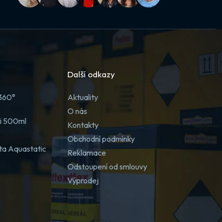
Další odkazy
 360°
Aktuality
O nás
ji 500ml
Kontakty
Obchodní podmínky
ta Aquastatic
Reklamace
Odstoupení od smlouvy
Výprodej