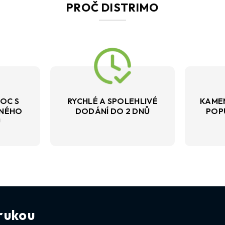
PROČ DISTRIMO
OC S
RYCHLÉ A SPOLEHLIVÉ
KAME
VNÉHO
DODÁNÍ DO 2 DNŮ
POP
U
rukou