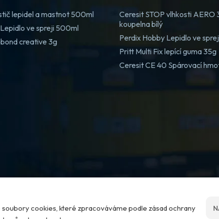
stič lepidel a mastnot 500ml
Ceresit STOP vlhkosti AERO
koupelna bílý
Lepidlo ve spreji 500ml
Perdix Hobby Lepidlo ve spre
 bond creative 3g
Pritt Multi Fix lepící guma 35g
Ceresit CE 40 Spárovací hmo
me soubory cookies, které zpracováváme podle zásad ochrany
N