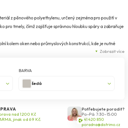
teriál z pěnového polyethylenu, určený zejména pro použití v
ůžko pro tmely, čímž zajišťuje správnou hloubku spáry a zabraňuje
výplní kolem oken nebo průmyslových konstrukcí, kde je nutné
Zobrazit více
 Výhodou je jednoduchá aplikace, trvale pružný materiál, který je
Zároveň napomáhá ekonomickému použití tmelu – bez jeho
BARVA
šedá
PRAVA
Potřebujete poradit?
rava nad 1200 Kč
Po–Pá: 7:30–15:00
RMA, jinak od 69 Kč.
541 420 850
poradna@distrimo.cz