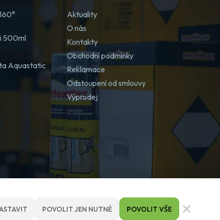
 360°
Aktuality
O nás
ji 500ml
Kontakty
Obchodní podmínky
ta Aquastatic
Reklamace
Odstoupení od smlouvy
Výprodej
ASTAVIT
POVOLIT JEN NUTNÉ
POVOLIT VŠE