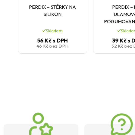
PERDIX – STĚRKY NA
PERDIX –
SILIKON
ULAMOV
POGUMOVAN
Skladem
Sklad
56 Kč
s DPH
39 Kč
s 
46 Kč
bez DPH
32 Kč
bez