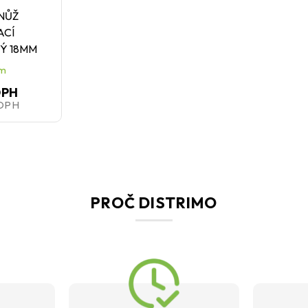
 NŮŽ
ACÍ
Ý 18MM
em
DPH
 DPH
PROČ DISTRIMO