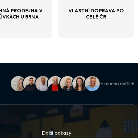
NNÁ PRODEJNA V
VLASTNÍ DOPRAVA PO
ŮVKÁCH U BRNA
CELÉ ČR
+ mnoho dalších
Další odkazy