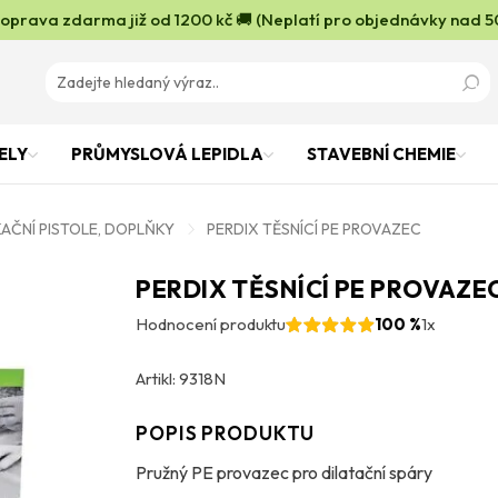
oprava zdarma již od 1200 kč 🚚 (Neplatí pro objednávky nad 5
ELY
PRŮMYSLOVÁ LEPIDLA
STAVEBNÍ CHEMIE
KAČNÍ PISTOLE, DOPLŇKY
PERDIX TĚSNÍCÍ PE PROVAZEC
PERDIX TĚSNÍCÍ PE PROVAZE
Hodnocení produktu
100 %
1x
Artikl: 9318N
POPIS PRODUKTU
Pružný PE provazec pro dilatační spáry