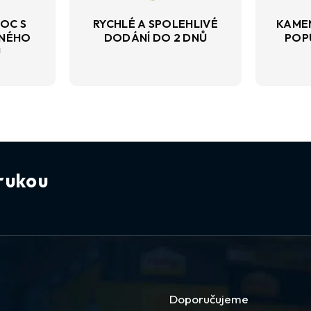
OC S
RYCHLÉ A SPOLEHLIVÉ
KAME
VNÉHO
DODÁNÍ DO 2 DNŮ
POP
U
rukou
Doporučujeme