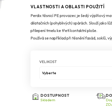
VLASTNOSTI A OBLASTI POUŽITÍ
Perdix těsnicí PE provazec je šedý výplňový ma
dilatačních (pohyblivých) spárách. Slouží jako l
přilepení tmelu ke třetí kontaktní ploše.
Používá se například při těsnění fasád, soklů, 
umožnit dilatační pohyb bez rizika trhání spoje.
odolný vůči vlhkosti a škodlivému UV záření. 
zbytečného „přetékání“.
VELIKOST
Vyberte
DOSTUPNOST
DO
Skladem
Dop
ZDA