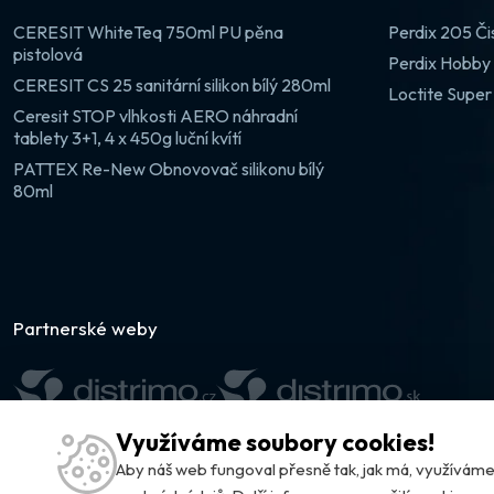
CERESIT WhiteTeq 750ml PU pěna
Perdix 205 Či
pistolová
Perdix Hobby 
CERESIT CS 25 sanitární silikon bílý 280ml
Loctite Super
Ceresit STOP vlhkosti AERO náhradní
tablety 3+1, 4 x 450g luční kvítí
PATTEX Re-New Obnovovač silikonu bílý
80ml
Partnerské weby
Využíváme soubory cookies!
Aby náš web fungoval přesně tak, jak má, využívá