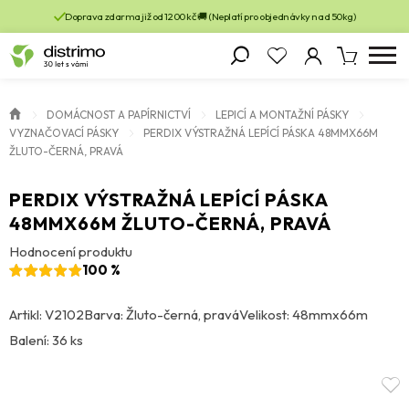
Doprava zdarma již od 1200 kč 🚚 (Neplatí pro objednávky nad 50kg)
DOMÁCNOST A PAPÍRNICTVÍ
LEPICÍ A MONTAŽNÍ PÁSKY
VYZNAČOVACÍ PÁSKY
PERDIX VÝSTRAŽNÁ LEPÍCÍ PÁSKA 48MMX66M
ŽLUTO-ČERNÁ, PRAVÁ
PERDIX VÝSTRAŽNÁ LEPÍCÍ PÁSKA
48MMX66M ŽLUTO-ČERNÁ, PRAVÁ
Hodnocení produktu
100 %
Artikl: V2102
Barva: Žluto-černá, pravá
Velikost: 48mmx66m
Balení: 36 ks