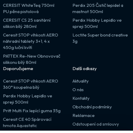
CERESIT WhiteTeq 750ml
Perdix 205 Čistič lepidel a
PU pěna pistolová
mastnot 500ml
CERESIT CS 25 sanitární
Perdix Hobby Lepidlo ve
silikon bílý 280ml
spreji 500ml
Ceresit STOP vlhkosti AERO
Loctite Super bond creative
náhradní tablety 3+1, 4 x
3g
450g luční kvítí
PATTEX Re-New Obnovovač
silikonu bílý 80ml
Doporučujeme
Další odkazy
Ceresit STOP vlhkosti AERO
Aktuality
360° koupelna bílý
O nás
Perdix Hobby Lepidlo ve
Kontakty
spreji 500ml
Obchodní podmínky
Pritt Multi Fix lepící guma 35g
Reklamace
Ceresit CE 40 Spárovací
Odstoupení od smlouvy
hmota Aquastatic
Výprodej