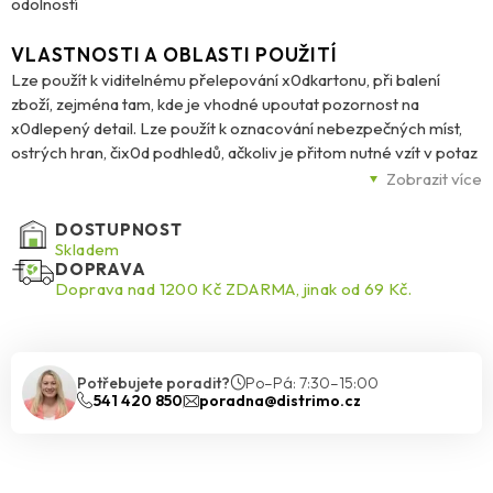
odolností
VLASTNOSTI A OBLASTI POUŽITÍ
Lze použít k viditelnému přelepování x0dkartonu, při balení
zboží, zejména tam, kde je vhodné upoutat pozornost na
x0dlepený detail. Lze použít k oznacování nebezpečných míst,
ostrých hran, čix0d podhledů, ačkoliv je přitom nutné vzít v potaz
nižší lepicí schopnosti páskyx0d na zdivu, omítce a podobných
Zobrazit více
površích. Výstražná páska PP není dlouhodobě x0dodolná proti
UV záření a je tak vyhrazena pro vnitřní použití. x0dPoužité
DOSTUPNOST
lepidlo – akrylát na vodní bázi.
Skladem
DOPRAVA
Doprava nad 1200 Kč ZDARMA, jinak od 69 Kč.
Potřebujete poradit?
Po–Pá: 7:30–15:00
541 420 850
poradna@distrimo.cz