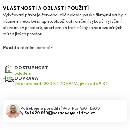
VLASTNOSTI A OBLASTI POUŽITÍ
Vytyčovací páska je červeno-bílá nelepicí páska šikmými pruhy, s
nápisem nebo bez nápisu. Slouží k ohraničení výkopů, vytyčení
stavebních prostorů, sportovních tratí, různých nebezpečných
míst a jiných prostor.
Použití:
interiér i exteriér
DOSTUPNOST
Skladem
DOPRAVA
Doprava nad 1200 Kč ZDARMA, jinak od 69 Kč.
Potřebujete poradit?
Po–Pá: 7:30–15:00
541 420 850
poradna@distrimo.cz