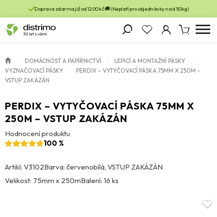
Doprava zdarma již od 1200 kč 🚚 (Neplatí pro objednávky nad 50kg)
DOMÁCNOST A PAPÍRNICTVÍ
LEPICÍ A MONTAŽNÍ PÁSKY
VYZNAČOVACÍ PÁSKY
PERDIX – VYTYČOVACÍ PÁSKA 75MM X 250M –
VSTUP ZAKÁZÁN
PERDIX – VYTYČOVACÍ PÁSKA 75MM X
250M – VSTUP ZAKÁZÁN
Hodnocení produktu
100 %
Artikl: V3102
Barva: červenobílá, VSTUP ZAKÁZÁN
Velikost: 75mm x 250m
Balení: 16 ks