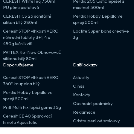
CERESIT WhiteTeq 750ml
Perdix 205 Čistič lepidel a
PU pěna pistolová
mastnot 500ml
CERESIT CS 25 sanitární
Perdix Hobby Lepidlo ve
silikon bílý 280ml
spreji 500ml
Ceresit STOP vlhkosti AERO
Loctite Super bond creative
náhradní tablety 3+1, 4 x
3g
450g luční kvítí
PATTEX Re-New Obnovovač
silikonu bílý 80ml
Doporučujeme
Další odkazy
Ceresit STOP vlhkosti AERO
Aktuality
360° koupelna bílý
O nás
Perdix Hobby Lepidlo ve
Kontakty
spreji 500ml
Obchodní podmínky
Pritt Multi Fix lepící guma 35g
Reklamace
Ceresit CE 40 Spárovací
Odstoupení od smlouvy
hmota Aquastatic
Výprodej