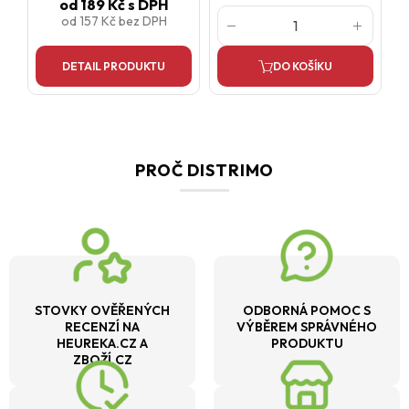
od
189 Kč
s DPH
od
157 Kč
bez DPH
DETAIL PRODUKTU
DO KOŠÍKU
PROČ DISTRIMO
STOVKY OVĚŘENÝCH
ODBORNÁ POMOC S
RECENZÍ NA
VÝBĚREM SPRÁVNÉHO
HEUREKA.CZ A
PRODUKTU
ZBOŽÍ.CZ