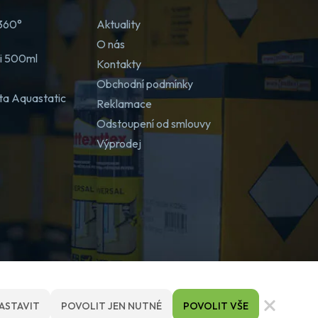
 360°
Aktuality
O nás
ji 500ml
Kontakty
Obchodní podmínky
ta Aquastatic
Reklamace
Odstoupení od smlouvy
Výprodej
ASTAVIT
POVOLIT JEN NUTNÉ
POVOLIT VŠE