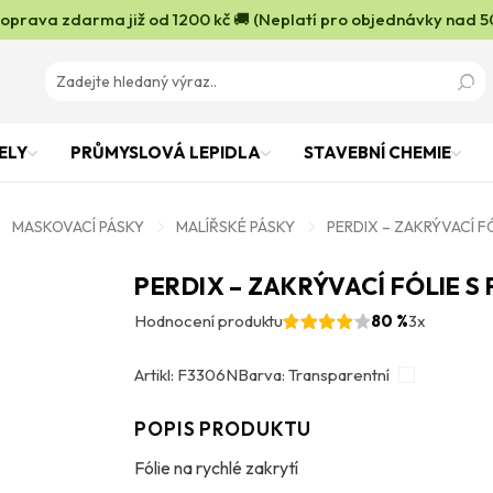
oprava zdarma již od 1200 kč 🚚 (Neplatí pro objednávky nad 5
ELY
PRŮMYSLOVÁ LEPIDLA
STAVEBNÍ CHEMIE
MASKOVACÍ PÁSKY
MALÍŘSKÉ PÁSKY
PERDIX – ZAKRÝVACÍ F
PERDIX – ZAKRÝVACÍ FÓLIE S
Hodnocení produktu
80 %
3x
Artikl: F3306N
Barva: Transparentní
POPIS PRODUKTU
Fólie na rychlé zakrytí