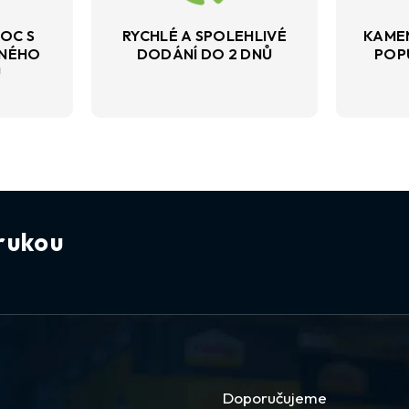
OC S
RYCHLÉ A SPOLEHLIVÉ
KAME
VNÉHO
DODÁNÍ DO 2 DNŮ
POP
U
rukou
Doporučujeme