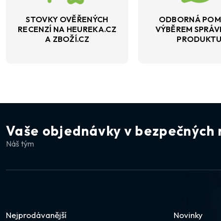
STOVKY OVĚŘENÝCH
ODBORNÁ POM
RECENZÍ NA HEUREKA.CZ
VÝBĚREM SPRÁ
A ZBOŽÍ.CZ
PRODUKT
Vaše objednávky v bezpečných 
Náš tým
Nejprodávanější
Novinky