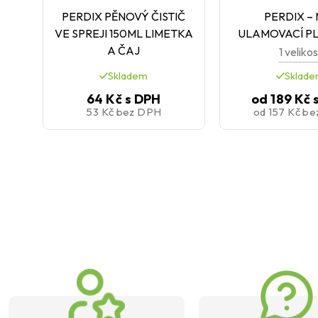
PERDIX PĚNOVÝ ČISTIČ
PERDIX –
VE SPREJI 150ML LIMETKA
ULAMOVACÍ P
A ČAJ
1 velikos
Skladem
Sklad
64 Kč
s DPH
od
189 Kč
53 Kč
bez DPH
od
157 Kč
be