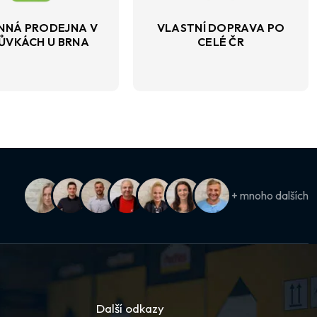
NNÁ PRODEJNA V
VLASTNÍ DOPRAVA PO
ŮVKÁCH U BRNA
CELÉ ČR
+ mnoho dalších
Další odkazy