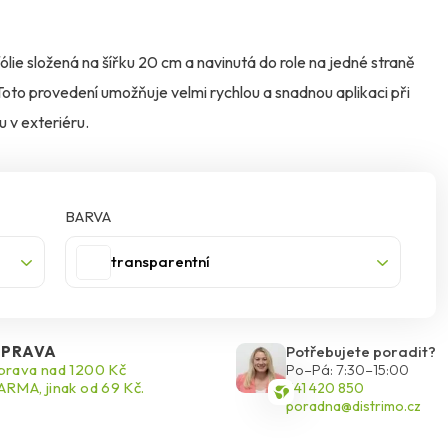
lie složená na šířku 20 cm a navinutá do role na jedné straně
o provedení umožňuje velmi rychlou a snadnou aplikaci při
u v exteriéru.
BARVA
transparentní
PRAVA
Potřebujete poradit?
rava nad 1200 Kč
Po–Pá: 7:30–15:00
RMA, jinak od 69 Kč.
541 420 850
poradna@distrimo.cz