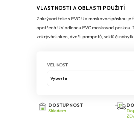
VLASTNOSTI A OBLASTI POUŽITÍ
Zakrývací fólie s PVC UV maskovací páskou je fó
opatřená UV odlonou PVC maskovací páskou. Tot
zakrývání oken, dveří, parapetů, soklů či nábytk
VELIKOST
Vyberte
DOSTUPNOST
DO
Skladem
Dop
ZDA