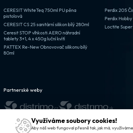
CERESIT WhiteTeq 750ml PU pěna
Perdix 205 Či
pistolová
Perdix Hobby 
CERESIT CS 25 sanitární silikon bílý 280ml
Loctite Super
Ceresit STOP vlhkosti AERO náhradní
tablety 3+1, 4 x 450g luční kvítí
PATTEX Re-New Obnovovač silikonu bílý
80ml
Partnerské weby
Využíváme soubory cookies!
Aby náš web fungoval přesně tak, jak má, využívá