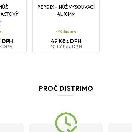
 NŮŽ
PERDIX – NŮŽ VYSOUVACÍ
LASTOVÝ
AL 18MM
t
em
Skladem
s DPH
49 Kč
s DPH
z DPH
40 Kč
bez DPH
PROČ DISTRIMO