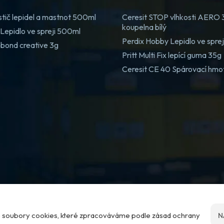
stič lepidel a mastnot 500ml
Ceresit STOP vlhkosti AERO
koupelna bílý
Lepidlo ve spreji 500ml
Perdix Hobby Lepidlo ve spre
 bond creative 3g
Pritt Multi Fix lepící guma 35g
Ceresit CE 40 Spárovací hmo
me soubory cookies, které zpracováváme podle zásad ochrany
N