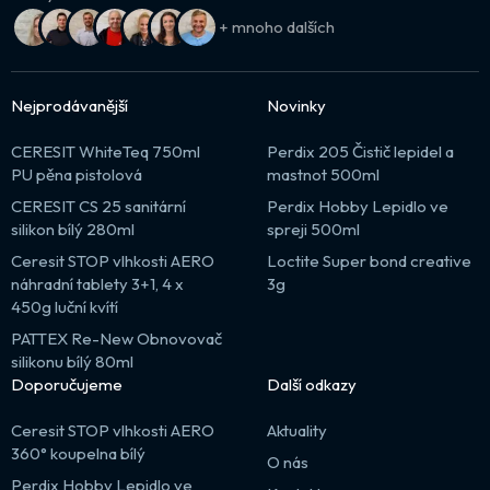
+ mnoho dalších
Nejprodávanější
Novinky
CERESIT WhiteTeq 750ml
Perdix 205 Čistič lepidel a
PU pěna pistolová
mastnot 500ml
CERESIT CS 25 sanitární
Perdix Hobby Lepidlo ve
silikon bílý 280ml
spreji 500ml
Ceresit STOP vlhkosti AERO
Loctite Super bond creative
náhradní tablety 3+1, 4 x
3g
450g luční kvítí
PATTEX Re-New Obnovovač
silikonu bílý 80ml
Doporučujeme
Další odkazy
Ceresit STOP vlhkosti AERO
Aktuality
360° koupelna bílý
O nás
Perdix Hobby Lepidlo ve