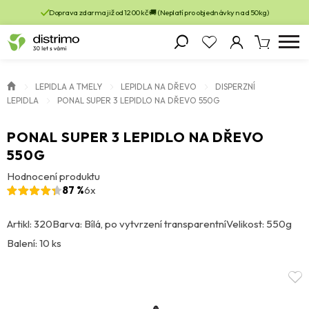
Doprava zdarma již od 1200 kč 🚚 (Neplatí pro objednávky nad 50kg)
LEPIDLA A TMELY
LEPIDLA NA DŘEVO
DISPERZNÍ
LEPIDLA
PONAL SUPER 3 LEPIDLO NA DŘEVO 550G
PONAL SUPER 3 LEPIDLO NA DŘEVO
550G
Hodnocení produktu
87 %
6x
Artikl: 320
Barva: Bílá, po vytvrzení transparentní
Velikost: 550g
Balení: 10 ks