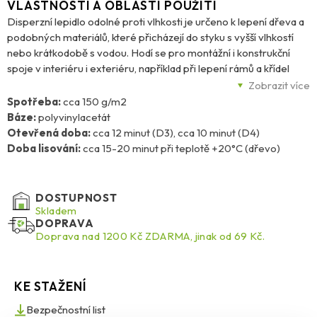
VLASTNOSTI A OBLASTI POUŽITÍ
Disperzní lepidlo odolné proti vlhkosti je určeno k lepení dřeva a
podobných materiálů, které přicházejí do styku s vyšší vlhkostí
nebo krátkodobě s vodou. Hodí se pro montážní i konstrukční
spoje v interiéru i exteriéru, například při lepení rámů a křídel
oken, dveří, schodišť, nábytku nebo velkých ploch. Vytvrzený
Zobrazit více
spoj je průhledný, pružný, stálý vůči stárnutí a teplotě (Watt 91 > 7
Spotřeba:
cca 150 g/m2
N/mm²) a odolává vodě podle normy DIN EN 204/D3. Přidáním
Báze:
polyvinylacetát
Ponalu tužidla D4 lze dočasně dosáhnout vyšší odolnosti proti
Otevřená doba:
cca 12 minut (D3), cca 10 minut (D4)
vodě dle DIN EN 204/D4.
Doba lisování:
cca 15-20 minut při teplotě +20°C (dřevo)
DOSTUPNOST
Skladem
DOPRAVA
Doprava nad 1200 Kč ZDARMA, jinak od 69 Kč.
KE STAŽENÍ
Bezpečnostní list