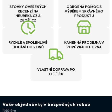
STOVKY OVĚŘENÝCH
ODBORNÁ POMOC S
RECENZÍ NA
VÝBĚREM SPRÁVNÉHO
HEUREKA.CZ A
PRODUKTU
ZBOŽÍ.CZ
RYCHLÉ A SPOLEHLIVÉ
KAMENNÁ PRODEJNA V
DODÁNÍ DO 2 DNŮ
POPŮVKÁCH U BRNA
VLASTNÍ DOPRAVA PO
CELÉ ČR
Vaše objednávky v bezpečných rukou
Náš tým