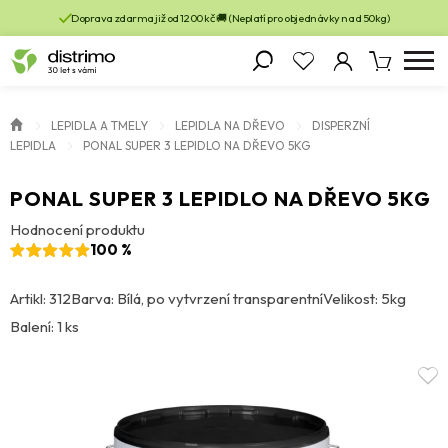
Doprava zdarma již od 1200 kč 🚚 (Neplatí pro objednávky nad 50kg)
LEPIDLA A TMELY
LEPIDLA NA DŘEVO
DISPERZNÍ
LEPIDLA
PONAL SUPER 3 LEPIDLO NA DŘEVO 5KG
PONAL SUPER 3 LEPIDLO NA DŘEVO 5KG
Hodnocení produktu
100 %
Artikl: 312
Barva: Bílá, po vytvrzení transparentní
Velikost: 5kg
Balení: 1 ks