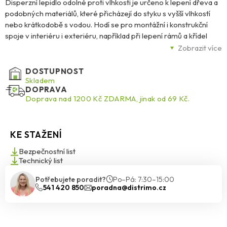
Disperzní lepidlo odolné proti vlhkosti je určeno k lepení dřeva a
podobných materiálů, které přicházejí do styku s vyšší vlhkostí
nebo krátkodobě s vodou. Hodí se pro montážní i konstrukční
spoje v interiéru i exteriéru, například při lepení rámů a křídel
oken, dveří, schodišť, nábytku nebo velkých ploch. Vytvrzený
Zobrazit více
spoj je průhledný, pružný, stálý vůči stárnutí a teplotě (Watt 91 > 7
N/mm²) a odolává vodě podle normy DIN EN 204/D3. Přidáním
DOSTUPNOST
Ponalu tužidla D4 lze dočasně dosáhnout vyšší odolnosti proti
Skladem
DOPRAVA
vodě dle DIN EN 204/D4.
Doprava nad 1200 Kč ZDARMA, jinak od 69 Kč.
KE STAŽENÍ
Bezpečnostní list
Technický list
Potřebujete poradit?
Po–Pá: 7:30–15:00
541 420 850
poradna@distrimo.cz