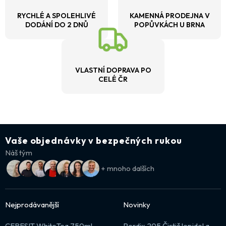
RYCHLÉ A SPOLEHLIVÉ
KAMENNÁ PRODEJNA V
DODÁNÍ DO 2 DNŮ
POPŮVKÁCH U BRNA
VLASTNÍ DOPRAVA PO
CELÉ ČR
Vaše objednávky v bezpečných rukou
Náš tým
+ mnoho dalších
Nejprodávanější
Novinky
CERESIT WhiteTeq 750ml
Perdix 205 Čistič lepidel a