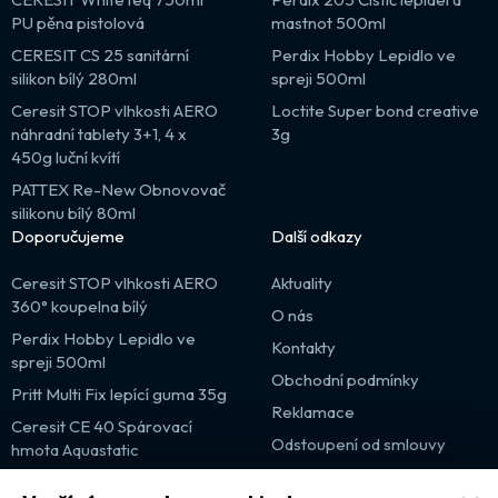
PU pěna pistolová
mastnot 500ml
CERESIT CS 25 sanitární
Perdix Hobby Lepidlo ve
silikon bílý 280ml
spreji 500ml
Ceresit STOP vlhkosti AERO
Loctite Super bond creative
náhradní tablety 3+1, 4 x
3g
450g luční kvítí
PATTEX Re-New Obnovovač
silikonu bílý 80ml
Doporučujeme
Další odkazy
Ceresit STOP vlhkosti AERO
Aktuality
360° koupelna bílý
O nás
Perdix Hobby Lepidlo ve
Kontakty
spreji 500ml
Obchodní podmínky
Pritt Multi Fix lepící guma 35g
Reklamace
Ceresit CE 40 Spárovací
Odstoupení od smlouvy
hmota Aquastatic
Výprodej