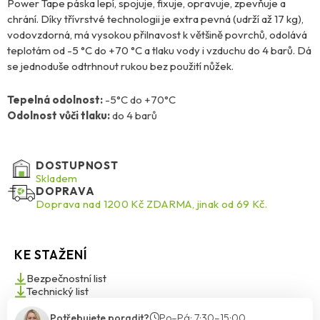
Power Tape páska lepí, spojuje, fixuje, opravuje, zpevňuje a
chrání. Díky třívrstvé technologii je extra pevná (udrží až 17 kg),
vodovzdorná, má vysokou přilnavost k většině povrchů, odolává
teplotám od -5 °C do +70 °C a tlaku vody i vzduchu do 4 barů. Dá
se jednoduše odtrhnout rukou bez použití nůžek.
Tepelná odolnost:
-5°C do +70°C
Odolnost vůči tlaku:
do 4 barů
DOSTUPNOST
Skladem
DOPRAVA
Doprava nad 1200 Kč ZDARMA, jinak od 69 Kč.
KE STAŽENÍ
Bezpečnostní list
Technický list
Potřebujete poradit?
Po–Pá: 7:30–15:00