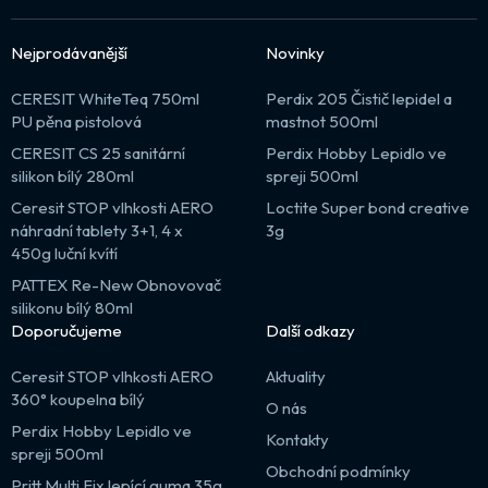
Nejprodávanější
Novinky
CERESIT WhiteTeq 750ml
Perdix 205 Čistič lepidel a
PU pěna pistolová
mastnot 500ml
CERESIT CS 25 sanitární
Perdix Hobby Lepidlo ve
silikon bílý 280ml
spreji 500ml
Ceresit STOP vlhkosti AERO
Loctite Super bond creative
náhradní tablety 3+1, 4 x
3g
450g luční kvítí
PATTEX Re-New Obnovovač
silikonu bílý 80ml
Doporučujeme
Další odkazy
Ceresit STOP vlhkosti AERO
Aktuality
360° koupelna bílý
O nás
Perdix Hobby Lepidlo ve
Kontakty
spreji 500ml
Obchodní podmínky
Pritt Multi Fix lepící guma 35g