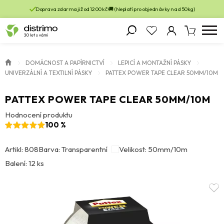
Doprava zdarma již od 1200 kč 🚚 (Neplatí pro objednávky nad 50kg)
DOMÁCNOST A PAPÍRNICTVÍ
LEPICÍ A MONTAŽNÍ PÁSKY
UNIVERZÁLNÍ A TEXTILNÍ PÁSKY
PATTEX POWER TAPE CLEAR 50MM/10M
PATTEX POWER TAPE CLEAR 50MM/10M
Hodnocení produktu
100 %
Artikl: 808
Barva: Transparentní
Velikost: 50mm/10m
Balení: 12 ks