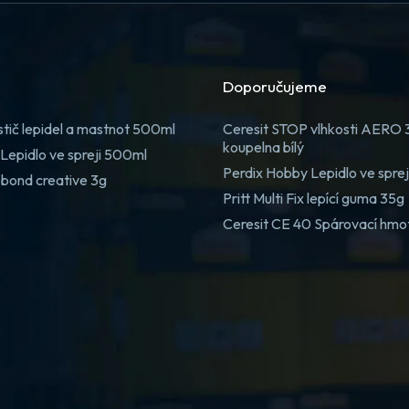
Doporučujeme
stič lepidel a mastnot 500ml
Ceresit STOP vlhkosti AERO
koupelna bílý
Lepidlo ve spreji 500ml
Perdix Hobby Lepidlo ve spre
 bond creative 3g
Pritt Multi Fix lepící guma 35g
Ceresit CE 40 Spárovací hmo