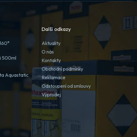
Další odkazy
 360°
Aktuality
O nás
ji 500ml
Kontakty
Obchodní podmínky
ta Aquastatic
Reklamace
Odstoupení od smlouvy
Výprodej