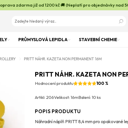
oprava zdarma již od 1200 kč 🚚 (Neplatí pro objednávky nad 5
ELY
PRŮMYSLOVÁ LEPIDLA
STAVEBNÍ CHEMIE
 ROLLERY
PRITT NÁHR. KAZETA NON PERMANENT 16M
PRITT NÁHR. KAZETA NON P
Hodnocení produktu
100 %
Artikl: 206
Velikost: 16m
Balení: 10 ks
POPIS PRODUKTU
Náhradní náplň PRITT 8,4 mm pro opakované le