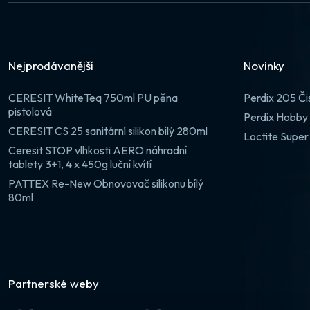
Nejprodávanější
Novinky
CERESIT WhiteTeq 750ml PU pěna
Perdix 205 Či
pistolová
Perdix Hobby 
CERESIT CS 25 sanitární silikon bílý 280ml
Loctite Super
Ceresit STOP vlhkosti AERO náhradní
tablety 3+1, 4 x 450g luční kvítí
PATTEX Re-New Obnovovač silikonu bílý
80ml
Partnerské weby