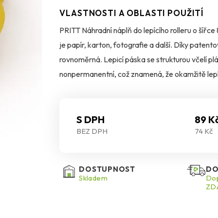
VLASTNOSTI A OBLASTI POUŽITÍ
PRITT Náhradní náplň do lepícího rolleru o šířce
je papír, karton, fotografie a další. Díky patento
rovnoměrná. Lepicí páska se strukturou včelí plás
nonpermanentní, což znamená, že okamžitě lepí,
aniž by zůstaly stopy. Praktické řešení pro každo
S DPH
89 K
BEZ DPH
74 Kč
DOSTUPNOST
DO
Skladem
Dop
ZDA