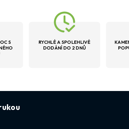
OC S
RYCHLÉ A SPOLEHLIVÉ
KAME
VNÉHO
DODÁNÍ DO 2 DNŮ
POP
U
rukou