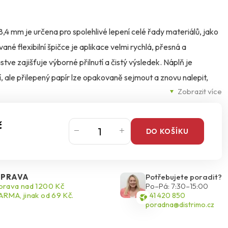
 8,4 mm je určena pro spolehlivé lepení celé řady materiálů, jako
vané flexibilní špičce je aplikace velmi rychlá, přesná a
tve zajišťuje výborné přilnutí a čistý výsledek. Náplň je
 ale přilepený papír lze opakovaně sejmout a znovu nalepit,
Zobrazit více
denní práci doma, ve škole i v kanceláři.
č
DO KOŠÍKU
PRAVA
Potřebujete poradit?
rava nad 1200 Kč
Po–Pá: 7:30–15:00
RMA, jinak od 69 Kč.
541 420 850
poradna@distrimo.cz