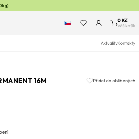
0kg)
0 Kč
Váš košík
Aktuality
Kontakty
ERMANENT 16M
Přidat do oblíbených
pení