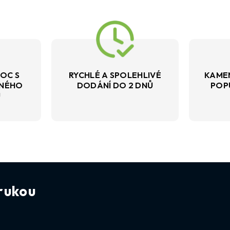
OC S
RYCHLÉ A SPOLEHLIVÉ
KAME
VNÉHO
DODÁNÍ DO 2 DNŮ
POP
U
rukou