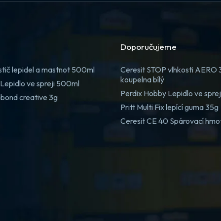
Doporučujeme
stič lepidel a mastnot 500ml
Ceresit STOP vlhkosti AERO
koupelna bílý
Lepidlo ve spreji 500ml
Perdix Hobby Lepidlo ve spre
 bond creative 3g
Pritt Multi Fix lepící guma 35g
Ceresit CE 40 Spárovací hmo