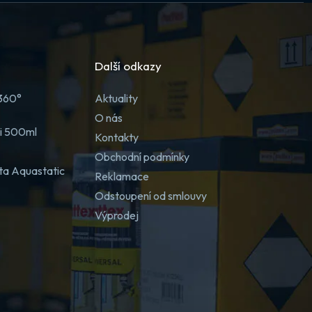
Další odkazy
 360°
Aktuality
O nás
ji 500ml
Kontakty
Obchodní podmínky
ta Aquastatic
Reklamace
Odstoupení od smlouvy
Výprodej