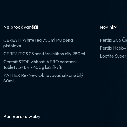
Nejprodávanější
Novinky
CERESIT WhiteTeq 750ml PU pěna
Perdix 205 Či
pistolová
Perdix Hobby 
CERESIT CS 25 sanitární silikon bílý 280ml
Loctite Super
Ceresit STOP vlhkosti AERO náhradní
tablety 3+1, 4 x 450g luční kvítí
PATTEX Re-New Obnovovač silikonu bílý
80ml
Partnerské weby