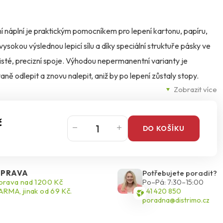
í náplní je praktickým pomocníkem pro lepení kartonu, papíru,
ysokou výslednou lepicí sílu a díky speciální struktuře pásky ve
a čisté, precizní spoje. Výhodou nepermanentní varianty je
ě odlepit a znovu nalepit, aniž by po lepení zůstaly stopy.
Zobrazit více
každodenní použití doma, ve škole i v kanceláři.
č
DO KOŠÍKU
PRAVA
Potřebujete poradit?
rava nad 1200 Kč
Po–Pá: 7:30–15:00
RMA, jinak od 69 Kč.
541 420 850
poradna@distrimo.cz