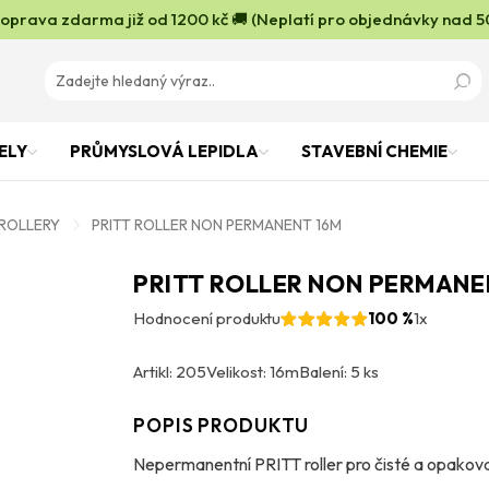
oprava zdarma již od 1200 kč 🚚 (Neplatí pro objednávky nad 5
ELY
PRŮMYSLOVÁ LEPIDLA
STAVEBNÍ CHEMIE
 ROLLERY
PRITT ROLLER NON PERMANENT 16M
PRITT ROLLER NON PERMANE
Hodnocení produktu
100 %
1x
Artikl: 205
Velikost: 16m
Balení: 5 ks
POPIS PRODUKTU
Nepermanentní PRITT roller pro čisté a opakov