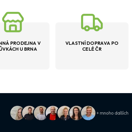
NNÁ PRODEJNA V
VLASTNÍ DOPRAVA PO
ŮVKÁCH U BRNA
CELÉ ČR
+ mnoho dalších