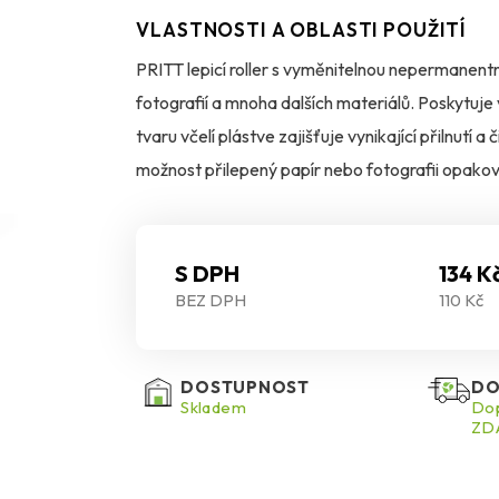
VLASTNOSTI A OBLASTI POUŽITÍ
PRITT lepicí roller s vyměnitelnou nepermanentn
fotografií a mnoha dalších materiálů. Poskytuje v
tvaru včelí plástve zajišťuje vynikající přilnutí 
možnost přilepený papír nebo fotografii opakovan
Roller neobsahuje rozpouštědla a je vhodný pro 
S DPH
134 K
BEZ DPH
110 Kč
DOSTUPNOST
DO
Skladem
Dop
ZDA