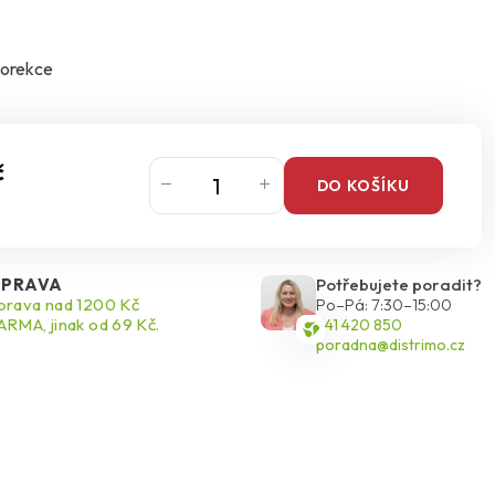
 korekce
č
DO KOŠÍKU
PRAVA
Potřebujete poradit?
rava nad 1200 Kč
Po–Pá: 7:30–15:00
RMA, jinak od 69 Kč.
541 420 850
poradna@distrimo.cz