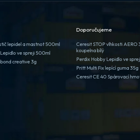
Doporučujeme
stič lepidel a mastnot 500ml
Ceresit STOP vlhkosti AERO
koupelna bílý
Lepidlo ve spreji 500ml
Perdix Hobby Lepidlo ve spre
 bond creative 3g
Pritt Multi Fix lepící guma 35g
Ceresit CE 40 Spárovací hmo