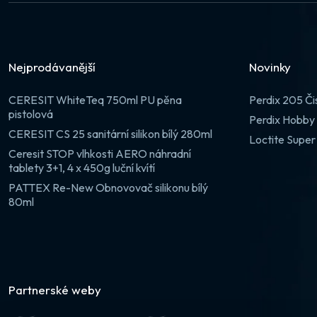
Nejprodávanější
Novinky
CERESIT WhiteTeq 750ml PU pěna
Perdix 205 Či
pistolová
Perdix Hobby 
CERESIT CS 25 sanitární silikon bílý 280ml
Loctite Super
Ceresit STOP vlhkosti AERO náhradní
tablety 3+1, 4 x 450g luční kvítí
PATTEX Re-New Obnovovač silikonu bílý
80ml
Partnerské weby