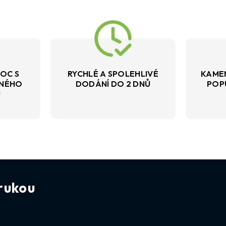
OC S
RYCHLÉ A SPOLEHLIVÉ
KAME
VNÉHO
DODÁNÍ DO 2 DNŮ
POP
U
rukou