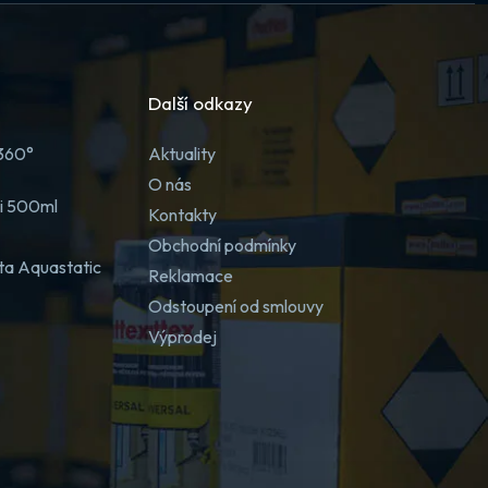
Další odkazy
 360°
Aktuality
O nás
ji 500ml
Kontakty
Obchodní podmínky
ta Aquastatic
Reklamace
Odstoupení od smlouvy
Výprodej