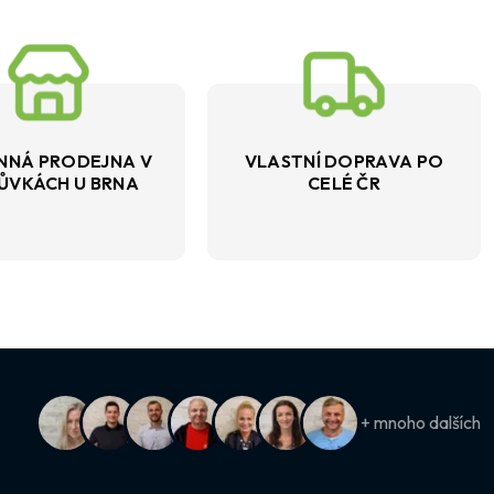
NNÁ PRODEJNA V
VLASTNÍ DOPRAVA PO
ŮVKÁCH U BRNA
CELÉ ČR
+ mnoho dalších