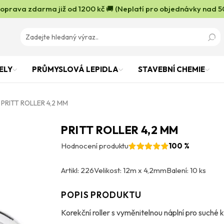
oprava zdarma již od 1200 kč 🚚 (Neplatí pro objednávky nad 5
ELY
PRŮMYSLOVÁ LEPIDLA
STAVEBNÍ CHEMIE
PRITT ROLLER 4,2 MM
PRITT ROLLER 4,2 MM
Hodnocení produktu
100 %
Artikl: 226
Velikost: 12m x 4,2mm
Balení: 10 ks
POPIS PRODUKTU
Korekční roller s vyměnitelnou náplní pro suché