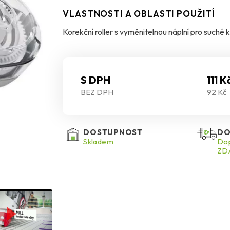
VLASTNOSTI A OBLASTI POUŽITÍ
Korekční roller s vyměnitelnou náplní pro suché
S DPH
111 K
BEZ DPH
92 Kč
DOSTUPNOST
DO
Skladem
Dop
ZDA