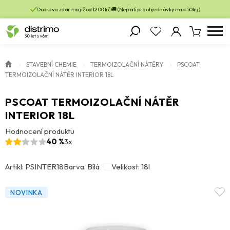
Doprava zdarma již od 1200 kč 🚚 (Neplatí pro objednávky nad 50kg)
STAVEBNÍ CHEMIE
TERMOIZOLAČNÍ NÁTĚRY
PSCOAT
TERMOIZOLAČNÍ NÁTĚR INTERIOR 18L
PSCOAT TERMOIZOLAČNÍ NÁTĚR
INTERIOR 18L
Hodnocení produktu
40 %
3x
Artikl: PSINTER18
Barva: Bílá
Velikost: 18l
NOVINKA