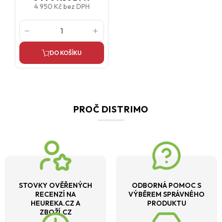
4 950 Kč
bez DPH
DO KOŠÍKU
PROČ DISTRIMO
STOVKY OVĚŘENÝCH
ODBORNÁ POMOC S
RECENZÍ NA
VÝBĚREM SPRÁVNÉHO
HEUREKA.CZ A
PRODUKTU
ZBOŽÍ.CZ