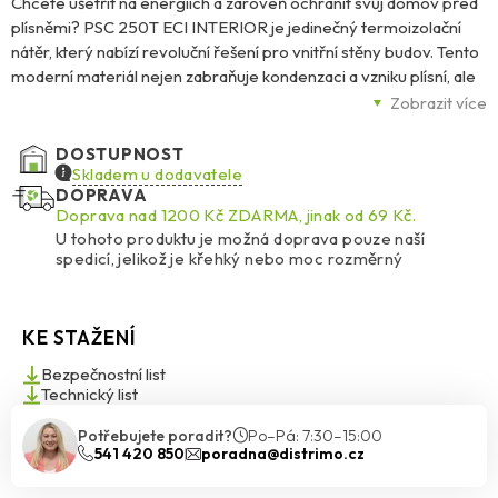
Chcete ušetřit na energiích a zároveň ochránit svůj domov před
plísněmi? PSC 250T ECI INTERIOR je jedinečný termoizolační
nátěr, který nabízí revoluční řešení pro vnitřní stěny budov. Tento
moderní materiál nejen zabraňuje kondenzaci a vzniku plísní, ale
také výrazně zlepšuje tepelné vlastnosti vašeho interiéru.
Zobrazit více
Maximální účinnost s minimální tloušťkou Jednou z největších
DOSTUPNOST
předností PSC 250T ECI INTERIOR je jeho schopnost nahradit až
Skladem u dodavatele
DOPRAVA
6 cm tradiční izolace při vrstvě pouhých 1 mm. Tento nátěr odráží
Doprava nad 1200 Kč ZDARMA, jinak od 69 Kč.
teplo zpět do místnosti, čímž zabraňuje úniku tepla a přináší
U tohoto produktu je možná doprava pouze naší
úsporu energie až 30 %. Navíc díky své paropropustnosti
spedicí, jelikož je křehký nebo moc rozměrný
eliminuje tepelné mosty a chrání povrch před nečistotami.
Jednoduchá a rychlá aplikace PSC 250T ECI INTERIOR se
KE STAŽENÍ
snadno nanáší a díky své vodou ředitelné akrylátové bázi je
ekologicky šetrný. Je vhodný pro aplikaci při teplotách od 5 ° C, a
Bezpečnostní list
ačkoli doba schnutí může dosáhnout až 24 hodin, výsledek stojí za
Technický list
to. Již po dvou vrstvách nátěru dosáhnete optimální ochrany a
Potřebujete poradit?
Po–Pá: 7:30–15:00
izolačních vlastností.
541 420 850
poradna@distrimo.cz
Více informací naleznete v technickém listu, který si můžete