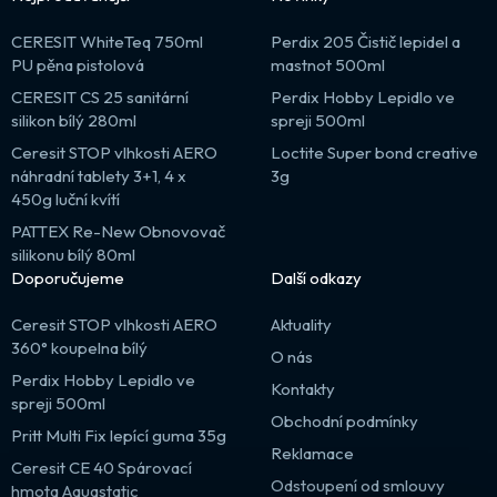
CERESIT WhiteTeq 750ml
Perdix 205 Čistič lepidel a
PU pěna pistolová
mastnot 500ml
CERESIT CS 25 sanitární
Perdix Hobby Lepidlo ve
silikon bílý 280ml
spreji 500ml
Ceresit STOP vlhkosti AERO
Loctite Super bond creative
náhradní tablety 3+1, 4 x
3g
450g luční kvítí
PATTEX Re-New Obnovovač
silikonu bílý 80ml
Doporučujeme
Další odkazy
Ceresit STOP vlhkosti AERO
Aktuality
360° koupelna bílý
O nás
Perdix Hobby Lepidlo ve
Kontakty
spreji 500ml
Obchodní podmínky
Pritt Multi Fix lepící guma 35g
Reklamace
Ceresit CE 40 Spárovací
Odstoupení od smlouvy
hmota Aquastatic