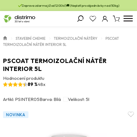
Doprava zdarma již od 1200 kč 🚚 (Neplatí pro objednávky nad 50kg)
STAVEBNÍ CHEMIE
TERMOIZOLAČNÍ NÁTĚRY
PSCOAT
TERMOIZOLAČNÍ NÁTĚR INTERIOR 5L
PSCOAT TERMOIZOLAČNÍ NÁTĚR
INTERIOR 5L
Hodnocení produktu
89 %
48x
Artikl: PSINTER05
Barva: Bílá
Velikost: 5l
NOVINKA