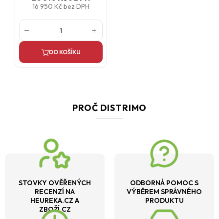
16 950 Kč
bez DPH
DO KOŠÍKU
PROČ DISTRIMO
STOVKY OVĚŘENÝCH
ODBORNÁ POMOC S
RECENZÍ NA
VÝBĚREM SPRÁVNÉHO
HEUREKA.CZ A
PRODUKTU
ZBOŽÍ.CZ