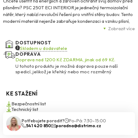
Chcete ušetřit na energiích a zároveň ochránit svůj domov před
plísněmi? PSC 250T ECI INTERIOR je jedinečný termoizolační
nátěr, který nabízí revoluční řešení pro vnitřní stěny budov. Tento
moderní materiál nejenže zabraňuje kondenzaci a vzniku plísní,
ale také výrazně zlepšuje tepelné vlastnosti vašeho interiéru.
Zobrazit více
Maximální účinnost s minimální tloušťkou
Jednou z největších
DOSTUPNOST
předností PSC 250T ECI INTERIOR je jeho schopnost nahradit až
Skladem u dodavatele
DOPRAVA
6 cm tradiční izolace při vrstvě pouhých 1 mm. Tento nátěr odráží
Doprava nad 1200 Kč ZDARMA, jinak od 69 Kč.
teplo zpět do místnosti, čímž zabraňuje úniku tepla a přináší
U tohoto produktu je možná doprava pouze naší
úsporu energie až 30 %. Navíc díky své paropropustnosti
spedicí, jelikož je křehký nebo moc rozměrný
eliminuje tepelné mosty a chrání povrch před nečistotami.
Jednoduchá a rychlá aplikace
PSC 250T ECI INTERIOR se
KE STAŽENÍ
snadno nanáší a díky své vodou ředitelné akrylátové bázi je
ekologicky šetrný. Je vhodný pro aplikaci při teplotách od 5 °C, a
Bezpečnostní list
ačkoli doba schnutí může dosáhnout až 24 hodin, výsledek stojí za
Technický list
to. Už po dvou vrstvách nátěru dosáhnete optimální ochrany a
Potřebujete poradit?
Po–Pá: 7:30–15:00
izolačních vlastností.
541 420 850
poradna@distrimo.cz
Více informací najdete v technickém listu, který si můžete