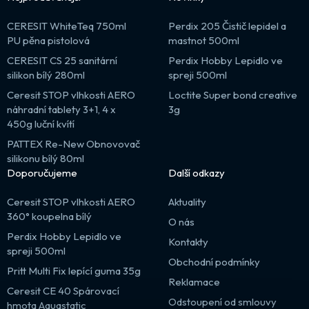
CERESIT WhiteTeq 750ml
Perdix 205 Čistič lepidel a
PU pěna pistolová
mastnot 500ml
CERESIT CS 25 sanitární
Perdix Hobby Lepidlo ve
silikon bílý 280ml
spreji 500ml
Ceresit STOP vlhkosti AERO
Loctite Super bond creative
náhradní tablety 3+1, 4 x
3g
450g luční kvítí
PATTEX Re-New Obnovovač
silikonu bílý 80ml
Doporučujeme
Další odkazy
Ceresit STOP vlhkosti AERO
Aktuality
360° koupelna bílý
O nás
Perdix Hobby Lepidlo ve
Kontakty
spreji 500ml
Obchodní podmínky
Pritt Multi Fix lepící guma 35g
Reklamace
Ceresit CE 40 Spárovací
Odstoupení od smlouvy
hmota Aquastatic