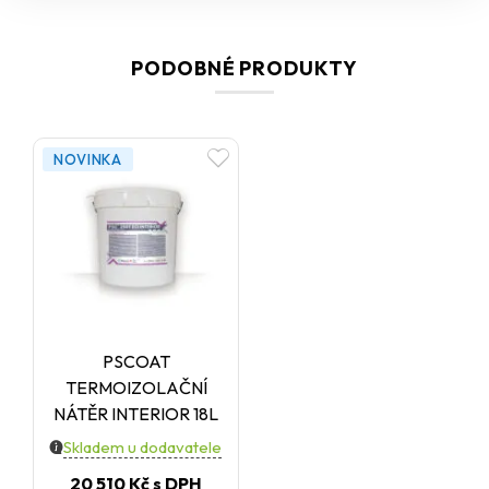
stáhnou pod galerií.
PODOBNÉ PRODUKTY
NOVINKA
PSCOAT
TERMOIZOLAČNÍ
NÁTĚR INTERIOR 18L
Skladem u dodavatele
20 510 Kč
s DPH