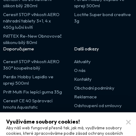
silikon bílý 280ml
spreji 500ml
Ceresit STOP vlhkosti AERO
Loctite Super bond creative
náhradní tablety 3+1, 4 x
3g
450g luční kvítí
PATTEX Re-New Obnovovač
silikonu bílý 80ml
Doporučujeme
Další odkazy
Ceresit STOP vlhkosti AERO
Aktuality
360° koupelna bílý
O nás
Perdix Hobby Lepidlo ve
Kontakty
spreji 500ml
Obchodní podmínky
Pritt Multi Fix lepící guma 35g
Reklamace
Ceresit CE 40 Spárovací
Odstoupení od smlouvy
hmota Aquastatic
Výprodej
Využíváme soubory cookies!
Partnerské weby
Aby náš web fungoval přesně tak, jak má, využíváme soubory
cookies, které zpracováváme podle zásad ochrany osobních