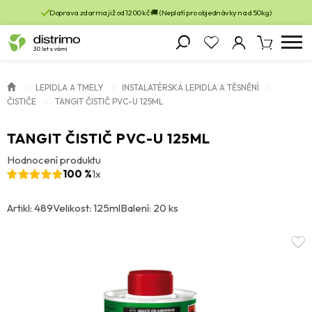
Doprava zdarma již od 1200 kč 🚚 (Neplatí pro objednávky nad 50kg)
LEPIDLA A TMELY
INSTALATÉRSKÁ LEPIDLA A TĚSNĚNÍ
ČISTIČE
TANGIT ČISTIČ PVC-U 125ML
TANGIT ČISTIČ PVC-U 125ML
Hodnocení produktu
100 %
1x
Artikl: 489
Velikost: 125ml
Balení: 20 ks