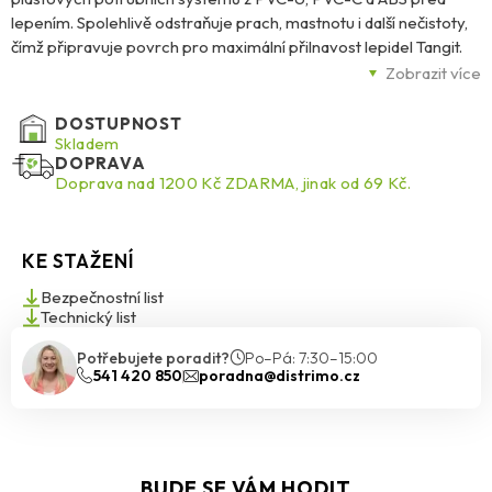
lepením. Spolehlivě odstraňuje prach, mastnotu i další nečistoty,
čímž připravuje povrch pro maximální přilnavost lepidel Tangit.
Jeho silný čisticí a rozpouštěcí účinek zabraňuje vzniku netěsností
Zobrazit více
a zajišťuje trvale pevný spoj. Čistič se vyznačuje vysokou
čistotou, zasychá beze zbytků a je nezbytnou systémovou
DOSTUPNOST
součástí při instalaci plastových potrubních rozvodů.
Skladem
DOPRAVA
Doprava nad 1200 Kč ZDARMA, jinak od 69 Kč.
KE STAŽENÍ
Bezpečnostní list
Technický list
Potřebujete poradit?
Po–Pá: 7:30–15:00
541 420 850
poradna@distrimo.cz
BUDE SE VÁM HODIT