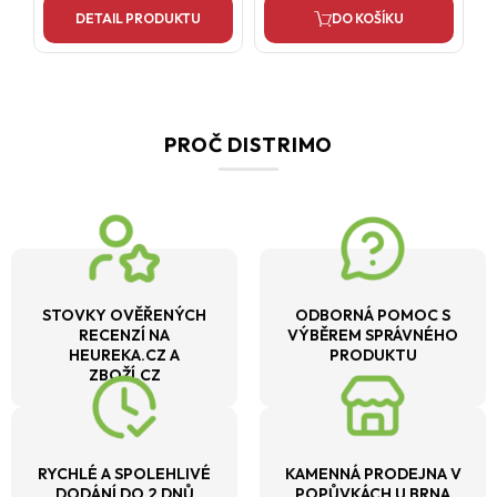
DETAIL PRODUKTU
DO KOŠÍKU
PROČ DISTRIMO
STOVKY OVĚŘENÝCH
ODBORNÁ POMOC S
RECENZÍ NA
VÝBĚREM SPRÁVNÉHO
HEUREKA.CZ A
PRODUKTU
ZBOŽÍ.CZ
RYCHLÉ A SPOLEHLIVÉ
KAMENNÁ PRODEJNA V
DODÁNÍ DO 2 DNŮ
POPŮVKÁCH U BRNA