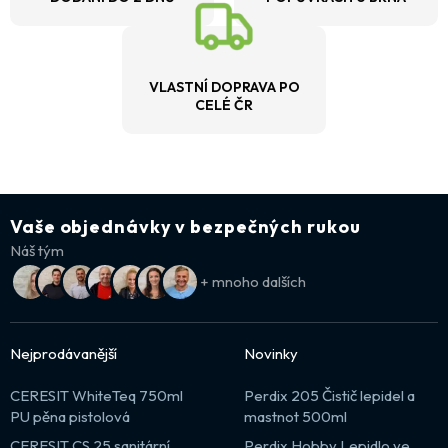
VLASTNÍ DOPRAVA PO
CELÉ ČR
Vaše objednávky v bezpečných rukou
Náš tým
+ mnoho dalších
Nejprodávanější
Novinky
CERESIT WhiteTeq 750ml
Perdix 205 Čistič lepidel a
PU pěna pistolová
mastnot 500ml
CERESIT CS 25 sanitární
Perdix Hobby Lepidlo ve