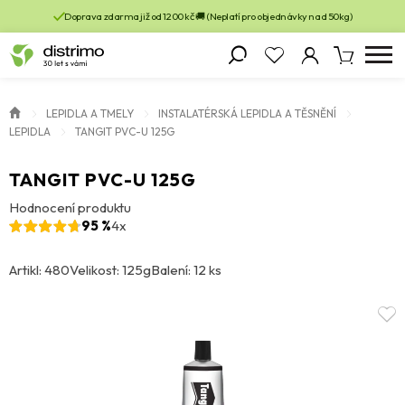
Doprava zdarma již od 1200 kč 🚚 (Neplatí pro objednávky nad 50kg)
LEPIDLA A TMELY
INSTALATÉRSKÁ LEPIDLA A TĚSNĚNÍ
LEPIDLA
TANGIT PVC-U 125G
TANGIT PVC-U 125G
Hodnocení produktu
95 %
4x
Artikl: 480
Velikost: 125g
Balení: 12 ks