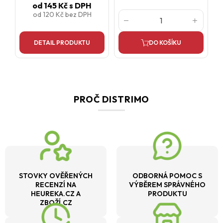
od
145 Kč
s DPH
od
120 Kč
bez DPH
DETAIL PRODUKTU
DO KOŠÍKU
PROČ DISTRIMO
STOVKY OVĚŘENÝCH
ODBORNÁ POMOC S
RECENZÍ NA
VÝBĚREM SPRÁVNÉHO
HEUREKA.CZ A
PRODUKTU
ZBOŽÍ.CZ