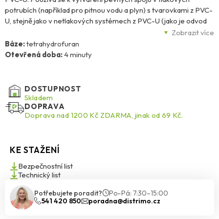
potrubích (například pro pitnou vodu a plyn) s tvarovkami z PVC-
U, stejně jako v netlakových systémech z PVC-U (jako je odvod
splašků), kanalizačních potrubích, PVC-U okapech a podobně.
Zobrazit více
Vhodné pro použití v potravinářství, pivovarnictví a při přepravě
Báze:
tetrahydrofuran
vody. Spoje jsou voděodolné. Chemická odolnost, zejména vůči
Otevřená doba:
4 minuty
anorganickým kyselinám, závisí na době tuhnutí, teplotě, typu a
koncentraci kyseliny. Lepidlo odolává teplotám v rozmezí
odpovídajícím PVC-U materiálům a zároveň vyplňuje mezery.
DOSTUPNOST
Skladem
DOPRAVA
Doprava nad 1200 Kč ZDARMA, jinak od 69 Kč.
KE STAŽENÍ
Bezpečnostní list
Technický list
Potřebujete poradit?
Po–Pá: 7:30–15:00
541 420 850
poradna@distrimo.cz