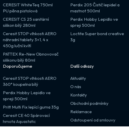
CERESIT WhiteTeq 750ml
Perdix 205 Čistič lepidel a
PU pěna pistolová
mastnot 500ml
CERESIT CS 25 sanitární
Perdix Hobby Lepidlo ve
silikon bílý 280ml
spreji 500ml
Ceresit STOP vlhkosti AERO
Loctite Super bond creative
náhradní tablety 3+1, 4 x
3g
450g luční kvítí
PATTEX Re-New Obnovovač
silikonu bílý 80ml
Doporučujeme
Další odkazy
Ceresit STOP vlhkosti AERO
Aktuality
360° koupelna bílý
O nás
Perdix Hobby Lepidlo ve
Kontakty
spreji 500ml
Obchodní podmínky
Pritt Multi Fix lepící guma 35g
Reklamace
Ceresit CE 40 Spárovací
Odstoupení od smlouvy
hmota Aquastatic
Výprodej