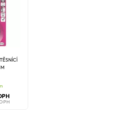
 TĚSNÍCÍ
3M
em
 DPH
 DPH