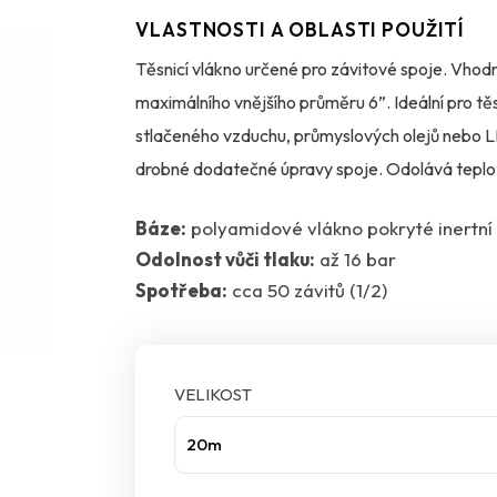
VLASTNOSTI A OBLASTI POUŽITÍ
Těsnicí vlákno určené pro závitové spoje. Vhodn
maximálního vnějšího průměru 6”. Ideální pro těs
stlačeného vzduchu, průmyslových olejů nebo LP
drobné dodatečné úpravy spoje. Odolává teplot
těsnění potrubí s nemrznoucí směsí a pro solárn
Báze:
polyamidové vlákno pokryté inertní
Odolnost vůči tlaku:
až 16 bar
Spotřeba:
cca 50 závitů (1/2)
VELIKOST
20m