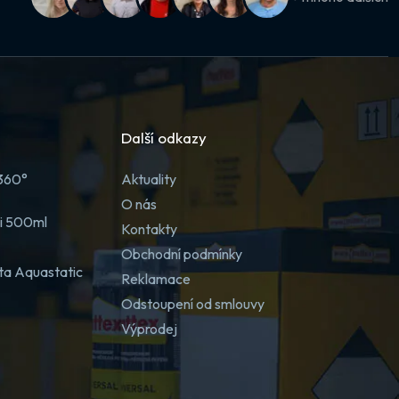
Další odkazy
 360°
Aktuality
O nás
ji 500ml
Kontakty
Obchodní podmínky
ta Aquastatic
Reklamace
Odstoupení od smlouvy
Výprodej