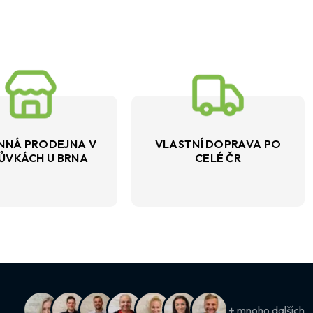
NNÁ PRODEJNA V
VLASTNÍ DOPRAVA PO
ŮVKÁCH U BRNA
CELÉ ČR
+ mnoho dalších