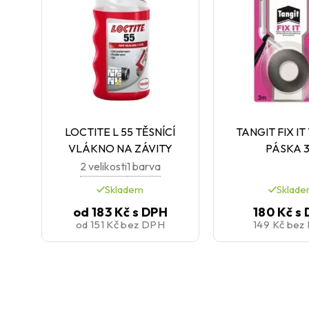
LOCTITE L 55 TĚSNÍCÍ
TANGIT FIX IT
VLÁKNO NA ZÁVITY
PÁSKA 
2 velikosti
1 barva
Skladem
Sklad
od
183 Kč
s DPH
180 Kč
s
od
151 Kč
bez DPH
149 Kč
bez