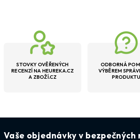
STOVKY OVĚŘENÝCH
ODBORNÁ POM
RECENZÍ NA HEUREKA.CZ
VÝBĚREM SPRÁ
A ZBOŽÍ.CZ
PRODUKT
Vaše objednávky v bezpečných 