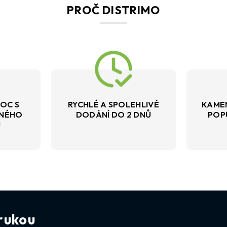
PROČ DISTRIMO
OC S
RYCHLÉ A SPOLEHLIVÉ
KAME
VNÉHO
DODÁNÍ DO 2 DNŮ
POP
U
rukou