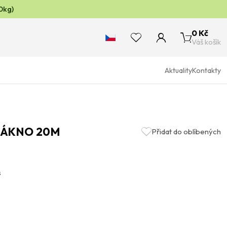
0kg)
0 Kč
Váš košík
Aktuality
Kontakty
VLÁKNO 20M
Přidat do oblíbených
s