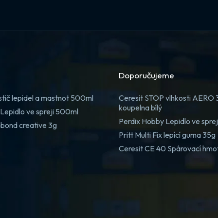
Doporučujeme
stič lepidel a mastnot 500ml
Ceresit STOP vlhkosti AERO
koupelna bílý
Lepidlo ve spreji 500ml
Perdix Hobby Lepidlo ve spre
 bond creative 3g
Pritt Multi Fix lepící guma 35g
Ceresit CE 40 Spárovací hmo