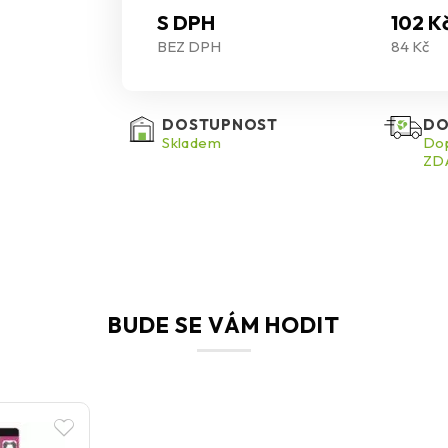
S DPH
102 K
BEZ DPH
84 Kč
DOSTUPNOST
DO
Skladem
Dop
ZDA
BUDE SE VÁM HODIT