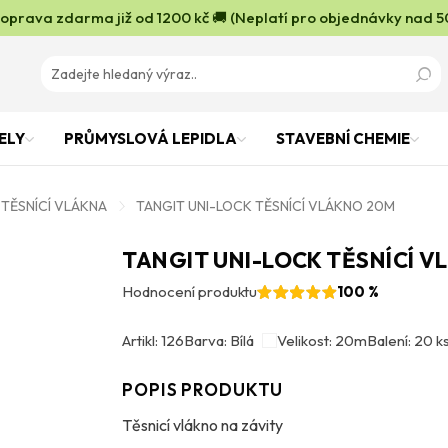
oprava zdarma již od 1200 kč 🚚 (Neplatí pro objednávky nad 5
ELY
PRŮMYSLOVÁ LEPIDLA
STAVEBNÍ CHEMIE
TĚSNÍCÍ VLÁKNA
TANGIT UNI-LOCK TĚSNÍCÍ VLÁKNO 20M
TANGIT UNI-LOCK TĚSNÍCÍ 
Hodnocení produktu
100 %
Artikl: 126
Barva: Bílá
Velikost: 20m
Balení: 20 k
POPIS PRODUKTU
Těsnicí vlákno na závity