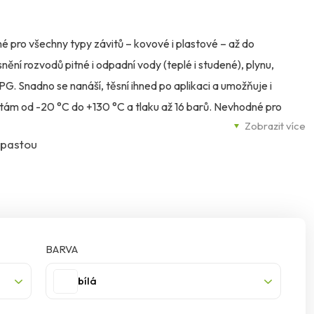
é pro všechny typy závitů – kovové i plastové – až do
nění rozvodů pitné i odpadní vody (teplé i studené), plynu,
G. Snadno se nanáší, těsní ihned po aplikaci a umožňuje i
ám od -20 °C do +130 °C a tlaku až 16 barů. Nevhodné pro
Zobrazit více
í systémy.
 pastou
BARVA
bílá