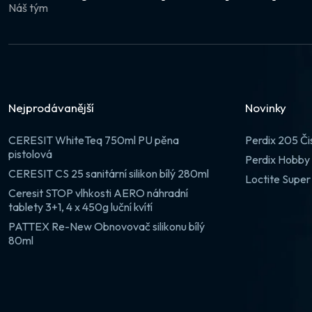
Náš tým
Nejprodávanější
Novinky
CERESIT WhiteTeq 750ml PU pěna
Perdix 205 Či
pistolová
Perdix Hobby 
CERESIT CS 25 sanitární silikon bílý 280ml
Loctite Super
Ceresit STOP vlhkosti AERO náhradní
tablety 3+1, 4 x 450g luční kvítí
PATTEX Re-New Obnovovač silikonu bílý
80ml