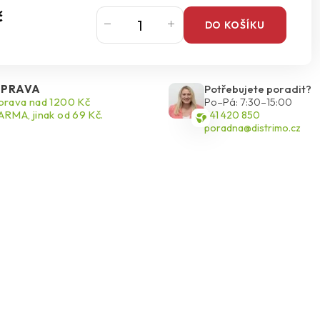
č
DO KOŠÍKU
PRAVA
Potřebujete poradit?
rava nad 1200 Kč
Po–Pá: 7:30–15:00
RMA, jinak od 69 Kč.
541 420 850
poradna@distrimo.cz