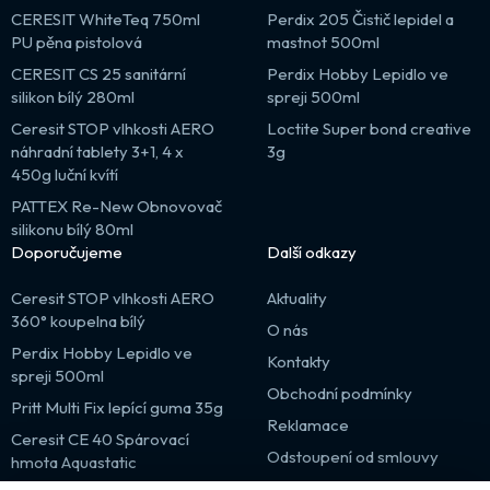
CERESIT WhiteTeq 750ml
Perdix 205 Čistič lepidel a
PU pěna pistolová
mastnot 500ml
CERESIT CS 25 sanitární
Perdix Hobby Lepidlo ve
silikon bílý 280ml
spreji 500ml
Ceresit STOP vlhkosti AERO
Loctite Super bond creative
náhradní tablety 3+1, 4 x
3g
450g luční kvítí
PATTEX Re-New Obnovovač
silikonu bílý 80ml
Doporučujeme
Další odkazy
Ceresit STOP vlhkosti AERO
Aktuality
360° koupelna bílý
O nás
Perdix Hobby Lepidlo ve
Kontakty
spreji 500ml
Obchodní podmínky
Pritt Multi Fix lepící guma 35g
Reklamace
Ceresit CE 40 Spárovací
Odstoupení od smlouvy
hmota Aquastatic
Výprodej