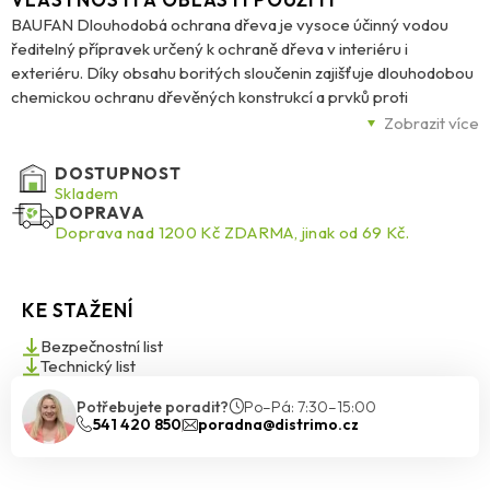
BAUFAN Dlouhodobá ochrana dřeva je vysoce účinný vodou
ředitelný přípravek určený k ochraně dřeva v interiéru i
exteriéru. Díky obsahu boritých sloučenin zajišťuje dlouhodobou
chemickou ochranu dřevěných konstrukcí a prvků proti
dřevokazným houbám, plísním a hmyzu. Lze jej použít pro
Zobrazit více
povrchovou i hloubkovou impregnaci dřeva a zároveň snižuje
jeho hořlavost. Po zaschnutí vytváří ochrannou vrstvu, která
DOSTUPNOST
aktivně působí proti biologickému poškození. Přípravek se před
Skladem
DOPRAVA
aplikací ředí vodou a je nutné jej dobře promíchat. Ideální volba
Doprava nad 1200 Kč ZDARMA, jinak od 69 Kč.
pro preventivní i sanační ošetření dřevěných konstrukcí.
KE STAŽENÍ
Bezpečnostní list
Technický list
Potřebujete poradit?
Po–Pá: 7:30–15:00
541 420 850
poradna@distrimo.cz