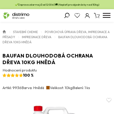
Doprava zdarma již od 1200 kč 🚚 (Neplatí pro objednávky nad 50kg)
STAVEBNÍ CHEMIE
POVRCHOVÁ ÚPRAVA DŘEVA, IMPREGNACE A
PŘÍSADY
IMPREGNACE DŘEVA
BAUFAN DLOUHODOBÁ OCHRANA
DŘEVA 10KG HNĚDÁ
BAUFAN DLOUHODOBÁ OCHRANA
DŘEVA 10KG HNĚDÁ
Hodnocení produktu
100 %
Artikl: 9936
Barva: Hnědá
Velikost: 10kg
Balení: 1 ks