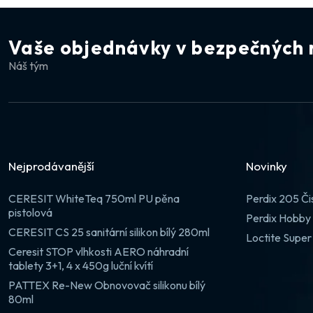
Vaše objednávky v bezpečných 
Náš tým
Nejprodávanější
Novinky
CERESIT WhiteTeq 750ml PU pěna
Perdix 205 Či
pistolová
Perdix Hobby 
CERESIT CS 25 sanitární silikon bílý 280ml
Loctite Super
Ceresit STOP vlhkosti AERO náhradní
tablety 3+1, 4 x 450g luční kvítí
PATTEX Re-New Obnovovač silikonu bílý
80ml