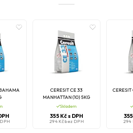
3 BAHAMA
CERESIT CE 33
CERESIT 
G
MANHATTAN (10) 5KG
em
Skladem
 DPH
355 Kč
s DPH
355
 DPH
294 Kč
bez DPH
294