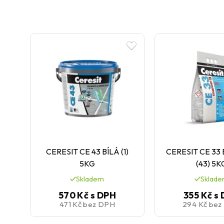
CERESIT CE 43 BÍLÁ (1)
CERESIT CE 3
5KG
(43) 5K
Skladem
Sklad
570 Kč
s DPH
355 Kč
s
471 Kč
bez DPH
294 Kč
bez