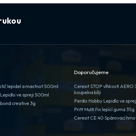
rukou
Doporučujeme
stič lepidel a mastnot 500ml
Ceresit STOP vlhkosti AERO
koupelna bílý
Lepidlo ve spreji 500ml
Perdix Hobby Lepidlo ve spre
 bond creative 3g
Pritt Multi Fix lepící guma 35g
Ceresit CE 40 Spárovací hmo