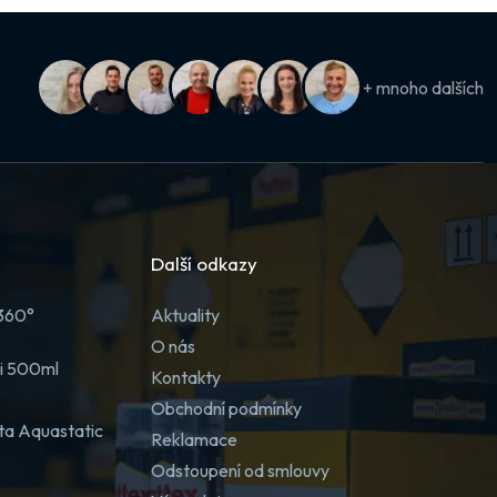
+ mnoho dalších
Další odkazy
 360°
Aktuality
O nás
ji 500ml
Kontakty
Obchodní podmínky
ta Aquastatic
Reklamace
Odstoupení od smlouvy