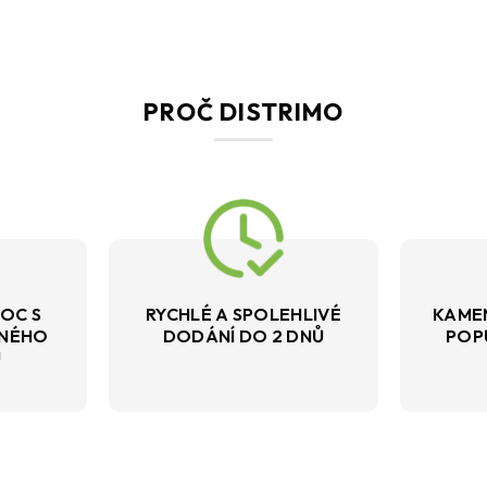
PROČ DISTRIMO
OC S
RYCHLÉ A SPOLEHLIVÉ
KAME
VNÉHO
DODÁNÍ DO 2 DNŮ
POP
U