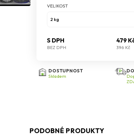
VELIKOST
Tento materiál je také skvělou volbou pro proj
izolaci a spojování. Navíc je vhodný pro povrch
2 kg
sádrokartonové desky. Ceresit CE 60 je ideálním 
snadno použitelné řešení pro své projekty.
S DPH
479 K
BEZ DPH
396 Kč
DOSTUPNOST
DO
Skladem
Dop
ZDA
PODOBNÉ PRODUKTY