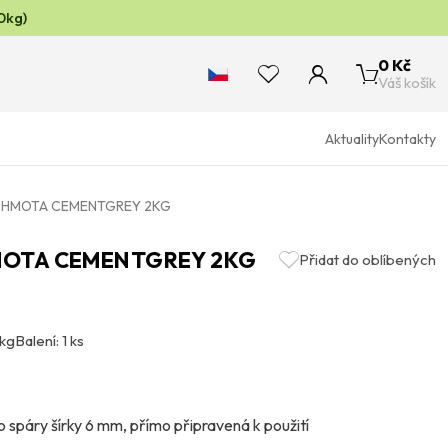
0kg)
0 Kč
Váš košík
Aktuality
Kontakty
Í HMOTA CEMENTGREY 2KG
HMOTA CEMENTGREY 2KG
Přidat do oblíbených
 kg
Balení: 1 ks
spáry šírky 6 mm, přímo připravená k použití