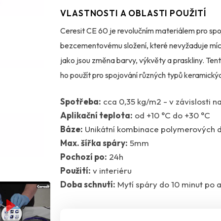
VLASTNOSTI A OBLASTI POUŽITÍ
Ceresit CE 60 je revolučním materiálem pro spo
bezcementovému složení, které nevyžaduje mích
jako jsou změna barvy, výkvěty a praskliny. Tent
ho použít pro spojování různých typů keramickýc
porcelánové keramiky a dokonce i skleněné a ke
Spotřeba:
cca 0,35 kg/m2 - v závislosti na
kamene, které jsou necitlivé na změnu barvy. C
Aplikační teplota:
od +10 °C do +30 °C
různých rozměrů, od mozaiky až po velkoformát
Báze:
Unikátní kombinace polymerových d
interiéry, ať už jde o svislé nebo vodorovné pl
Max. šířka spáry:
5mm
vystavených vibracím.
Pochozí po:
24h
Použití:
v interiéru
Doba schnutí:
Mytí spáry do 10 minut po a