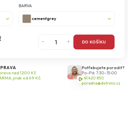
BARVA
ekty s podlahovým a stěnovým vytápěním, poskytuje spolehlivou
y, které vyžadují pružnost, například dřevotřískové desky nebo
cementgrey
partnerem pro profesionály i amatéry, kteří hledají kvalitní a
č
DO KOŠÍKU
PRAVA
Potřebujete poradit?
rava nad 1200 Kč
Po–Pá: 7:30–15:00
RMA, jinak od 69 Kč.
541 420 850
poradna@distrimo.cz