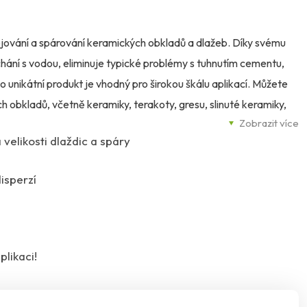
jování a spárování keramických obkladů a dlažeb. Díky svému
ání s vodou, eliminuje typické problémy s tuhnutím cementu,
o unikátní produkt je vhodný pro širokou škálu aplikací. Můžete
h obkladů, včetně keramiky, terakoty, gresu, slinuté keramiky,
Zobrazit více
ramické mozaiky. Je také ideální pro obklady z přírodního
 velikosti dlaždic a spáry
eresit CE 60 je výborným řešením pro spárování obkladů
ové obklady a dlažby. Jeho univerzálnost ho činí vhodným pro
isperzí
ochy, a to i na deformovatelných podkladech nebo podkladech
plikaci!