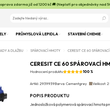
oprava zdarma již od 1200 kč 🚚 (Neplatí pro objednávky nad 5
ELY
PRŮMYSLOVÁ LEPIDLA
STAVEBNÍ CHEMIE
LADY A DLAŽBU
SPÁROVACÍ HMOTY
CERESIT CE 60 SPÁROVAC
CERESIT CE 60 SPÁROVACÍ 
Hodnocení produktu
100 %
Artikl: 2939939
Barva: Cementgrey
Velikost: 2
POPIS PRODUKTU
Jednosložková polymerová spárovací hmota pro 