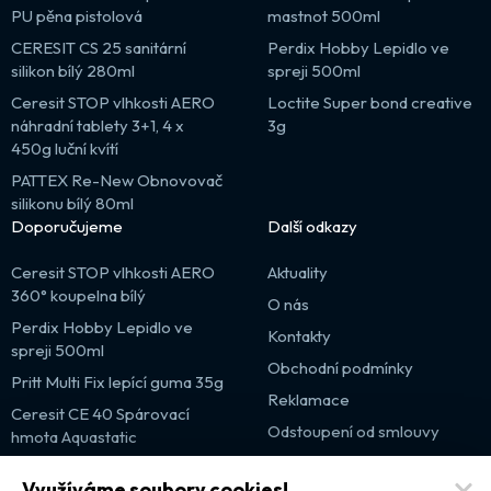
PU pěna pistolová
mastnot 500ml
CERESIT CS 25 sanitární
Perdix Hobby Lepidlo ve
silikon bílý 280ml
spreji 500ml
Ceresit STOP vlhkosti AERO
Loctite Super bond creative
náhradní tablety 3+1, 4 x
3g
450g luční kvítí
PATTEX Re-New Obnovovač
silikonu bílý 80ml
Doporučujeme
Další odkazy
Ceresit STOP vlhkosti AERO
Aktuality
360° koupelna bílý
O nás
Perdix Hobby Lepidlo ve
Kontakty
spreji 500ml
Obchodní podmínky
Pritt Multi Fix lepící guma 35g
Reklamace
Ceresit CE 40 Spárovací
Odstoupení od smlouvy
hmota Aquastatic
Výprodej
Využíváme soubory cookies!