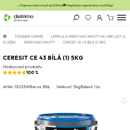
Doprava zdarma již od 1200 kč 🚚 (Neplatí pro objednávky nad 50kg)
STAVEBNÍ CHEMIE
LEPIDLA A SPÁROVACÍ HMOTY NA OBKLADY A
DLAŽBU
SPÁROVACÍ HMOTY
CERESIT CE 43 BÍLÁ (1) 5KG
CERESIT CE 43 BÍLÁ (1) 5KG
Hodnocení produktu
100 %
Artikl: 1303341
Barva: Bílá
Velikost: 5kg
Balení: 1 ks