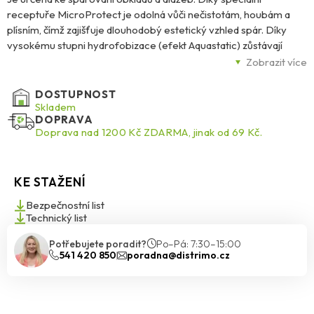
receptuře MicroProtect je odolná vůči nečistotám, houbám a
plísním, čímž zajišťuje dlouhodobý estetický vzhled spár. Díky
vysokému stupni hydrofobizace (efekt Aquastatic) zůstávají
kapky vody na povrchu spáry a nevsakují do její struktury, což
Zobrazit více
zvyšuje odolnost spár proti vodě a znečištění. Je určena pro
bytové, veřejné i průmyslové objekty, zejména je doporučena na
DOSTUPNOST
kritické podklady, jako jsou vytápění, balkony, terasy či bazény.
Skladem
DOPRAVA
Doprava nad 1200 Kč ZDARMA, jinak od 69 Kč.
KE STAŽENÍ
Bezpečnostní list
Technický list
Potřebujete poradit?
Po–Pá: 7:30–15:00
541 420 850
poradna@distrimo.cz