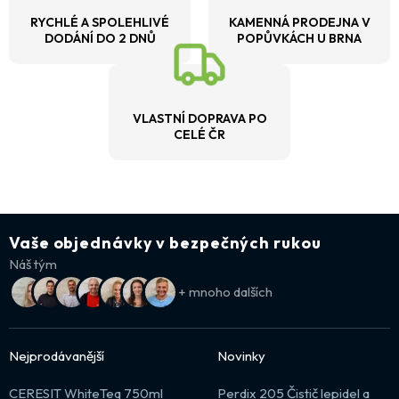
RYCHLÉ A SPOLEHLIVÉ
KAMENNÁ PRODEJNA V
DODÁNÍ DO 2 DNŮ
POPŮVKÁCH U BRNA
VLASTNÍ DOPRAVA PO
CELÉ ČR
Vaše objednávky v bezpečných rukou
Náš tým
+ mnoho dalších
Nejprodávanější
Novinky
CERESIT WhiteTeq 750ml
Perdix 205 Čistič lepidel a