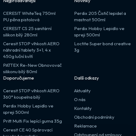
Nejprodávanější
Novinky
CERESIT WhiteTeq 750ml
Perdix 205 Čistič lepidel a
PU pěna pistolová
mastnot 500ml
CERESIT CS 25 sanitární
Perdix Hobby Lepidlo ve
silikon bílý 280ml
spreji 500ml
Ceresit STOP vlhkosti AERO
Loctite Super bond creative
náhradní tablety 3+1, 4 x
3g
450g luční kvítí
PATTEX Re-New Obnovovač
silikonu bílý 80ml
Doporučujeme
Další odkazy
Ceresit STOP vlhkosti AERO
Aktuality
360° koupelna bílý
O nás
Perdix Hobby Lepidlo ve
Kontakty
spreji 500ml
Obchodní podmínky
Pritt Multi Fix lepící guma 35g
Reklamace
Ceresit CE 40 Spárovací
Odstoupení od smlouvy