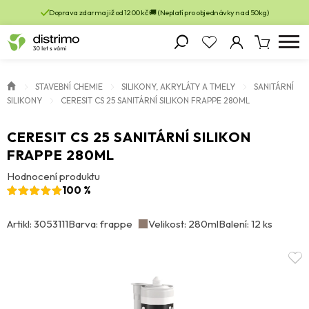
Doprava zdarma již od 1200 kč 🚚 (Neplatí pro objednávky nad 50kg)
STAVEBNÍ CHEMIE
SILIKONY, AKRYLÁTY A TMELY
SANITÁRNÍ
SILIKONY
CERESIT CS 25 SANITÁRNÍ SILIKON FRAPPE 280ML
CERESIT CS 25 SANITÁRNÍ SILIKON
FRAPPE 280ML
Hodnocení produktu
100 %
Artikl: 3053111
Barva: frappe
Velikost: 280ml
Balení: 12 ks