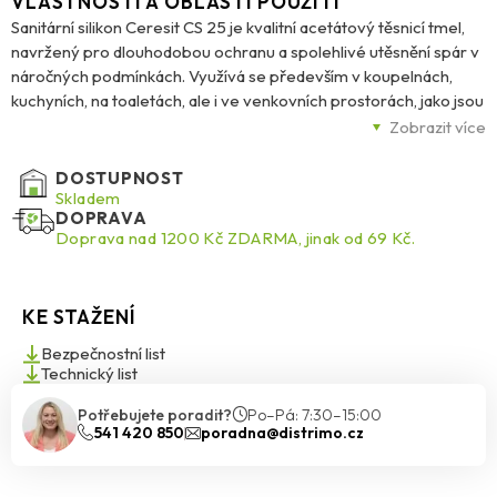
VLASTNOSTI A OBLASTI POUŽITÍ
Sanitární silikon Ceresit CS 25 je kvalitní acetátový těsnicí tmel,
navržený pro dlouhodobou ochranu a spolehlivé utěsnění spár v
náročných podmínkách. Využívá se především v koupelnách,
kuchyních, na toaletách, ale i ve venkovních prostorách, jako jsou
balkony či terasy. Ideálně se hodí k vyplnění spojů mezi obklady,
Zobrazit více
dlažbou, vanami, sprchovými kouty, umyvadly či dřezy.
DOSTUPNOST
Díky trvale elastickému složení tmel dobře odolává pohybům v
Skladem
DOPRAVA
konstrukci, nepraská ani nesesedá. Vysoká odolnost vůči vodě,
Doprava nad 1200 Kč ZDARMA, jinak od 69 Kč.
vlhkosti, UV záření, čisticím prostředkům a teplotním výkyvům
zaručuje jeho dlouhou životnost. Speciální technologie
MicroProtect navíc poskytuje trojitou ochranu proti plísním,
KE STAŽENÍ
houbám a mikroorganismům, což je klíčové pro hygienické
prostředí.
Bezpečnostní list
Technický list
Tmel má vynikající přilnavost ke sklu, keramice, porcelánu,
Potřebujete poradit?
Po–Pá: 7:30–15:00
smaltu, emailu a dalším nesavým povrchům. Je snadno
541 420 850
poradna@distrimo.cz
aplikovatelný a po vytvrzení zůstává pružný, bez tendence ke
změně barvy nebo narušení struktury.