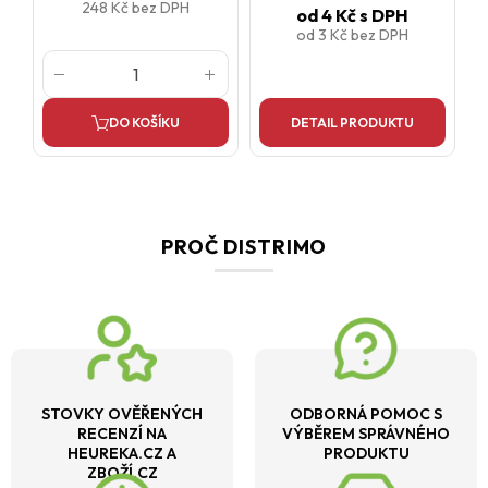
248 Kč
bez DPH
od
4 Kč
s DPH
od
3 Kč
bez DPH
DO KOŠÍKU
DETAIL PRODUKTU
PROČ DISTRIMO
STOVKY OVĚŘENÝCH
ODBORNÁ POMOC S
RECENZÍ NA
VÝBĚREM SPRÁVNÉHO
HEUREKA.CZ A
PRODUKTU
ZBOŽÍ.CZ