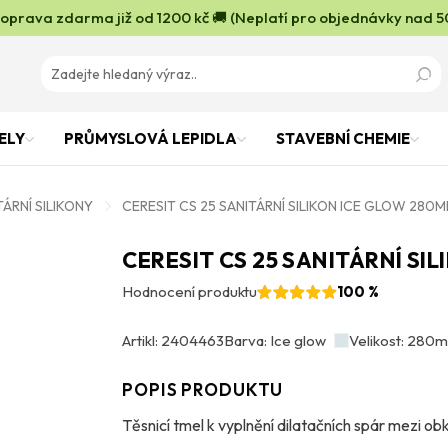
oprava zdarma již od 1200 kč 🚚 (Neplatí pro objednávky nad 5
ELY
PRŮMYSLOVÁ LEPIDLA
STAVEBNÍ CHEMIE
TÁRNÍ SILIKONY
CERESIT CS 25 SANITÁRNÍ SILIKON ICE GLOW 280M
CERESIT CS 25 SANITÁRNÍ SI
Hodnocení produktu
100 %
Artikl: 2404463
Barva: Ice glow
Velikost: 280m
POPIS PRODUKTU
Těsnicí tmel k vyplnění dilatačních spár mezi obk