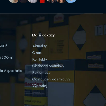
Další odkazy
 360°
Aktuality
O nás
ji 500ml
Kontakty
Obchodní podmínky
ta Aquastatic
Reklamace
Odstoupení od smlouvy
Výprodej