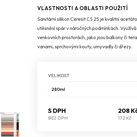
VLASTNOSTI A OBLASTI POUŽITÍ
Sanitární silikon Ceresit CS 25 je kvalitní acet
utěsnění spár v náročných podmínkách. Využívá 
venkovních prostorách, jako jsou balkony či tera
vanami, sprchovými kouty, umyvadly či dřezy.
Díky trvale elastickému složení tmel dobře odo
odolnost vůči vodě, vlhkosti, UV záření, čistic
VELIKOST
životnost. Speciální technologie MicroProtect na
280ml
mikroorganismům, což je klíčové pro hygienické 
S DPH
208 K
Tmel má vynikající přilnavost ke sklu, keramice
BEZ DPH
172 Kč
snadno aplikovatelný a po vytvrzení zůstává pr