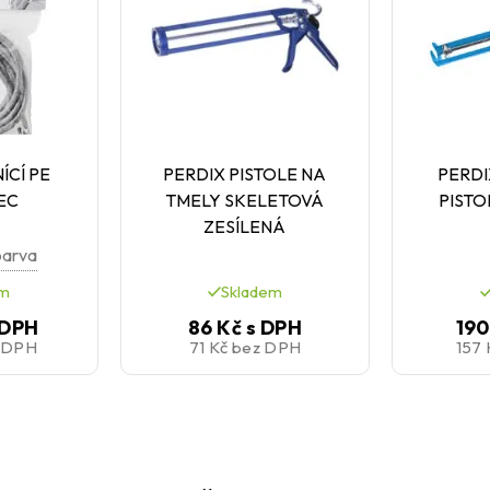
ÍCÍ PE
PERDIX PISTOLE NA
PERD
EC
TMELY SKELETOVÁ
PISTO
ZESÍLENÁ
barva
em
Skladem
 DPH
86 Kč
s DPH
190
 DPH
71 Kč
bez DPH
157