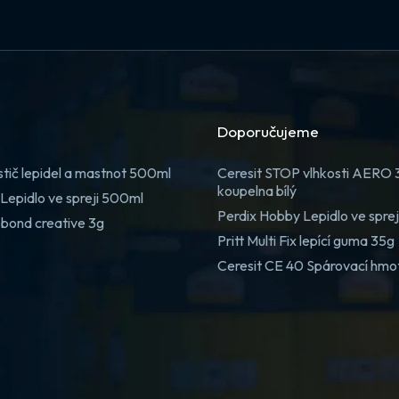
Doporučujeme
stič lepidel a mastnot 500ml
Ceresit STOP vlhkosti AERO
koupelna bílý
Lepidlo ve spreji 500ml
Perdix Hobby Lepidlo ve spre
 bond creative 3g
Pritt Multi Fix lepící guma 35g
Ceresit CE 40 Spárovací hmo