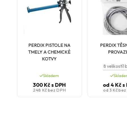
PERDIX PISTOLE NA
PERDIX TĚSN
TMELY A CHEMICKÉ
PROVAZ
KOTVY
8 velikostí
1 
Skladem
Sklad
300 Kč
s DPH
od
4 Kč
s
248 Kč
bez DPH
od
3 Kč
bez