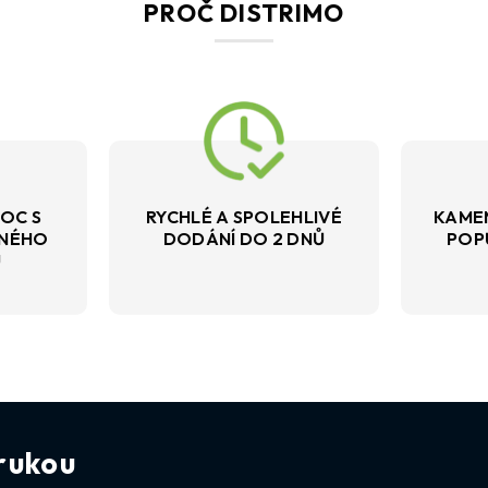
PROČ DISTRIMO
OC S
RYCHLÉ A SPOLEHLIVÉ
KAME
VNÉHO
DODÁNÍ DO 2 DNŮ
POP
U
rukou