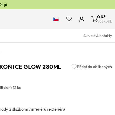
0kg)
0 Kč
Váš košík
Aktuality
Kontakty
L
LIKON ICE GLOW 280ML
Přidat do oblíbených
l
Balení: 12 ks
lady a dlažbami v interiéru i exteriéru