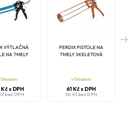
IX VÝTLAČNÁ
PERDIX PISTOLE NA
SI
LE NA TMELY
TMELY SKELETOVÁ
Skladem
Skladem
 Kč
s DPH
61 Kč
s DPH
 Kč
bez DPH
50 Kč
bez DPH