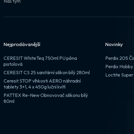
Náš tým
Nejprodávanější
Novinky
CERESIT WhiteTeq 750ml PU pěna
Perdix 205 Či
pistolová
Perdix Hobby 
CERESIT CS 25 sanitární silikon bílý 280ml
Loctite Super
Ceresit STOP vlhkosti AERO náhradní
tablety 3+1, 4 x 450g luční kvítí
PATTEX Re-New Obnovovač silikonu bílý
80ml