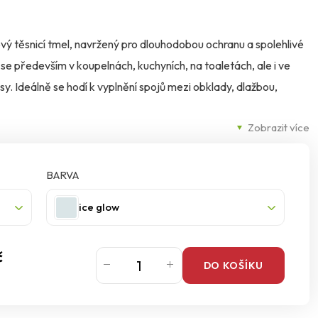
átový těsnicí tmel, navržený pro dlouhodobou ochranu a spolehlivé
se především v koupelnách, kuchyních, na toaletách, ale i ve
sy. Ideálně se hodí k vyplnění spojů mezi obklady, dlažbou,
Zobrazit více
lává pohybům v konstrukci, nepraská ani nesesedá. Vysoká
ím prostředkům a teplotním výkyvům zaručuje jeho dlouhou
BARVA
víc poskytuje trojitou ochranu proti plísním, houbám a
ice glow
prostředí.
č
, porcelánu, smaltu, emailu a dalším nesavým povrchům. Je
DO KOŠÍKU
užný, bez tendence ke změně barvy nebo narušení struktury.