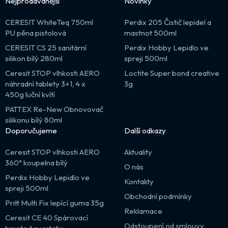
Nejprodávanější
Novinky
CERESIT WhiteTeq 750ml
Perdix 205 Čistič lepidel a
PU pěna pistolová
mastnot 500ml
CERESIT CS 25 sanitární
Perdix Hobby Lepidlo ve
silikon bílý 280ml
spreji 500ml
Ceresit STOP vlhkosti AERO
Loctite Super bond creative
náhradní tablety 3+1, 4 x
3g
450g luční kvítí
PATTEX Re-New Obnovovač
silikonu bílý 80ml
Doporučujeme
Další odkazy
Ceresit STOP vlhkosti AERO
Aktuality
360° koupelna bílý
O nás
Perdix Hobby Lepidlo ve
Kontakty
spreji 500ml
Obchodní podmínky
Pritt Multi Fix lepící guma 35g
Reklamace
Ceresit CE 40 Spárovací
Odstoupení od smlouvy