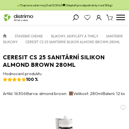
Doprava zdarma již od 1200 kč 🚚 (Neplatí pro objednávky nad 50kg)
STAVEBNÍ CHEMIE
SILIKONY, AKRYLÁTY A TMELY
SANITÁRNÍ
SILIKONY
CERESIT CS 25 SANITÁRNÍ SILIKON ALMOND BROWN 280ML
CERESIT CS 25 SANITÁRNÍ SILIKON
ALMOND BROWN 280ML
Hodnocení produktu
100 %
Artikl: 16306
Barva: almond brown
Velikost: 280ml
Balení: 12 ks