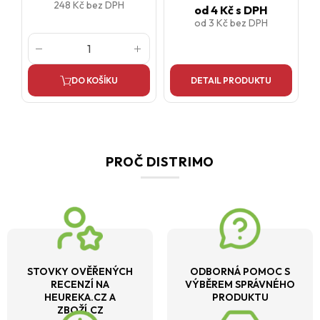
248 Kč
bez DPH
od
4 Kč
s DPH
od
3 Kč
bez DPH
DO KOŠÍKU
DETAIL PRODUKTU
PROČ DISTRIMO
STOVKY OVĚŘENÝCH
ODBORNÁ POMOC S
RECENZÍ NA
VÝBĚREM SPRÁVNÉHO
HEUREKA.CZ A
PRODUKTU
ZBOŽÍ.CZ