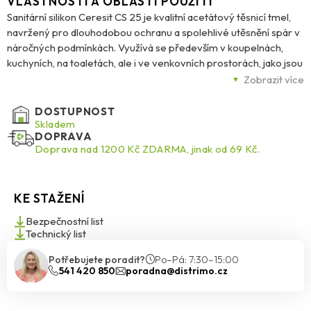
VLASTNOSTI A OBLASTI POUŽITÍ
Sanitární silikon Ceresit CS 25 je kvalitní acetátový těsnicí tmel,
navržený pro dlouhodobou ochranu a spolehlivé utěsnění spár v
náročných podmínkách. Využívá se především v koupelnách,
kuchyních, na toaletách, ale i ve venkovních prostorách, jako jsou
balkony či terasy. Ideálně se hodí k vyplnění spojů mezi obklady,
Zobrazit více
dlažbou, vanami, sprchovými kouty, umyvadly či dřezy.
DOSTUPNOST
Díky trvale elastickému složení tmel dobře odolává pohybům v
Skladem
DOPRAVA
konstrukci, nepraská ani nesesedá. Vysoká odolnost vůči vodě,
Doprava nad 1200 Kč ZDARMA, jinak od 69 Kč.
vlhkosti, UV záření, čisticím prostředkům a teplotním výkyvům
zaručuje jeho dlouhou životnost. Speciální technologie
MicroProtect navíc poskytuje trojitou ochranu proti plísním,
KE STAŽENÍ
houbám a mikroorganismům, což je klíčové pro hygienické
prostředí.
Bezpečnostní list
Technický list
Tmel má vynikající přilnavost ke sklu, keramice, porcelánu,
Potřebujete poradit?
Po–Pá: 7:30–15:00
smaltu, emailu a dalším nesavým povrchům. Je snadno
541 420 850
poradna@distrimo.cz
aplikovatelný a po vytvrzení zůstává pružný, bez tendence ke
změně barvy nebo narušení struktury.