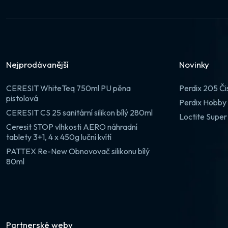
Nejprodávanější
Novinky
CERESIT WhiteTeq 750ml PU pěna
Perdix 205 Či
pistolová
Perdix Hobby 
CERESIT CS 25 sanitární silikon bílý 280ml
Loctite Super
Ceresit STOP vlhkosti AERO náhradní
tablety 3+1, 4 x 450g luční kvítí
PATTEX Re-New Obnovovač silikonu bílý
80ml
Partnerské weby