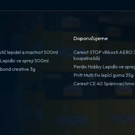
Doporučujeme
stič lepidel a mastnot 500ml
Ceresit STOP vlhkosti AERO
koupelna bílý
Lepidlo ve spreji 500ml
Perdix Hobby Lepidlo ve spre
 bond creative 3g
Pritt Multi Fix lepící guma 35g
Ceresit CE 40 Spárovací hmo