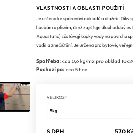
VLASTNOSTI A OBLASTI POUŽITÍ
Je určena ke spárování obkladů a dlažeb. Díky s
houbám a plísním, čímž zajišťuje dlouhodobý es
Aquastatic) zůstávají kapky vody na povrchu spár
vodě a znečištění. Je určena pro bytové, veřejn
podklady, jako jsou vytápění, balkony, terasy či
Spotřeba:
cca 0,6 kg/m2 pro obklad 10x
Pochozí po:
cca 5 hod.
VELIKOST
5kg
S DPH
570 K