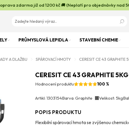
oprava zdarma již od 1200 kč 🚚 (Neplatí pro objednávky nad 5
ELY
PRŮMYSLOVÁ LEPIDLA
STAVEBNÍ CHEMIE
LADY A DLAŽBU
SPÁROVACÍ HMOTY
CERESIT CE 43 GRAPHITE 
CERESIT CE 43 GRAPHITE 5KG
Hodnocení produktu
100 %
Artikl: 1303154
Barva: Graphite
Velikost: 5kg
Bal
POPIS PRODUKTU
Flexibilní spárovací hmota se zvýšenou chemic