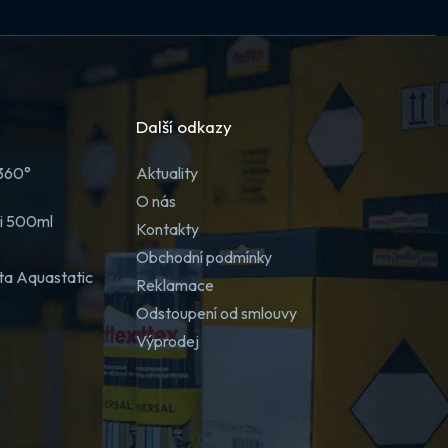
Další odkazy
 360°
Aktuality
O nás
ji 500ml
Kontakty
Obchodní podmínky
ta Aquastatic
Reklamace
Odstoupení od smlouvy
Výprodej