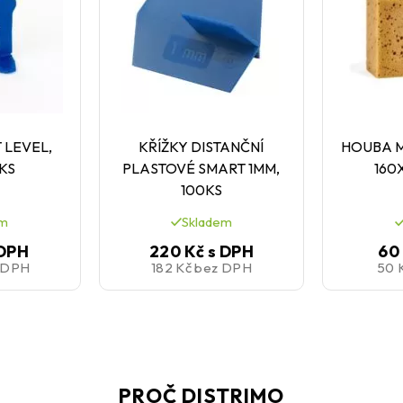
 LEVEL,
KŘÍŽKY DISTANČNÍ
HOUBA 
0KS
PLASTOVÉ SMART 1MM,
160
100KS
em
Skladem
 DPH
220 Kč
s DPH
60
 DPH
182 Kč
bez DPH
50 
PROČ DISTRIMO