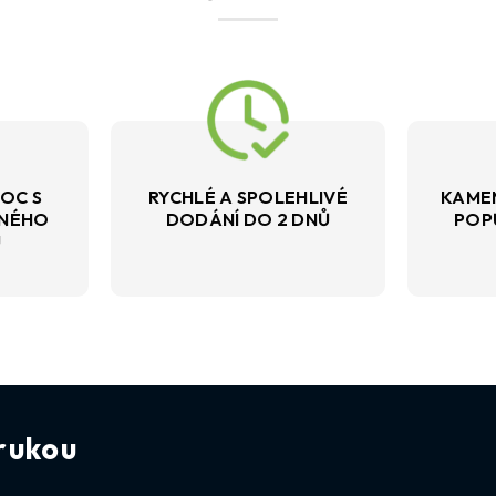
OC S
RYCHLÉ A SPOLEHLIVÉ
KAME
VNÉHO
DODÁNÍ DO 2 DNŮ
POP
U
rukou