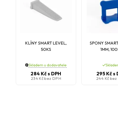
KLÍNY SMART LEVEL,
SPONY SMART
50KS
1MM, 10
Skladem u dodavatele
Sklad
284 Kč
s DPH
295 Kč
s
234 Kč
bez DPH
244 Kč
bez