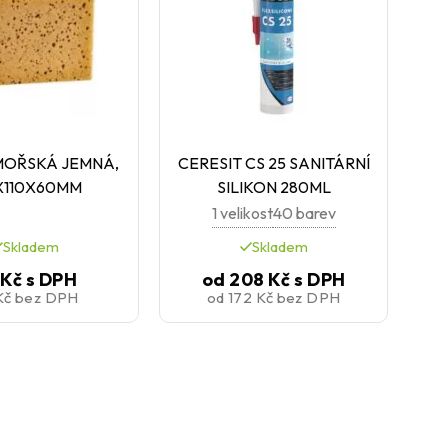
MOŘSKÁ JEMNÁ,
CERESIT CS 25 SANITÁRNÍ
X110X60MM
SILIKON 280ML
1 velikost
40 barev
Skladem
Skladem
 Kč
s DPH
od
208 Kč
s DPH
Kč
bez DPH
od
172 Kč
bez DPH