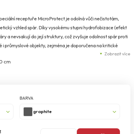
peciální receptuře MicroProtect je odolná vůči nečistotám,
tetický vzhled spár. Díky vysokému stupni hydrofobizace (efekt
y a nevsakují do její struktury, což zvyšuje odolnost spár proti
é i průmyslové objekty, zejména je doporučena na kritické
Zobrazit více
 bazény.
20 cm
BARVA
graphite
č