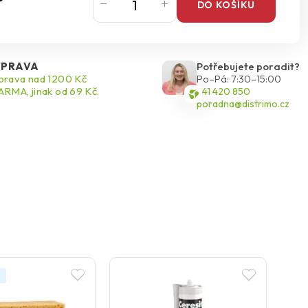
DO KOŠÍKU
PRAVA
Potřebujete poradit?
rava nad 1200 Kč
Po–Pá: 7:30–15:00
RMA, jinak od 69 Kč.
541 420 850
poradna@distrimo.cz