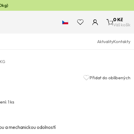
0kg)
0 Kč
Váš košík
Aktuality
Kontakty
5KG
Přidat do oblíbených
ení: 1 ks
kou a mechanickou odolností