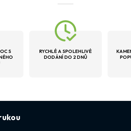
OC S
RYCHLÉ A SPOLEHLIVÉ
KAME
VNÉHO
DODÁNÍ DO 2 DNŮ
POP
U
rukou