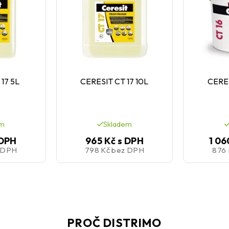
17 5L
CERESIT CT 17 10L
CERES
em
Skladem
 DPH
965 Kč
s DPH
1 06
 DPH
798 Kč
bez DPH
876
PROČ DISTRIMO