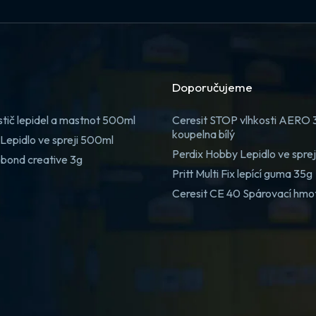
Doporučujeme
stič lepidel a mastnot 500ml
Ceresit STOP vlhkosti AERO
koupelna bílý
Lepidlo ve spreji 500ml
Perdix Hobby Lepidlo ve spre
 bond creative 3g
Pritt Multi Fix lepící guma 35g
Ceresit CE 40 Spárovací hmo