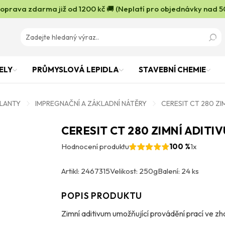
oprava zdarma již od 1200 kč 🚚 (Neplatí pro objednávky nad 5
ELY
PRŮMYSLOVÁ LEPIDLA
STAVEBNÍ CHEMIE
OLANTY
IMPREGNAČNÍ A ZÁKLADNÍ NÁTĚRY
CERESIT CT 280 ZI
CERESIT CT 280 ZIMNÍ ADITI
Hodnocení produktu
100 %
1x
Artikl: 2467315
Velikost: 250g
Balení: 24 ks
POPIS PRODUKTU
Zimní aditivum umožňující provádění prací ve 