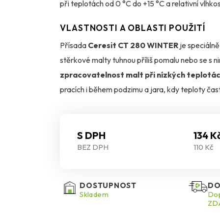
při teplotách od 0 °C do +15 °C a relativní vlhko
VLASTNOSTI A OBLASTI POUŽITÍ
Přísada
Ceresit CT 280 WINTER
je speciálně
stěrkové malty tuhnou příliš pomalu nebo se s n
zpracovatelnost malt při nízkých teplotác
pracích i během podzimu a jara, kdy teploty čas
toho, aby jakkoliv negativně ovlivnila ostatní p
Je určena pro cementové lepicí a stěrkové malty
S DPH
134 K
BEZ DPH
110 Kč
87, CT 180 a CT 190. Díky použití CT 280 WINT
krátkodobý pokles teploty pod nulu je možný po 
DOSTUPNOST
DO
Použití je jednoduché: obsah jednoho balení (2
Skladem
Dop
ZDA
po důkladném promíchání je směs připravena k a