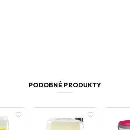
Čerstvě nanesená směs je následně odolná vůči
a relativní vlhkosti vzduchu až 90 %. Přísada ta
podmínkách.
PODOBNÉ PRODUKTY