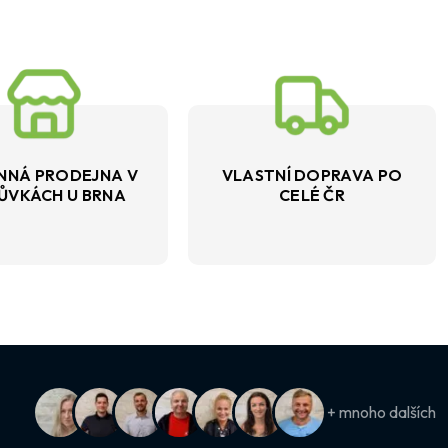
NNÁ PRODEJNA V
VLASTNÍ DOPRAVA PO
ŮVKÁCH U BRNA
CELÉ ČR
+ mnoho dalších