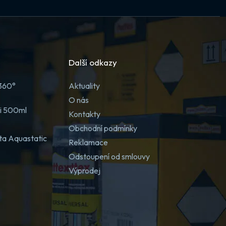
Další odkazy
 360°
Aktuality
O nás
ji 500ml
Kontakty
Obchodní podmínky
ta Aquastatic
Reklamace
Odstoupení od smlouvy
Výprodej