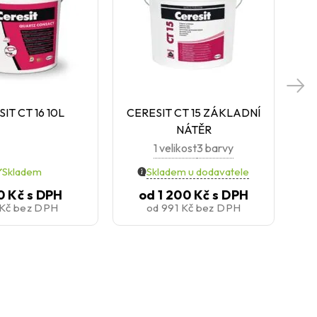
IT CT 16 10L
CERESIT CT 15 ZÁKLADNÍ
CE
NÁTĚR
1 velikost
3 barvy
Skladem
Skladem u dodavatele
0 Kč
s DPH
od
1 200 Kč
s DPH
 Kč
bez DPH
od
991 Kč
bez DPH