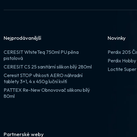
Nejprodávanější
Novinky
CERESIT WhiteTeq 750ml PU pěna
Perdix 205 Či
pistolová
Perdix Hobby 
CERESIT CS 25 sanitární silikon bílý 280ml
Loctite Super
Ceresit STOP vlhkosti AERO náhradní
tablety 3+1, 4 x 450g luční kvítí
PATTEX Re-New Obnovovač silikonu bílý
80ml
Partnerské weby