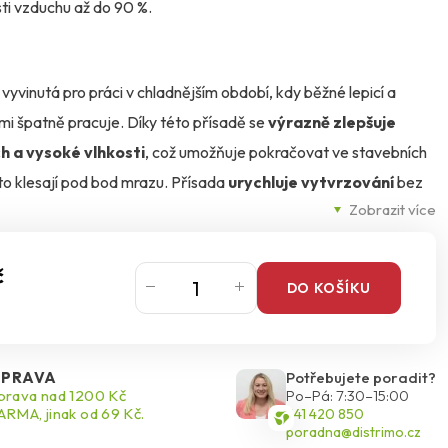
sti vzduchu až do 90 %.
 vyvinutá pro práci v chladnějším období, kdy běžné lepicí a
imi špatně pracuje. Díky této přísadě se
výrazně zlepšuje
h a vysoké vlhkosti
, což umožňuje pokračovat ve stavebních
to klesají pod bod mrazu. Přísada
urychluje vytvrzování
bez
Zobrazit více
arametry malt.
 Ceresit, jako jsou například ZS, ZU, CT 80, CT 83, CT 85, CT
č
DO KOŠÍKU
ER lze tyto materiály
bezpečně aplikovat již od 0 °C
, přičemž
přibližně 6–8 hodinách od aplikace.
PRAVA
Potřebujete poradit?
50 g) se přimíchá do 25 kg čerstvě připravené maltové směsi a
rava nad 1200 Kč
Po–Pá: 7:30–15:00
RMA, jinak od 69 Kč.
541 420 850
plikaci. Malta zůstává zpracovatelná po dobu až 90 minut.
poradna@distrimo.cz