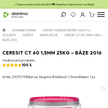
Doprava zdarma již od 1200 kč 🚚 (Neplatí pro objednávky nad 50kg)
STAVEBNÍ CHEMIE
OMÍTKY, FASÁDNÍ NÁTĚRY, MALTY A
IZOLANTY
OMÍTKY
AKRYLÁTOVÉ
CERESIT CT 60 1,5MM 25KG –
BÁZE 2016
CERESIT CT 60 1,5MM 25KG – BÁZE 2016
Hodnocení produktu
100 %
Artikl: 2101579B
Barva: Skupina B
Velikost: 1,5mm
Balení: 1 ks