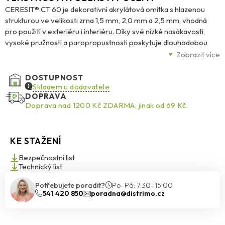
CERESIT® CT 60 je dekorativní akrylátová omítka s hlazenou
strukturou ve velikosti zrna 1,5 mm, 2,0 mm a 2,5 mm, vhodná
pro použití v exteriéru i interiéru. Díky své nízké nasákavosti,
vysoké pružnosti a paropropustnosti poskytuje dlouhodobou
odolnost proti povětrnostním vlivům i mechanickému poškození.
Zobrazit více
Omítka je dostupná v celé paletě barev Ceresit Colours of
Nature® a lze ji aplikovat na beton, tradiční omítky nebo vrstvy
DOSTUPNOST
vyztužené armovací sítí v zateplovacích systémech Ceresit
Skladem u dodavatele
DOPRAVA
Ceretherm (ETICS) s deskami z EPS. Speciální složení zaručuje
Doprava nad 1200 Kč ZDARMA, jinak od 69 Kč.
odolnost proti biologickému napadení, jako jsou houby, plísně a
řasy. Dodává se v balení 25 kg.
KE STAŽENÍ
Bezpečnostní list
Technický list
Potřebujete poradit?
Po–Pá: 7:30–15:00
541 420 850
poradna@distrimo.cz