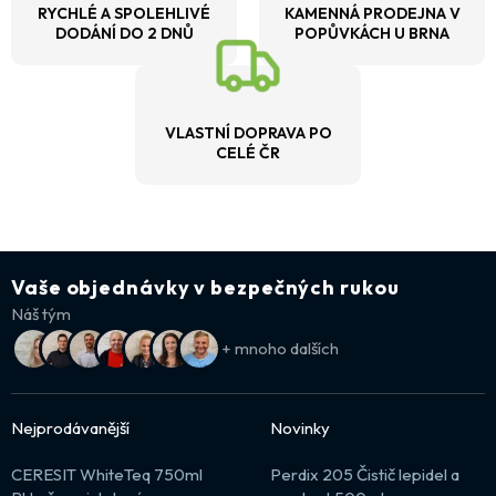
RYCHLÉ A SPOLEHLIVÉ
KAMENNÁ PRODEJNA V
DODÁNÍ DO 2 DNŮ
POPŮVKÁCH U BRNA
VLASTNÍ DOPRAVA PO
CELÉ ČR
Vaše objednávky v bezpečných rukou
Náš tým
+ mnoho dalších
Nejprodávanější
Novinky
CERESIT WhiteTeq 750ml
Perdix 205 Čistič lepidel a