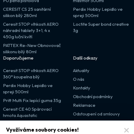
PU pěna pistolová
mastnot 500ml
CERESIT CS 25 sanitární
Perdix Hobby Lepidlo ve
silikon bílý 280ml
spreji 500ml
Ceresit STOP vlhkosti AERO
Loctite Super bond creative
náhradní tablety 3+1, 4 x
3g
450g luční kvítí
PATTEX Re-New Obnovovač
silikonu bílý 80ml
Doporučujeme
Další odkazy
Ceresit STOP vlhkosti AERO
Aktuality
360° koupelna bílý
O nás
Perdix Hobby Lepidlo ve
Kontakty
spreji 500ml
Obchodní podmínky
Pritt Multi Fix lepící guma 35g
Reklamace
Ceresit CE 40 Spárovací
Odstoupení od smlouvy
hmota Aquastatic
Výprodej
Využíváme soubory cookies!