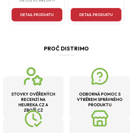
od
352 Kč
bez DPH
DETAIL PRODUKTU
DETAIL PRODUKTU
PROČ DISTRIMO
STOVKY OVĚŘENÝCH
ODBORNÁ POMOC S
RECENZÍ NA
VÝBĚREM SPRÁVNÉHO
HEUREKA.CZ A
PRODUKTU
ZBOŽÍ.CZ