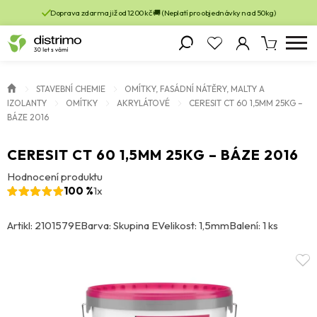
Doprava zdarma již od 1200 kč 🚚 (Neplatí pro objednávky nad 50kg)
STAVEBNÍ CHEMIE
OMÍTKY, FASÁDNÍ NÁTĚRY, MALTY A
IZOLANTY
OMÍTKY
AKRYLÁTOVÉ
CERESIT CT 60 1,5MM 25KG –
BÁZE 2016
CERESIT CT 60 1,5MM 25KG – BÁZE 2016
Hodnocení produktu
100 %
1x
Artikl: 2101579E
Barva: Skupina E
Velikost: 1,5mm
Balení: 1 ks