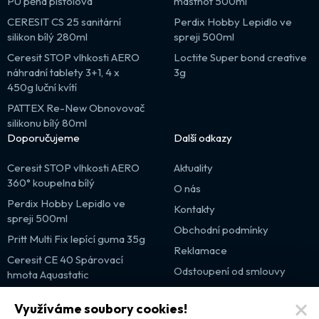
PU pěna pistolová
mastnot 500ml
CERESIT CS 25 sanitární
Perdix Hobby Lepidlo ve
silikon bílý 280ml
spreji 500ml
Ceresit STOP vlhkosti AERO
Loctite Super bond creative
náhradní tablety 3+1, 4 x
3g
450g luční kvítí
PATTEX Re-New Obnovovač
silikonu bílý 80ml
Doporučujeme
Další odkazy
Ceresit STOP vlhkosti AERO
Aktuality
360° koupelna bílý
O nás
Perdix Hobby Lepidlo ve
Kontakty
spreji 500ml
Obchodní podmínky
Pritt Multi Fix lepící guma 35g
Reklamace
Ceresit CE 40 Spárovací
Odstoupení od smlouvy
hmota Aquastatic
Výprodej
Využíváme soubory cookies!