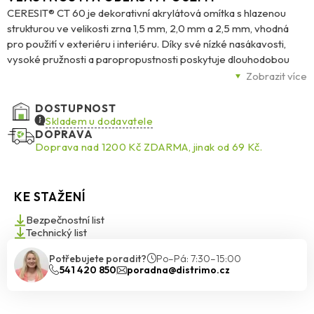
CERESIT® CT 60 je dekorativní akrylátová omítka s hlazenou
strukturou ve velikosti zrna 1,5 mm, 2,0 mm a 2,5 mm, vhodná
pro použití v exteriéru i interiéru. Díky své nízké nasákavosti,
vysoké pružnosti a paropropustnosti poskytuje dlouhodobou
odolnost proti povětrnostním vlivům i mechanickému poškození.
Zobrazit více
Omítka je dostupná v celé paletě barev Ceresit Colours of
Nature® a lze ji aplikovat na beton, tradiční omítky nebo vrstvy
DOSTUPNOST
vyztužené armovací sítí v zateplovacích systémech Ceresit
Skladem u dodavatele
DOPRAVA
Ceretherm (ETICS) s deskami z EPS. Speciální složení zaručuje
Doprava nad 1200 Kč ZDARMA, jinak od 69 Kč.
odolnost proti biologickému napadení, jako jsou houby, plísně a
řasy. Dodává se v balení 25 kg.
KE STAŽENÍ
Bezpečnostní list
Technický list
Potřebujete poradit?
Po–Pá: 7:30–15:00
541 420 850
poradna@distrimo.cz