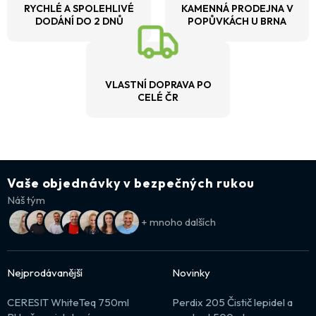
RYCHLÉ A SPOLEHLIVÉ
KAMENNÁ PRODEJNA V
DODÁNÍ DO 2 DNŮ
POPŮVKÁCH U BRNA
VLASTNÍ DOPRAVA PO
CELÉ ČR
Vaše objednávky v bezpečných rukou
Náš tým
+ mnoho dalších
Nejprodávanější
Novinky
CERESIT WhiteTeq 750ml
Perdix 205 Čistič lepidel a