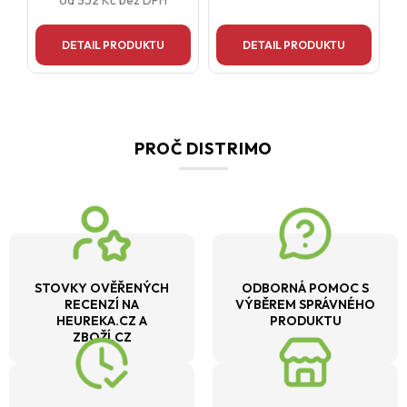
od
352 Kč
bez DPH
DETAIL PRODUKTU
DETAIL PRODUKTU
PROČ DISTRIMO
STOVKY OVĚŘENÝCH
ODBORNÁ POMOC S
RECENZÍ NA
VÝBĚREM SPRÁVNÉHO
HEUREKA.CZ A
PRODUKTU
ZBOŽÍ.CZ