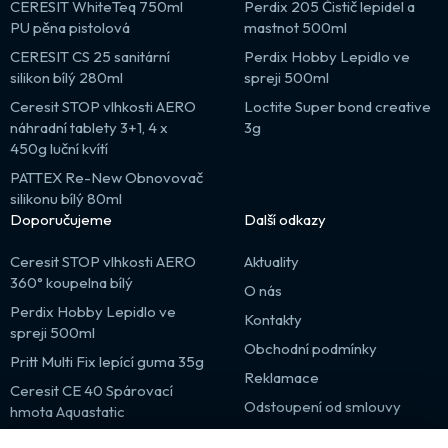
CERESIT WhiteTeq 750ml
Perdix 205 Čistič lepidel a
PU pěna pistolová
mastnot 500ml
CERESIT CS 25 sanitární
Perdix Hobby Lepidlo ve
silikon bílý 280ml
spreji 500ml
Ceresit STOP vlhkosti AERO
Loctite Super bond creative
náhradní tablety 3+1, 4 x
3g
450g luční kvítí
PATTEX Re-New Obnovovač
silikonu bílý 80ml
Doporučujeme
Další odkazy
Ceresit STOP vlhkosti AERO
Aktuality
360° koupelna bílý
O nás
Perdix Hobby Lepidlo ve
Kontakty
spreji 500ml
Obchodní podmínky
Pritt Multi Fix lepící guma 35g
Reklamace
Ceresit CE 40 Spárovací
Odstoupení od smlouvy
hmota Aquastatic
Výprodej