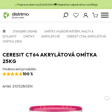
Doprava zdarma již od 1200 kč 🚚 (Neplatí pro objednávky nad 50kg)
STAVEBNÍ CHEMIE
OMÍTKY, FASÁDNÍ NÁTĚRY, MALTY A
IZOLANTY
OMÍTKY
AKRYLÁTOVÉ
CERESIT CT64 AKRYLÁTOVÁ
OMÍTKA 25KG
CERESIT CT64 AKRYLÁTOVÁ OMÍTKA
25KG
Hodnocení produktu
100 %
Artikl: 2105280EN