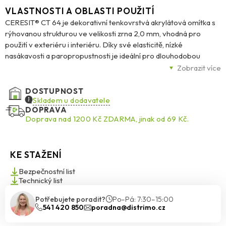
VLASTNOSTI A OBLASTI POUŽITÍ
CERESIT® CT 64 je dekorativní tenkovrstvá akrylátová omítka s
rýhovanou strukturou ve velikosti zrna 2,0 mm, vhodná pro
použití v exteriéru i interiéru. Díky své elasticitě, nízké
nasákavosti a paropropustnosti je ideální pro dlouhodobou
ochranu a estetickou úpravu fasád i vnitřních ploch. Je odolná
Zobrazit více
proti mechanickému poškození i povětrnostním vlivům a dodává
se v celé barevné paletě Ceresit Colours of Nature®. Omítka je
DOSTUPNOST
určena pro aplikaci na betonové podklady, tradiční omítky a
Skladem u dodavatele
DOPRAVA
vrstvy vyztužené armovací sítí v kontaktních zateplovacích
Doprava nad 1200 Kč ZDARMA, jinak od 69 Kč.
systémech Ceresit Ceretherm (ETICS) s deskami z EPS. Složení
zajišťuje odolnost proti biologickému napadení houbami, plísněmi
a řasami. Dodává se v balení 25 kg.
KE STAŽENÍ
Bezpečnostní list
Technický list
Potřebujete poradit?
Po–Pá: 7:30–15:00
541 420 850
poradna@distrimo.cz