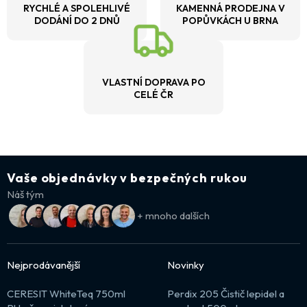
RYCHLÉ A SPOLEHLIVÉ
KAMENNÁ PRODEJNA V
DODÁNÍ DO 2 DNŮ
POPŮVKÁCH U BRNA
VLASTNÍ DOPRAVA PO
CELÉ ČR
Vaše objednávky v bezpečných rukou
Náš tým
+ mnoho dalších
Nejprodávanější
Novinky
CERESIT WhiteTeq 750ml
Perdix 205 Čistič lepidel a