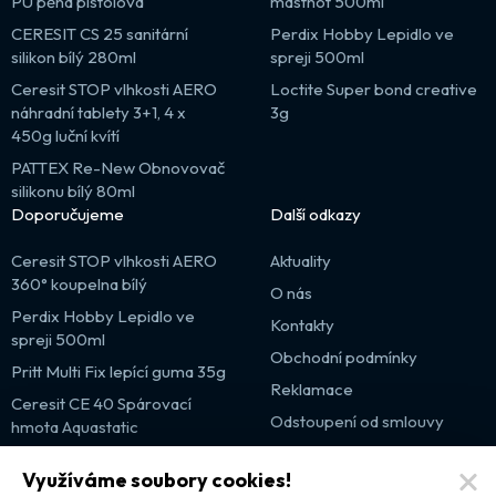
PU pěna pistolová
mastnot 500ml
CERESIT CS 25 sanitární
Perdix Hobby Lepidlo ve
silikon bílý 280ml
spreji 500ml
Ceresit STOP vlhkosti AERO
Loctite Super bond creative
náhradní tablety 3+1, 4 x
3g
450g luční kvítí
PATTEX Re-New Obnovovač
silikonu bílý 80ml
Doporučujeme
Další odkazy
Ceresit STOP vlhkosti AERO
Aktuality
360° koupelna bílý
O nás
Perdix Hobby Lepidlo ve
Kontakty
spreji 500ml
Obchodní podmínky
Pritt Multi Fix lepící guma 35g
Reklamace
Ceresit CE 40 Spárovací
Odstoupení od smlouvy
hmota Aquastatic
Výprodej
Využíváme soubory cookies!