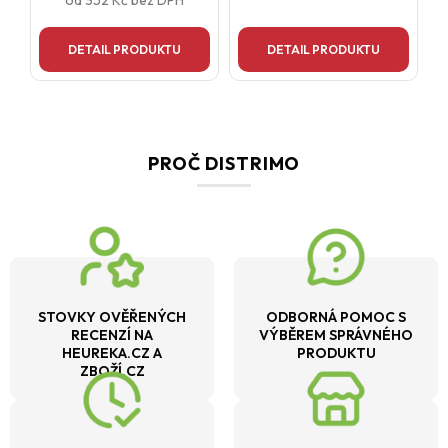
od
352 Kč
bez DPH
DETAIL PRODUKTU
DETAIL PRODUKTU
PROČ DISTRIMO
STOVKY OVĚŘENÝCH
ODBORNÁ POMOC S
RECENZÍ NA
VÝBĚREM SPRÁVNÉHO
HEUREKA.CZ A
PRODUKTU
ZBOŽÍ.CZ