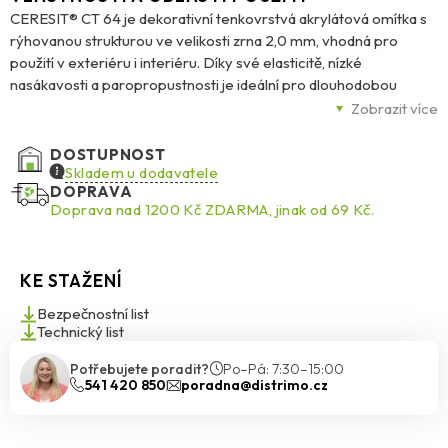
CERESIT® CT 64 je dekorativní tenkovrstvá akrylátová omítka s
rýhovanou strukturou ve velikosti zrna 2,0 mm, vhodná pro
použití v exteriéru i interiéru. Díky své elasticitě, nízké
nasákavosti a paropropustnosti je ideální pro dlouhodobou
ochranu a estetickou úpravu fasád i vnitřních ploch. Je odolná
Zobrazit více
proti mechanickému poškození i povětrnostním vlivům a dodává
se v celé barevné paletě Ceresit Colours of Nature®. Omítka je
DOSTUPNOST
určena pro aplikaci na betonové podklady, tradiční omítky a
Skladem u dodavatele
DOPRAVA
vrstvy vyztužené armovací sítí v kontaktních zateplovacích
Doprava nad 1200 Kč ZDARMA, jinak od 69 Kč.
systémech Ceresit Ceretherm (ETICS) s deskami z EPS. Složení
zajišťuje odolnost proti biologickému napadení houbami, plísněmi
a řasami. Dodává se v balení 25 kg.
KE STAŽENÍ
Bezpečnostní list
Technický list
Potřebujete poradit?
Po–Pá: 7:30–15:00
541 420 850
poradna@distrimo.cz