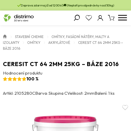
Doprava zdarma již od 1200 kč 🚚 (Neplatí pro objednávky nad 50kg)
STAVEBNÍ CHEMIE
OMÍTKY, FASÁDNÍ NÁTĚRY, MALTY A
IZOLANTY
OMÍTKY
AKRYLÁTOVÉ
CERESIT CT 64 2MM 25KG –
BÁZE 2016
CERESIT CT 64 2MM 25KG – BÁZE 2016
Hodnocení produktu
100 %
Artikl: 2105280C
Barva: Skupina C
Velikost: 2mm
Balení: 1 ks