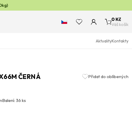
0kg)
0 Kč
Váš košík
Aktuality
Kontakty
MX66M ČERNÁ
Přidat do oblíbených
m
Balení: 36 ks