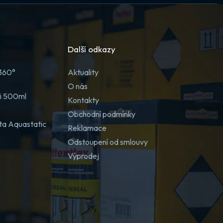
Další odkazy
 360°
Aktuality
O nás
ji 500ml
Kontakty
Obchodní podmínky
ta Aquastatic
Reklamace
Odstoupení od smlouvy
Výprodej