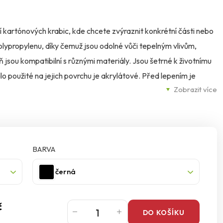
ní kartónových krabic, kde chcete zvýraznit konkrétní části nebo
olypropylenu, díky čemuž jsou odolné vůči tepelným vlivům,
sou kompatibilní s různými materiály. Jsou šetrné k životnímu
dlo použité na jejich povrchu je akrylátové. Před lepením je
Zobrazit více
prachu a nečistot. U barevných pásek je také možné provést
BARVA
černá
č
DO KOŠÍKU