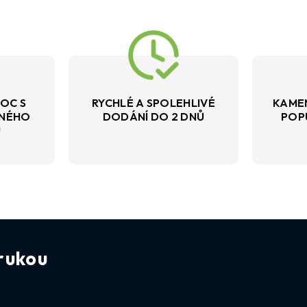
OC S
RYCHLÉ A SPOLEHLIVÉ
KAME
VNÉHO
DODÁNÍ DO 2 DNŮ
POP
U
rukou