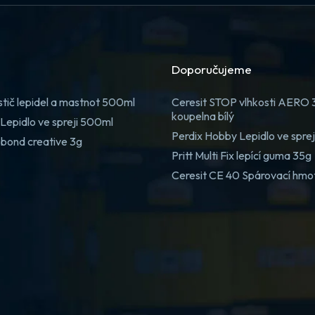
Doporučujeme
stič lepidel a mastnot 500ml
Ceresit STOP vlhkosti AERO
koupelna bílý
Lepidlo ve spreji 500ml
Perdix Hobby Lepidlo ve spre
 bond creative 3g
Pritt Multi Fix lepící guma 35g
Ceresit CE 40 Spárovací hmo