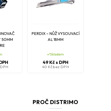
VINOVAČ
PERDIX – NŮŽ VYSOUVACÍ
Y 50MM
AL 18MM
RE
em
Skladem
 DPH
49 Kč
s DPH
 DPH
40 Kč
bez DPH
PROČ DISTRIMO