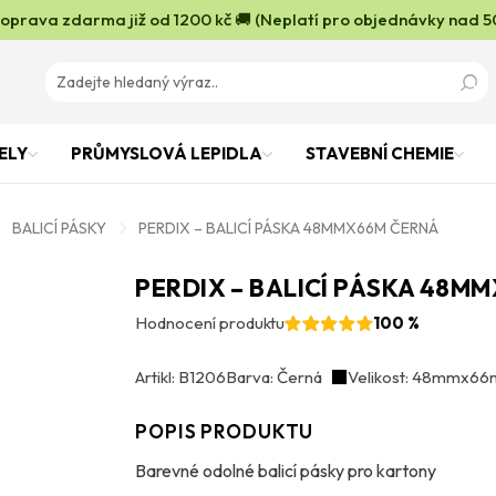
oprava zdarma již od 1200 kč 🚚 (Neplatí pro objednávky nad 5
ELY
PRŮMYSLOVÁ LEPIDLA
STAVEBNÍ CHEMIE
BALICÍ PÁSKY
PERDIX – BALICÍ PÁSKA 48MMX66M ČERNÁ
PERDIX – BALICÍ PÁSKA 48M
Hodnocení produktu
100 %
Artikl: B1206
Barva: Černá
Velikost: 48mmx66
POPIS PRODUKTU
Barevné odolné balicí pásky pro kartony