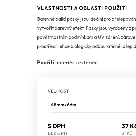
VLASTNOSTI A OBLASTI POUŽITÍ
Barevné balicí pásky jsou ideální pro přelepová
vytvořit barevný efekt. Pásky jsou vyrobeny z p
povětrnostním podmínkám a UV záření, zároveň j
prostředí, lehce biologicky odbouratelné, a lepi
doporučeno očistit lepené plochy od mastnoty, 
Použití:
interiér i exteriér
reklamní potisk dle vašeho návrhu.
VELIKOST
48mmx66m
S DPH
37 K
BEZ DPH
31 Kč