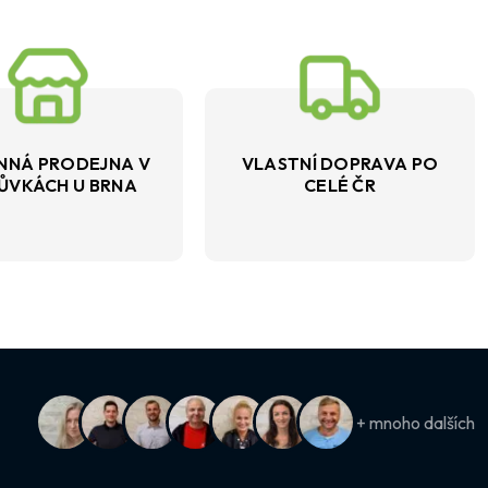
NNÁ PRODEJNA V
VLASTNÍ DOPRAVA PO
ŮVKÁCH U BRNA
CELÉ ČR
+ mnoho dalších