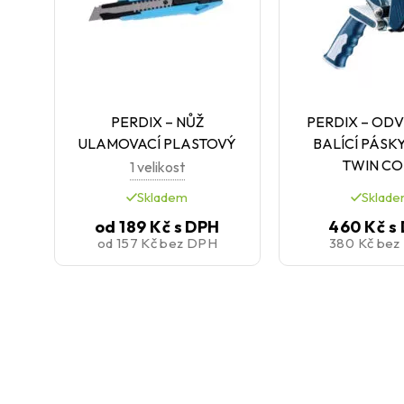
PERDIX – NŮŽ
PERDIX – OD
ULAMOVACÍ PLASTOVÝ
BALÍCÍ PÁSK
TWIN CO
1 velikost
Skladem
Sklad
od
189 Kč
s DPH
460 Kč
s
od
157 Kč
bez DPH
380 Kč
bez