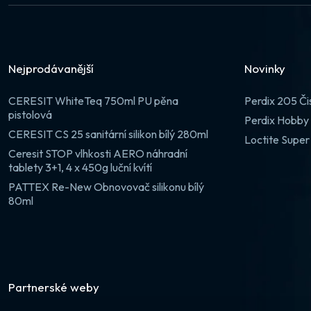
Nejprodávanější
Novinky
CERESIT WhiteTeq 750ml PU pěna
Perdix 205 Či
pistolová
Perdix Hobby 
CERESIT CS 25 sanitární silikon bílý 280ml
Loctite Super
Ceresit STOP vlhkosti AERO náhradní
tablety 3+1, 4 x 450g luční kvítí
PATTEX Re-New Obnovovač silikonu bílý
80ml
Partnerské weby