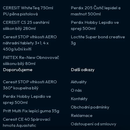
CERESIT WhiteTeq 750ml
Perdix 205 Čistič lepidel a
PU pěna pistolová
mastnot 500ml
CERESIT CS 25 sanitární
Perdix Hobby Lepidlo ve
silikon bílý 280ml
spreji 500ml
Ceresit STOP vlhkosti AERO
Loctite Super bond creative
náhradní tablety 3+1, 4 x
3g
450g luční kvítí
PATTEX Re-New Obnovovač
silikonu bílý 80ml
Doporučujeme
Další odkazy
Ceresit STOP vlhkosti AERO
Aktuality
360° koupelna bílý
O nás
Perdix Hobby Lepidlo ve
Kontakty
spreji 500ml
Obchodní podmínky
Pritt Multi Fix lepící guma 35g
Reklamace
Ceresit CE 40 Spárovací
Odstoupení od smlouvy
hmota Aquastatic