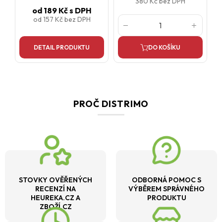
380 Kč
bez DPH
od
189 Kč
s DPH
od
157 Kč
bez DPH
DETAIL PRODUKTU
DO KOŠÍKU
PROČ DISTRIMO
STOVKY OVĚŘENÝCH
ODBORNÁ POMOC S
RECENZÍ NA
VÝBĚREM SPRÁVNÉHO
HEUREKA.CZ A
PRODUKTU
ZBOŽÍ.CZ