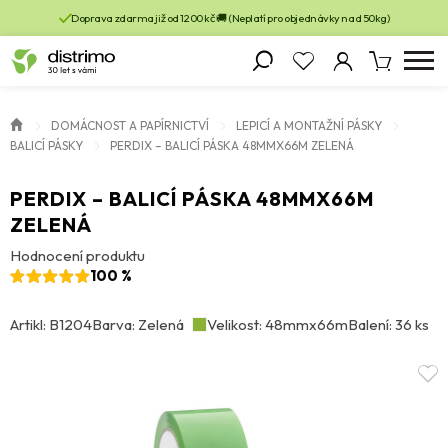
Doprava zdarma již od 1200 kč 🚚 (Neplatí pro objednávky nad 50kg)
DOMÁCNOST A PAPÍRNICTVÍ
LEPICÍ A MONTAŽNÍ PÁSKY
BALICÍ PÁSKY
PERDIX – BALICÍ PÁSKA 48MMX66M ZELENÁ
PERDIX – BALICÍ PÁSKA 48MMX66M
ZELENÁ
Hodnocení produktu
100 %
Artikl: B1204
Barva: Zelená
Velikost: 48mmx66m
Balení: 36 ks