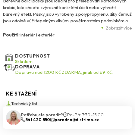
Barevné balicí pásky jsou ideální pro přelepování kartónových
krabic, kde chcete zvýraznit konkrétní části nebo vytvořit
barevný efekt. Pásky jsou vyrobeny z polypropylenu, díky čemuž
jsou odolné vůči tepelným vlivům, povětrnostním podmínkám a
UV záření, zároveň jsou kompatibilní s různými materiály. Jsou
Zobrazit více
šetrné k životnímu prostředí, lehce biologicky odbouratelné, a
Použití:
interiér i exteriér
lepidlo použité na jejich povrchu je akrylátové. Před lepením je
doporučeno očistit lepené plochy od mastnoty, prachu a
nečistot. U barevných pásek je také možné provést reklamní
DOSTUPNOST
potisk dle vašeho návrhu.
Skladem
DOPRAVA
Doprava nad 1200 Kč ZDARMA, jinak od 69 Kč.
KE STAŽENÍ
Technický list
Potřebujete poradit?
Po–Pá: 7:30–15:00
541 420 850
poradna@distrimo.cz