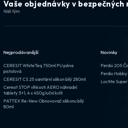
Vaše objednávky v bezpečných 
Náš tým
Nejprodávanější
Novinky
CERESIT WhiteTeq 750ml PU pěna
Perdix 205 Či
pistolová
Perdix Hobby 
CERESIT CS 25 sanitární silikon bílý 280ml
Loctite Super
Ceresit STOP vlhkosti AERO náhradní
tablety 3+1, 4 x 450g luční kvítí
PATTEX Re-New Obnovovač silikonu bílý
80ml