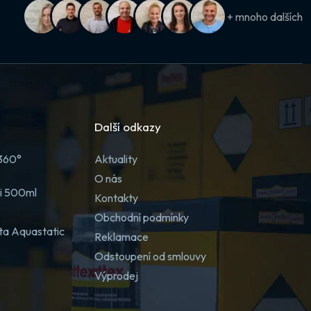
+ mnoho dalších
Další odkazy
 360°
Aktuality
O nás
ji 500ml
Kontakty
Obchodní podmínky
ta Aquastatic
Reklamace
Odstoupení od smlouvy
Výprodej