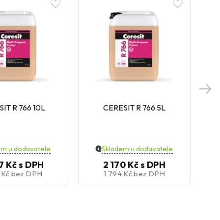
IT R 766 10L
CERESIT R 766 5L
em u dodavatele
Skladem u dodavatele
7 Kč
s DPH
2 170 Kč
s DPH
3 Kč
bez DPH
1 794 Kč
bez DPH