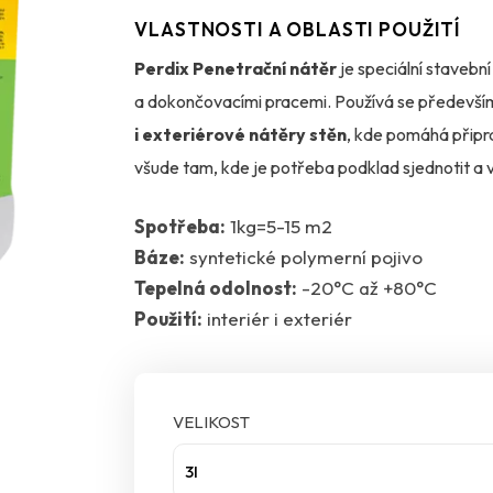
VLASTNOSTI A OBLASTI POUŽITÍ
Perdix Penetrační nátěr
je speciální stavebn
a dokončovacími pracemi. Používá se předevší
i exteriérové nátěry stěn
, kde pomáhá připra
všude tam, kde je potřeba podklad sjednotit a vyt
Spotřeba:
1kg=5-15 m2
Výrobek je založen na
styren-akrylátové dis
Báze:
syntetické polymerní pojivo
stavebních i renovačních pracích. Kromě samotn
Tepelná odolnost:
-20°C až +80°C
betonu
, což z něj dělá praktického pomocníka p
Použití:
interiér i exteriér
Perdix Penetrační nátěr
je vhodný pro použití
povrchu před lepením, nátěrem nebo další úprav
VELIKOST
přispívá k jejich správné aplikaci. Je tak ideální 
vsadit na spolehlivou přípravu podkladu.
3l