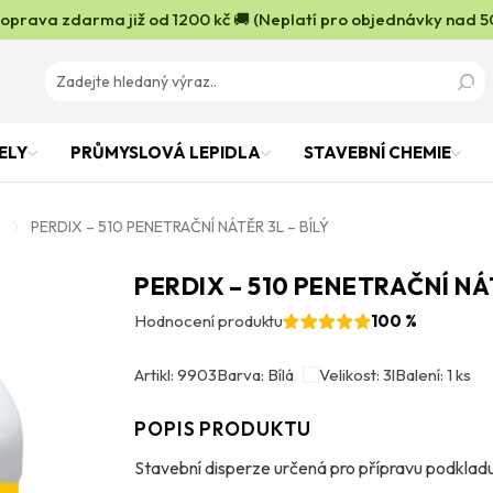
oprava zdarma již od 1200 kč 🚚 (Neplatí pro objednávky nad 5
ELY
PRŮMYSLOVÁ LEPIDLA
STAVEBNÍ CHEMIE
PERDIX – 510 PENETRAČNÍ NÁTĚR 3L – BÍLÝ
PERDIX – 510 PENETRAČNÍ NÁT
Hodnocení produktu
100 %
Artikl: 9903
Barva: Bílá
Velikost: 3l
Balení: 1 ks
POPIS PRODUKTU
Stavební disperze určená pro přípravu podklad