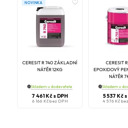
NOVINKA
CERESIT R 740 ZÁKLADNÍ
CERESIT R
NÁTĚR 12KG
EPOXIDOVÝ PE
NÁTĚR 7
Skladem u dodavatele
Skladem u do
7 461 Kč
s DPH
5 537 Kč
s
6 166 Kč
bez DPH
4 576 Kč
be