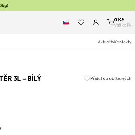
0kg)
0 Kč
Váš košík
Aktuality
Kontakty
ĚR 3L – BÍLÝ
Přidat do oblíbených
u