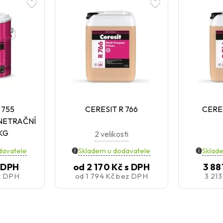
 755
CERESIT R 766
CERES
NETRAČNÍ
KG
2 velikosti
davatele
Skladem u dodavatele
Sklad
 DPH
od
2 170 Kč
s DPH
3 88
z DPH
od
1 794 Kč
bez DPH
3 21