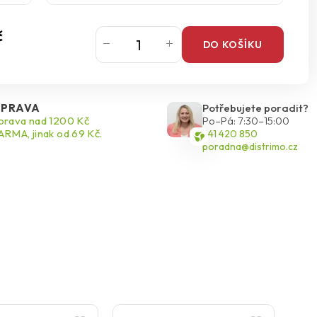
č
DO KOŠÍKU
PRAVA
Potřebujete poradit?
rava nad 1200 Kč
Po–Pá: 7:30–15:00
RMA, jinak od 69 Kč.
541 420 850
poradna@distrimo.cz