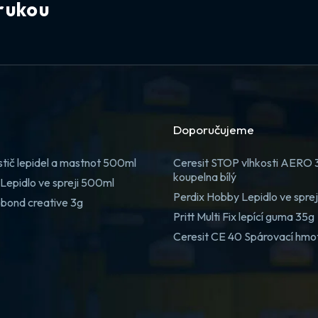
rukou
Doporučujeme
stič lepidel a mastnot 500ml
Ceresit STOP vlhkosti AERO
koupelna bílý
Lepidlo ve spreji 500ml
Perdix Hobby Lepidlo ve spre
 bond creative 3g
Pritt Multi Fix lepící guma 35g
Ceresit CE 40 Spárovací hmo