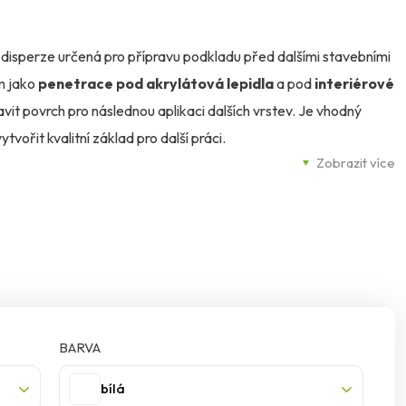
í disperze určená pro přípravu podkladu před dalšími stavebními
m jako
penetrace pod akrylátová lepidla
a pod
interiérové
vit povrch pro následnou aplikaci dalších vrstev. Je vhodný
vořit kvalitní základ pro další práci.
Zobrazit více
perzi
, díky čemuž nabízí široké možnosti využití při běžných
é penetrace jej lze použít také jako
příměs do malty a
ro více typů aplikací.
 při stavebních pracích, kde je důležitá správná příprava
ou. Pomáhá vytvořit vhodný podklad pro navazující vrstvy a
BARVA
volbou pro profesionály i běžné uživatele, kteří chtějí při práci
bílá