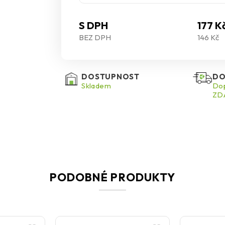
S DPH
177 K
BEZ DPH
146 Kč
DOSTUPNOST
DO
Skladem
Dop
ZDA
PODOBNÉ PRODUKTY