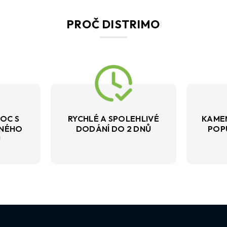
PROČ DISTRIMO
OC S
RYCHLÉ A SPOLEHLIVÉ
KAME
VNÉHO
DODÁNÍ DO 2 DNŮ
POP
U