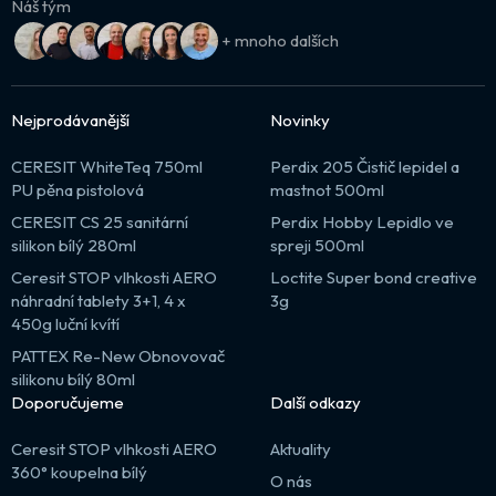
Náš tým
+ mnoho dalších
Nejprodávanější
Novinky
CERESIT WhiteTeq 750ml
Perdix 205 Čistič lepidel a
PU pěna pistolová
mastnot 500ml
CERESIT CS 25 sanitární
Perdix Hobby Lepidlo ve
silikon bílý 280ml
spreji 500ml
Ceresit STOP vlhkosti AERO
Loctite Super bond creative
náhradní tablety 3+1, 4 x
3g
450g luční kvítí
PATTEX Re-New Obnovovač
silikonu bílý 80ml
Doporučujeme
Další odkazy
Ceresit STOP vlhkosti AERO
Aktuality
360° koupelna bílý
O nás