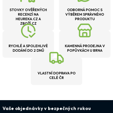
STOVKY OVĚŘENÝCH
ODBORNÁ POMOC S
RECENZÍ NA
VÝBĚREM SPRÁVNÉHO
HEUREKA.CZ A
PRODUKTU
ZBOŽÍ.CZ
RYCHLÉ A SPOLEHLIVÉ
KAMENNÁ PRODEJNA V
DODÁNÍ DO 2 DNŮ
POPŮVKÁCH U BRNA
VLASTNÍ DOPRAVA PO
CELÉ ČR
Vaše objednávky v bezpečných rukou