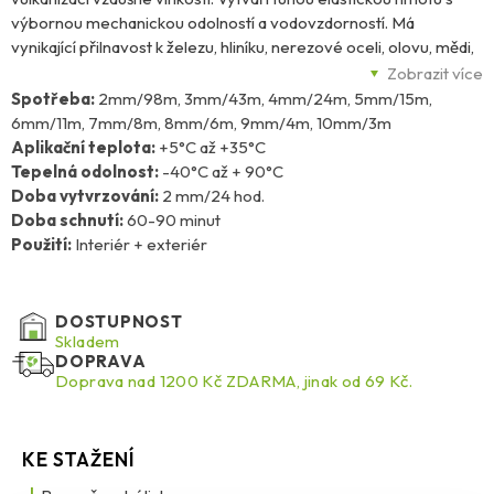
výbornou mechanickou odolností a vodovzdorností. Má
vynikající přilnavost k železu, hliníku, nerezové oceli, olovu, mědi,
keramice, sklu, dřevu a různým druhům plastů. Používá se ke
Zobrazit více
tmelení a lepení v kovoprůmyslu a stavebnictví, mezi porézními a
Spotřeba:
2mm/98m, 3mm/43m, 4mm/24m, 5mm/15m,
neporézními materiály s požadavkem na následnou
6mm/11m, 7mm/8m, 8mm/6m, 9mm/4m, 10mm/3m
přetíratelnost. Střední modul zaručuje udržení pohybu spár. Je
Aplikační teplota:
+5°C až +35°C
určen pro tmelení dilatačních spár budov, betonových podlah, na
Tepelná odolnost:
-40°C až + 90°C
lepení soklů, parapetů a obkladů a pro pružné lepení ventilačních
Doba vytvrzování:
2 mm/24 hod.
potrubí, žlabů, okapů, konstrukcí aut, kontejnerů, karavanů,
Doba schnutí:
60-90 minut
plechových spojů.
Použití:
Interiér + exteriér
DOSTUPNOST
Skladem
DOPRAVA
Doprava nad 1200 Kč ZDARMA, jinak od 69 Kč.
KE STAŽENÍ