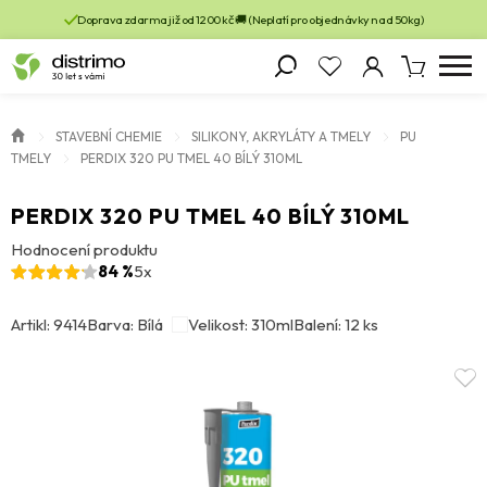
Doprava zdarma již od 1200 kč 🚚 (Neplatí pro objednávky nad 50kg)
STAVEBNÍ CHEMIE
SILIKONY, AKRYLÁTY A TMELY
PU
TMELY
PERDIX 320 PU TMEL 40 BÍLÝ 310ML
PERDIX 320 PU TMEL 40 BÍLÝ 310ML
Hodnocení produktu
84 %
5x
Artikl: 9414
Barva: Bílá
Velikost: 310ml
Balení: 12 ks