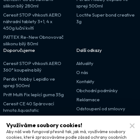
silikon bílý 280ml
spreji 500ml
Ceresit STOP vlhkosti AERO
Loctite Super bond creative
náhradní tablety 3+1, 4 x
3g
450g luční kvítí
PATTEX Re-New Obnovovač
silikonu bílý 80ml
Doporučujeme
Další odkazy
Ceresit STOP vlhkosti AERO
Aktuality
360° koupelna bílý
O nás
Perdix Hobby Lepidlo ve
Kontakty
spreji 500ml
Obchodní podmínky
Pritt Multi Fix lepící guma 35g
Reklamace
Ceresit CE 40 Spárovací
Odstoupení od smlouvy
hmota Aquastatic
Výprodej
Využíváme soubory cookies!
Partnerské weby
Aby náš web fungoval přesně tak, jak má, využíváme soubory
cookies, které zpracováváme podle zásad ochrany osobních