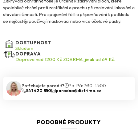
Zakrývací ochranná fólie je určena k zakrývání ploch, které
spolehlivě chrání proti zastříkání a prachu při malování, lakování a
stavební činnosti. Pro spojování fólií a připevňování k podkladu
se nejčastěji používají maskovací nebo více účelové pásky.
DOSTUPNOST
Skladem
DOPRAVA
Doprava nad 1200 Kč ZDARMA, jinak od 69 Kč.
Potřebujete poradit?
Po–Pá: 7:30–15:00
541 420 850
poradna@distrimo.cz
PODOBNÉ PRODUKTY