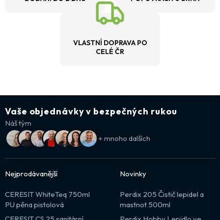
VLASTNÍ DOPRAVA PO
CELÉ ČR
Vaše objednávky v bezpečných rukou
Náš tým
+ mnoho dalších
Nejprodávanější
Novinky
CERESIT WhiteTeq 750ml
Perdix 205 Čistič lepidel a
PU pěna pistolová
mastnot 500ml
CERESIT CS 25 sanitární
Perdix Hobby Lepidlo ve