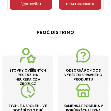
DO KOŠÍKU
DETAIL PRODUKTU
PROČ DISTRIMO
STOVKY OVĚŘENÝCH
ODBORNÁ POMOC S
RECENZÍ NA
VÝBĚREM SPRÁVNÉHO
HEUREKA.CZ A
PRODUKTU
ZBOŽÍ.CZ
RYCHLÉ A SPOLEHLIVÉ
KAMENNÁ PRODEJNA V
DODÁNÍ DO 2 DNŮ
POPŮVKÁCH U BRNA