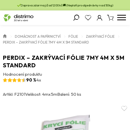
Doprava zdarma již od 1200 kč 🚚 (Neplatí pro objednávky nad 50kg)
DOMÁCNOST A PAPÍRNICTVÍ
FÓLIE
ZAKRÝVACÍ FÓLIE
PERDIX – ZAKRÝVACÍ FÓLIE 7MY 4M X 5M STANDARD
PERDIX – ZAKRÝVACÍ FÓLIE 7MY 4M X 5M
STANDARD
Hodnocení produktu
90 %
4x
Artikl: F2101
Velikost: 4mx5m
Balení: 50 ks