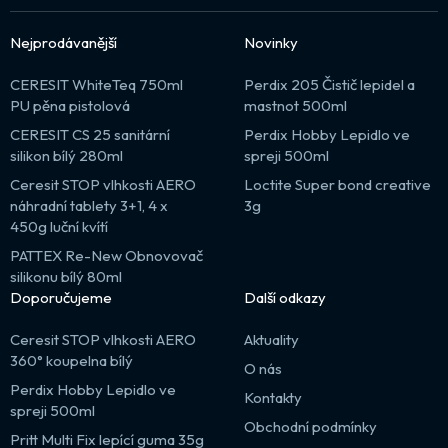
Nejprodávanější
Novinky
CERESIT WhiteTeq 750ml
Perdix 205 Čistič lepidel a
PU pěna pistolová
mastnot 500ml
CERESIT CS 25 sanitární
Perdix Hobby Lepidlo ve
silikon bílý 280ml
spreji 500ml
Ceresit STOP vlhkosti AERO
Loctite Super bond creative
náhradní tablety 3+1, 4 x
3g
450g luční kvítí
PATTEX Re-New Obnovovač
silikonu bílý 80ml
Doporučujeme
Další odkazy
Ceresit STOP vlhkosti AERO
Aktuality
360° koupelna bílý
O nás
Perdix Hobby Lepidlo ve
Kontakty
spreji 500ml
Obchodní podmínky
Pritt Multi Fix lepící guma 35g