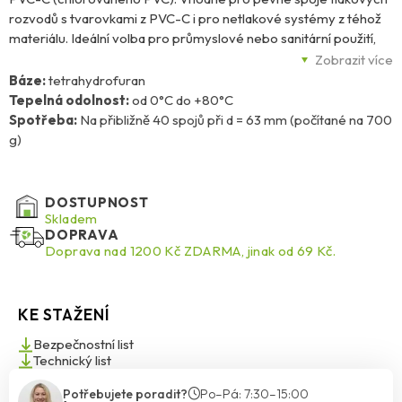
rozvodů s tvarovkami z PVC-C i pro netlakové systémy z téhož
materiálu. Ideální volba pro průmyslové nebo sanitární použití,
především tam, kde dochází k přenosu agresivních médií nebo
Zobrazit více
působí vyšší teploty. Vyznačuje se výbornými mechanickými
Báze:
tetrahydrofuran
vlastnostmi i při vysokých teplotách, skvělou chemickou
Tepelná odolnost:
od 0°C do +80°C
odolností, nízkou tepelnou vodivostí a dlouhou životností – i v
Spotřeba:
Na přibližně 40 spojů při d = 63 mm (počítané na 700
náročných podmínkách. Odolává teplotám od 0 °C do +80 °C a
g)
zvládne i vyplnit menší mezery. Podrobný návod k použití je
uveden v technickém listu.
DOSTUPNOST
Skladem
DOPRAVA
Doprava nad 1200 Kč ZDARMA, jinak od 69 Kč.
KE STAŽENÍ
Bezpečnostní list
Technický list
Potřebujete poradit?
Po–Pá: 7:30–15:00