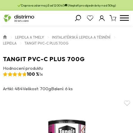
Doprava zdarma již od 1200 kč 🚚 (Neplatí pro objednávky nad 50kg)
LEPIDLA A TMELY
INSTALATÉRSKÁ LEPIDLA A TĚSNĚNÍ
LEPIDLA
TANGIT PVC-C PLUS 700G
TANGIT PVC-C PLUS 700G
Hodnocení produktu
100 %
1x
Artikl: 484
Velikost: 700g
Balení: 6 ks