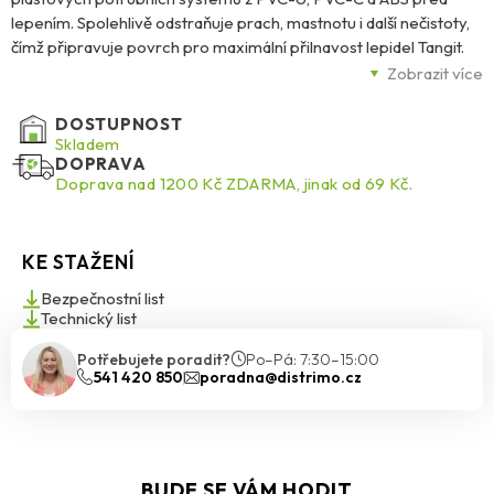
lepením. Spolehlivě odstraňuje prach, mastnotu i další nečistoty,
čímž připravuje povrch pro maximální přilnavost lepidel Tangit.
Jeho silný čisticí a rozpouštěcí účinek zabraňuje vzniku netěsností
Zobrazit více
a zajišťuje trvale pevný spoj. Čistič se vyznačuje vysokou
čistotou, zasychá beze zbytků a je nezbytnou systémovou
DOSTUPNOST
součástí při instalaci plastových potrubních rozvodů.
Skladem
DOPRAVA
Doprava nad 1200 Kč ZDARMA, jinak od 69 Kč.
KE STAŽENÍ
Bezpečnostní list
Technický list
Potřebujete poradit?
Po–Pá: 7:30–15:00
541 420 850
poradna@distrimo.cz
BUDE SE VÁM HODIT