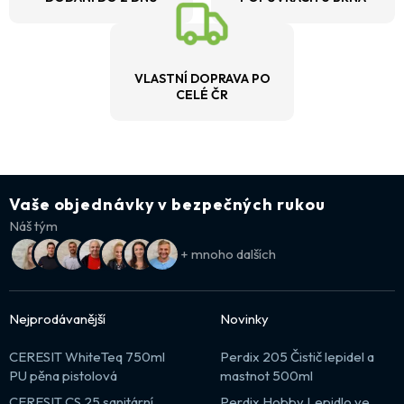
VLASTNÍ DOPRAVA PO
CELÉ ČR
Vaše objednávky v bezpečných rukou
Náš tým
+ mnoho dalších
Nejprodávanější
Novinky
CERESIT WhiteTeq 750ml
Perdix 205 Čistič lepidel a
PU pěna pistolová
mastnot 500ml
CERESIT CS 25 sanitární
Perdix Hobby Lepidlo ve