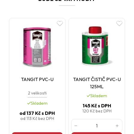
TANGIT PVC-U
TANGIT ČISTIČ PVC-U
125ML
2 velikosti
Skladem
Skladem
145 Kč
s DPH
120 Kč
bez DPH
od
137 Kč
s DPH
od
113 Kč
bez DPH