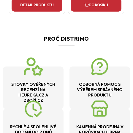
DETAIL PRODUKTU
DO KOŠÍKU
PROČ DISTRIMO
STOVKY OVĚŘENÝCH
ODBORNÁ POMOC S
RECENZÍ NA
VÝBĚREM SPRÁVNÉHO
HEUREKA.CZ A
PRODUKTU
ZBOŽÍ.CZ
RYCHLÉ A SPOLEHLIVÉ
KAMENNÁ PRODEJNA V
DODÁNÍ DO 2 DNŮ
POPŮVKÁCH U BRNA