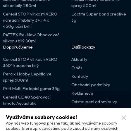
silikon bílý 280ml
spreji 500ml
Ceresit STOP vlhkosti AERO
Loctite Super bond creative
náhradní tablety 3+1, 4 x
3g
450g luční kvítí
PATTEX Re-New Obnovovač
silikonu bílý 80ml
Doporučujeme
Další odkazy
Ceresit STOP vlhkosti AERO
Aktuality
360° koupelna bílý
O nás
Perdix Hobby Lepidlo ve
Kontakty
spreji 500ml
Obchodní podmínky
Pritt Multi Fix lepící guma 35g
Reklamace
Ceresit CE 40 Spárovací
Odstoupení od smlouvy
hmota Aquastatic
Výprodej
Využíváme soubory cookies!
Partnerské weby
Aby náš web fungoval přesně tak, jak má, využíváme soubory
cookies, které zpracováváme podle zásad ochrany osobních