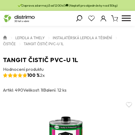
Doprava zdarma již od 1200 kč 🚚 (Neplatí pro objednávky nad 50kg)
LEPIDLA A TMELY
INSTALATÉRSKÁ LEPIDLA A TĚSNĚNÍ
ČISTIČE
TANGIT ČISTIČ PVC-U 1L
TANGIT ČISTIČ PVC-U 1L
Hodnocení produktu
100 %
2x
Artikl: 490
Velikost: 1l
Balení: 12 ks