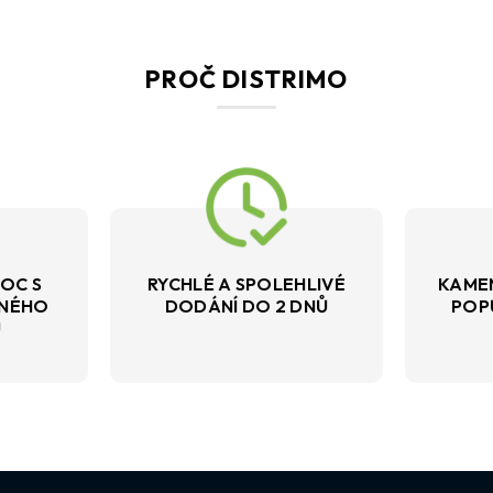
PROČ DISTRIMO
OC S
RYCHLÉ A SPOLEHLIVÉ
KAME
VNÉHO
DODÁNÍ DO 2 DNŮ
POP
U