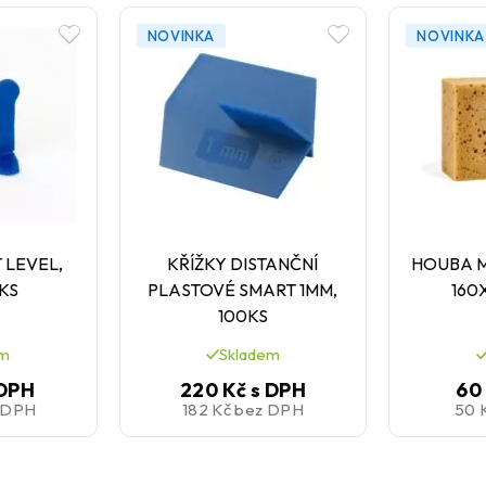
NOVINKA
NOVINKA
 LEVEL,
KŘÍŽKY DISTANČNÍ
HOUBA 
0KS
PLASTOVÉ SMART 1MM,
160
100KS
em
Skladem
 DPH
220 Kč
s DPH
60
 DPH
182 Kč
bez DPH
50 