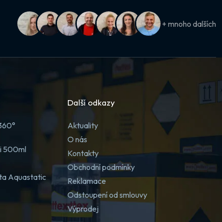
+ mnoho dalších
Další odkazy
 360°
Aktuality
O nás
ji 500ml
Kontakty
Obchodní podmínky
ta Aquastatic
Reklamace
Odstoupení od smlouvy
Výprodej