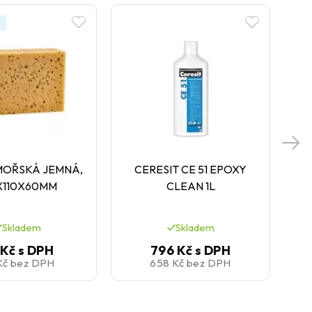
MOŘSKÁ JEMNÁ,
CERESIT CE 51 EPOXY
CE
X110X60MM
CLEAN 1L
Skladem
Skladem
 Kč
s DPH
796 Kč
s DPH
Kč
bez DPH
658 Kč
bez DPH