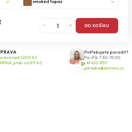
smoked topaz
č
DO KOŠÍKU
PRAVA
Potřebujete poradit?
rava nad 1200 Kč
Po–Pá: 7:30–15:00
RMA, jinak od 69 Kč.
541 420 850
poradna@distrimo.cz