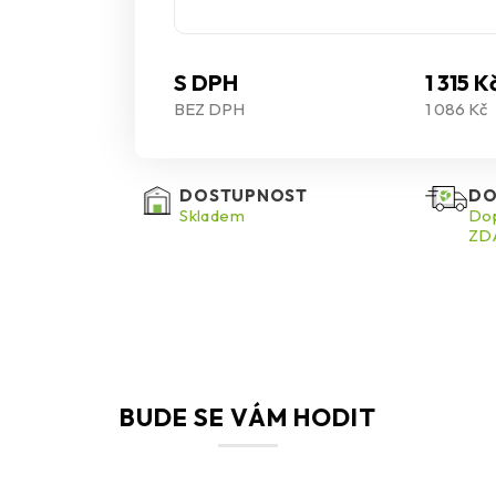
S DPH
1 315 K
BEZ DPH
1 086 Kč
DOSTUPNOST
DO
Skladem
Dop
ZDA
BUDE SE VÁM HODIT