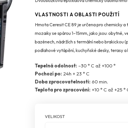
Dvousložková epoxidová chemicky odolná hmota 
VLASTNOSTI A OBLASTI POUŽITÍ
Hmota Ceresit CE 89 je určena pro chemicky a t
mozaiky se spárou 1–15mm, jako jsou: obytné, v
bazénech, nádržích s termální nebo brakickou (p
podlahové vytápění, kuchyňské desky, terasy a 
prostředích vystavených přímému kontaktu s pot
Tepelná odolnost:
–30 ° C až +100 °
nebo mouky, kuchyňské stoly v restauracích, pe
Pochozí po:
24h + 23 ° C
keramických krytin v oblastech vystavených agre
Doba zpracovatelnosti:
60 min.
mlékárny, jatka, restaurace, potravinářské výr
Teplota pro zpracování:
+10 ° C až +25 ° 
bazénech na vodotěsných membránách jako CL
VELIKOST