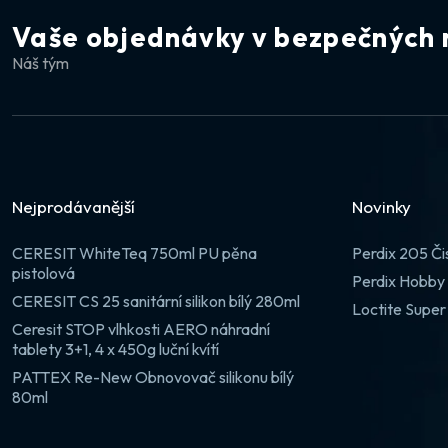
Vaše objednávky v bezpečných 
Náš tým
Nejprodávanější
Novinky
CERESIT WhiteTeq 750ml PU pěna
Perdix 205 Či
pistolová
Perdix Hobby 
CERESIT CS 25 sanitární silikon bílý 280ml
Loctite Super
Ceresit STOP vlhkosti AERO náhradní
tablety 3+1, 4 x 450g luční kvítí
PATTEX Re-New Obnovovač silikonu bílý
80ml