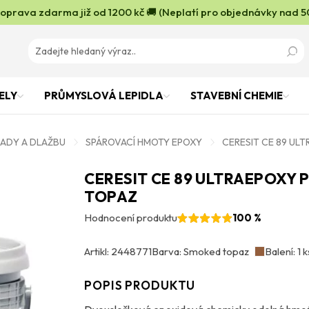
oprava zdarma již od 1200 kč 🚚 (Neplatí pro objednávky nad 5
ELY
PRŮMYSLOVÁ LEPIDLA
STAVEBNÍ CHEMIE
LADY A DLAŽBU
SPÁROVACÍ HMOTY EPOXY
CERESIT CE 89 UL
CERESIT CE 89 ULTRAEPOXY 
TOPAZ
Hodnocení produktu
100 %
Artikl: 2448771
Barva: Smoked topaz
Balení: 1 k
POPIS PRODUKTU