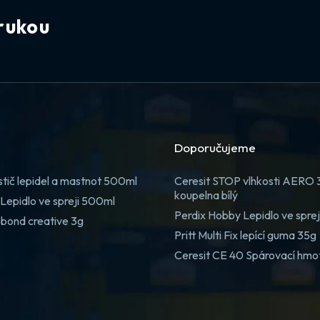
rukou
Doporučujeme
stič lepidel a mastnot 500ml
Ceresit STOP vlhkosti AERO
koupelna bílý
Lepidlo ve spreji 500ml
Perdix Hobby Lepidlo ve spre
 bond creative 3g
Pritt Multi Fix lepící guma 35g
Ceresit CE 40 Spárovací hmo