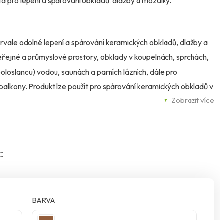
pro lepení a spárování obkladů, dlažby a mozaiky.
rvale odolné lepení a spárování keramických obkladů, dlažby a
eřejné a průmyslové prostory, obklady v koupelnách, sprchách,
oloslanou) vodou, saunách a parních lázních, dále pro
balkony. Produkt lze použít pro spárování keramických obkladů v
Zobrazit více
ravinami, jako jsou: pracovní stoly pro maso, mléčné výrobky
kárnách a cukrárnách. Hmota je vhodná pro lepení a spárování
sivním látkám (viz tabulka chemické odolnosti), jako jsou
obny obecně. Vhodné pro lepení a spárování mozaiky v
C
 50, CL 69.
BARVA