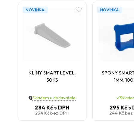
NOVINKA
NOVINKA
KLÍNY SMART LEVEL,
SPONY SMART
50KS
1MM, 10
Skladem u dodavatele
Sklad
284 Kč
s DPH
295 Kč
s
234 Kč
bez DPH
244 Kč
bez