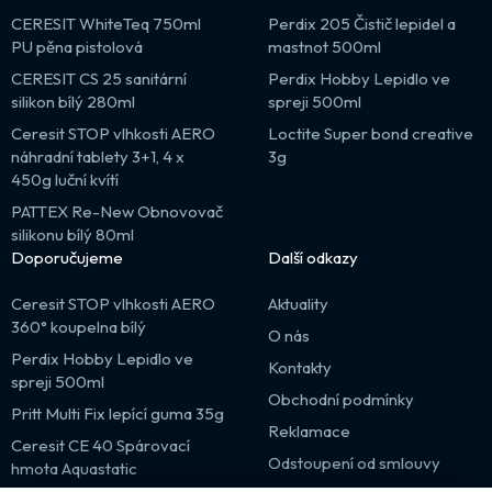
CERESIT WhiteTeq 750ml
Perdix 205 Čistič lepidel a
PU pěna pistolová
mastnot 500ml
CERESIT CS 25 sanitární
Perdix Hobby Lepidlo ve
silikon bílý 280ml
spreji 500ml
Ceresit STOP vlhkosti AERO
Loctite Super bond creative
náhradní tablety 3+1, 4 x
3g
450g luční kvítí
PATTEX Re-New Obnovovač
silikonu bílý 80ml
Doporučujeme
Další odkazy
Ceresit STOP vlhkosti AERO
Aktuality
360° koupelna bílý
O nás
Perdix Hobby Lepidlo ve
Kontakty
spreji 500ml
Obchodní podmínky
Pritt Multi Fix lepící guma 35g
Reklamace
Ceresit CE 40 Spárovací
Odstoupení od smlouvy
hmota Aquastatic