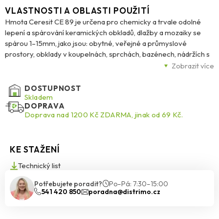
VLASTNOSTI A OBLASTI POUŽITÍ
Hmota Ceresit CE 89 je určena pro chemicky a trvale odolné
lepení a spárování keramických obkladů, dlažby a mozaiky se
spárou 1–15mm, jako jsou: obytné, veřejné a průmyslové
prostory, obklady v koupelnách, sprchách, bazénech, nádržích s
termální nebo brakickou (poloslanou) vodou, saunách a parních
Zobrazit více
lázních, dále pro podlahové vytápění, kuchyňské desky, terasy a
balkony. Produkt lze použít pro spárování keramických obkladů v
DOSTUPNOST
prostředích vystavených přímému kontaktu s potravinami, jako
Skladem
DOPRAVA
jsou: pracovní stoly pro maso, mléčné výrobky nebo mouky,
Doprava nad 1200 Kč ZDARMA, jinak od 69 Kč.
kuchyňské stoly v restauracích, pekárnách a cukrárnách. Hmota
je vhodná pro lepení a spárování keramických krytin v oblastech
vystavených agresivním látkám (viz tabulka chemické odolnosti),
KE STAŽENÍ
jako jsou mlékárny, jatka, restaurace, potravinářské výrobny
obecně. Vhodné pro lepení a spárování mozaiky v bazénech na
Technický list
vodotěsných membránách jako CL 50, CL 69.
Potřebujete poradit?
Po–Pá: 7:30–15:00
541 420 850
poradna@distrimo.cz