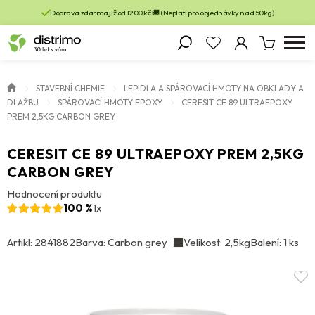
Doprava zdarma již od 1200 kč 🚚 (Neplatí pro objednávky nad 50kg)
STAVEBNÍ CHEMIE
LEPIDLA A SPÁROVACÍ HMOTY NA OBKLADY A
DLAŽBU
SPÁROVACÍ HMOTY EPOXY
CERESIT CE 89 ULTRAEPOXY
PREM 2,5KG CARBON GREY
CERESIT CE 89 ULTRAEPOXY PREM 2,5KG
CARBON GREY
Hodnocení produktu
100 %
1x
Artikl: 2841882
Barva: Carbon grey
Velikost: 2,5kg
Balení: 1 ks