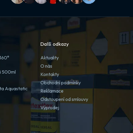
Další odkazy
 360°
Aktuality
O nás
ji 500ml
Kontakty
Obchodní podmínky
ta Aquastatic
Reklamace
Odstoupení od smlouvy
Výprodej