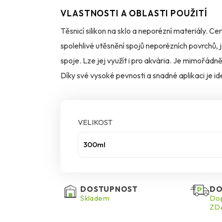
VLASTNOSTI A OBLASTI POUŽITÍ
Těsnicí silikon na sklo a neporézní materiály. Ce
spolehlivé utěsnění spojů neporézních povrchů, 
spoje. Lze jej využít i pro akvária. Je mimořádn
Díky své vysoké pevnosti a snadné aplikaci je id
žádná rozpouštědla.
VELIKOST
300ml
DOSTUPNOST
DO
Skladem
Dop
ZDA