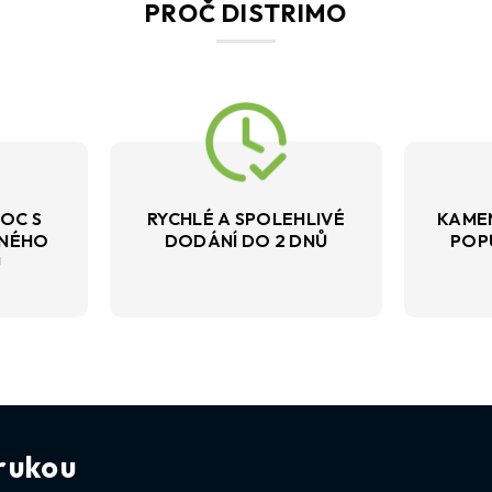
PROČ DISTRIMO
OC S
RYCHLÉ A SPOLEHLIVÉ
KAME
VNÉHO
DODÁNÍ DO 2 DNŮ
POP
U
rukou