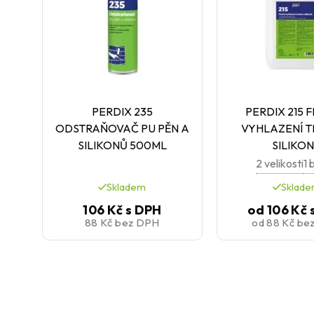
PERDIX 235
PERDIX 215 F
ODSTRAŇOVAČ PU PĚN A
VYHLAZENÍ T
SILIKONŮ 500ML
SILIKO
2 velikosti
1 
Skladem
Sklad
106 Kč
s DPH
od
106 Kč
88 Kč
bez DPH
od
88 Kč
be