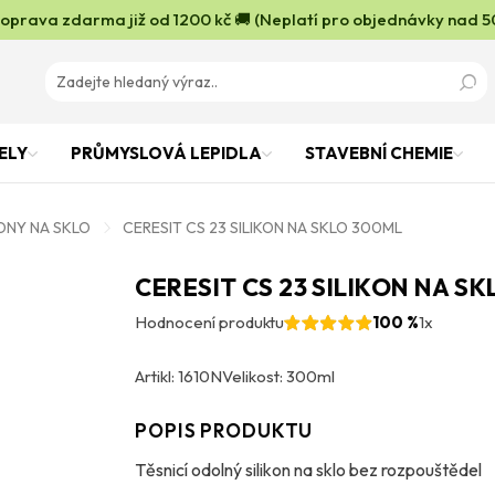
oprava zdarma již od 1200 kč 🚚 (Neplatí pro objednávky nad 5
ELY
PRŮMYSLOVÁ LEPIDLA
STAVEBNÍ CHEMIE
KONY NA SKLO
CERESIT CS 23 SILIKON NA SKLO 300ML
CERESIT CS 23 SILIKON NA S
Hodnocení produktu
100 %
1x
Artikl: 1610N
Velikost: 300ml
POPIS PRODUKTU
Těsnicí odolný silikon na sklo bez rozpouštědel