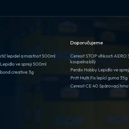
Doporučujeme
stič lepidel a mastnot 500ml
Ceresit STOP vlhkosti AERO
koupelna bílý
Lepidlo ve spreji 500ml
Perdix Hobby Lepidlo ve spre
 bond creative 3g
Pritt Multi Fix lepící guma 35g
Ceresit CE 40 Spárovací hmo