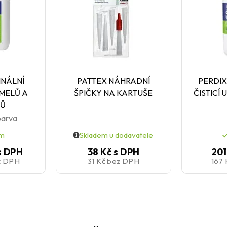
INÁLNÍ
PATTEX NÁHRADNÍ
PERDIX
MELŮ A
ŠPIČKY NA KARTUŠE
ČISTICÍ
NŮ
barva
em
Skladem u dodavatele
s DPH
38 Kč
s DPH
201
z DPH
31 Kč
bez DPH
167