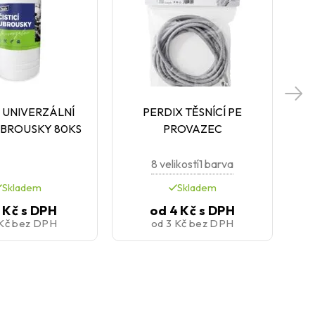
 UNIVERZÁLNÍ
PERDIX TĚSNÍCÍ PE
 UBROUSKY 80KS
PROVAZEC
8 velikostí
1 barva
Skladem
Skladem
 Kč
s DPH
od
4 Kč
s DPH
 Kč
bez DPH
od
3 Kč
bez DPH