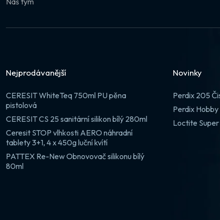
Náš tým
Nejprodávanější
Novinky
CERESIT WhiteTeq 750ml PU pěna
Perdix 205 Či
pistolová
Perdix Hobby 
CERESIT CS 25 sanitární silikon bílý 280ml
Loctite Super
Ceresit STOP vlhkosti AERO náhradní
tablety 3+1, 4 x 450g luční kvítí
PATTEX Re-New Obnovovač silikonu bílý
80ml