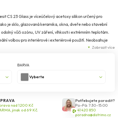
resit CS 23 Glass je víceúčelový acetoxy silikon určený pro
jako je sklo, glazovaná keramika, okna, dveře nebo stavební
ě odolný vůči ozónu, UV záření, vlhkosti i extrémním teplotám.
eální volbou pro interiérové i exteriérové použití. Neobsahuje
Zobrazit více
BARVA
Vyberte
PRAVA
Potřebujete poradit?
rava nad 1200 Kč
Po–Pá: 7:30–15:00
RMA, jinak od 69 Kč.
541 420 850
poradna@distrimo.cz