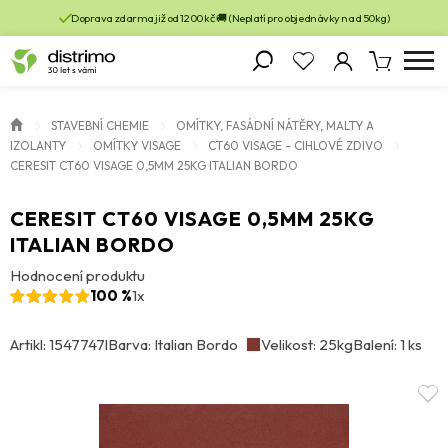
Doprava zdarma již od 1200 kč 🚚 (Neplatí pro objednávky nad 50kg)
STAVEBNÍ CHEMIE
OMÍTKY, FASÁDNÍ NÁTĚRY, MALTY A
IZOLANTY
OMÍTKY VISAGE
CT60 VISAGE - CIHLOVÉ ZDIVO
CERESIT CT60 VISAGE 0,5MM 25KG ITALIAN BORDO
CERESIT CT60 VISAGE 0,5MM 25KG
ITALIAN BORDO
Hodnocení produktu
100 %
1x
Artikl: 1547747l
Barva: Italian Bordo
Velikost: 25kg
Balení: 1 ks