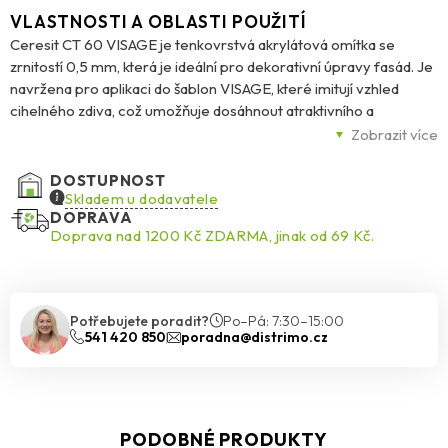
VLASTNOSTI A OBLASTI POUŽITÍ
Ceresit CT 60 VISAGE je tenkovrstvá akrylátová omítka se
zrnitostí 0,5 mm, která je ideální pro dekorativní úpravy fasád. Je
navržena pro aplikaci do šablon VISAGE, které imitují vzhled
cihelného zdiva, což umožňuje dosáhnout atraktivního a
realistického designu. Omítka je odolná vůči povětrnostním
Zobrazit více
vlivům, má nízkou nasákavost, vysokou pružnost a je
paropropustná, což zajišťuje dlouhou životnost a ochranu
DOSTUPNOST
povrchu.
Skladem u dodavatele
DOPRAVA
Doprava nad 1200 Kč ZDARMA, jinak od 69 Kč.
Díky inovativní technologii BioProtect je omítka odolná proti
plísním, řasám a houbám, což přispívá k ochraně fasády před
biologickým napadením. Je dostupná ve 12 odstínech řady
Visage a v celé paletě barev Ceresit Colours of Nature®. Omítka
Potřebujete poradit?
Po–Pá: 7:30–15:00
je vhodná pro aplikaci na výztužnou vrstvu v kontaktních
541 420 850
poradna@distrimo.cz
systémech zateplení budov Ceresit Ceretherm (ETICS) s
použitím tepelně izolačních desek z polystyrenu EPS-F nebo
minerální vlny MW. Lze ji také aplikovat na betonové povrchy,
vápenocementové a sádrové omítky, dřevotřískové a
PODOBNÉ PRODUKTY
sádrokartonové desky.