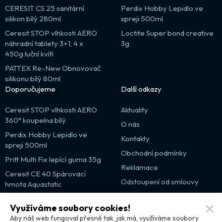
CERESIT CS 25 sanitární
Perdix Hobby Lepidlo ve
silikon bílý 280ml
spreji 500ml
Ceresit STOP vlhkosti AERO
Loctite Super bond creative
náhradní tablety 3+1, 4 x
3g
450g luční kvítí
PATTEX Re-New Obnovovač
silikonu bílý 80ml
Doporučujeme
Další odkazy
Ceresit STOP vlhkosti AERO
Aktuality
360° koupelna bílý
O nás
Perdix Hobby Lepidlo ve
Kontakty
spreji 500ml
Obchodní podmínky
Pritt Multi Fix lepící guma 35g
Reklamace
Ceresit CE 40 Spárovací
Odstoupení od smlouvy
hmota Aquastatic
Výprodej
Využíváme soubory cookies!
Partnerské weby
Aby náš web fungoval přesně tak, jak má, využíváme soubory