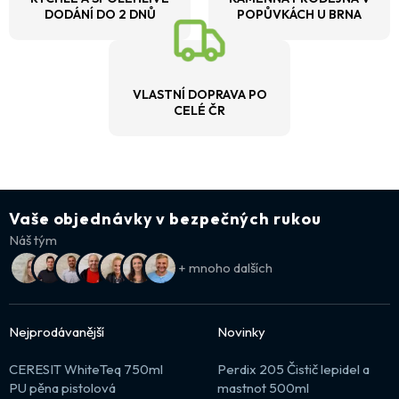
DODÁNÍ DO 2 DNŮ
POPŮVKÁCH U BRNA
VLASTNÍ DOPRAVA PO
CELÉ ČR
Vaše objednávky v bezpečných rukou
Náš tým
+ mnoho dalších
Nejprodávanější
Novinky
CERESIT WhiteTeq 750ml
Perdix 205 Čistič lepidel a
PU pěna pistolová
mastnot 500ml