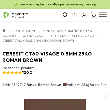
Doprava zdarma již od 1200 kč 🚚 (Neplatí pro objednávky nad 50kg)
STAVEBNÍ CHEMIE
OMÍTKY, FASÁDNÍ NÁTĚRY, MALTY A
IZOLANTY
OMÍTKY VISAGE
CT60 VISAGE - CIHLOVÉ ZDIVO
CERESIT CT60 VISAGE 0,5MM 25KG ROMAN BROWN
CERESIT CT60 VISAGE 0,5MM 25KG
ROMAN BROWN
Hodnocení produktu
100 %
Artikl: 1547747i
Barva: Roman Brown
Velikost: 25kg
Balení: 1 ks