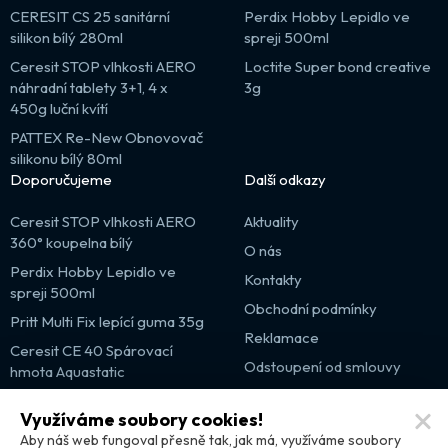
CERESIT CS 25 sanitární
Perdix Hobby Lepidlo ve
silikon bílý 280ml
spreji 500ml
Ceresit STOP vlhkosti AERO
Loctite Super bond creative
náhradní tablety 3+1, 4 x
3g
450g luční kvítí
PATTEX Re-New Obnovovač
silikonu bílý 80ml
Doporučujeme
Další odkazy
Ceresit STOP vlhkosti AERO
Aktuality
360° koupelna bílý
O nás
Perdix Hobby Lepidlo ve
Kontakty
spreji 500ml
Obchodní podmínky
Pritt Multi Fix lepící guma 35g
Reklamace
Ceresit CE 40 Spárovací
Odstoupení od smlouvy
hmota Aquastatic
Výprodej
Využíváme soubory cookies!
Partnerské weby
Aby náš web fungoval přesně tak, jak má, využíváme soubory