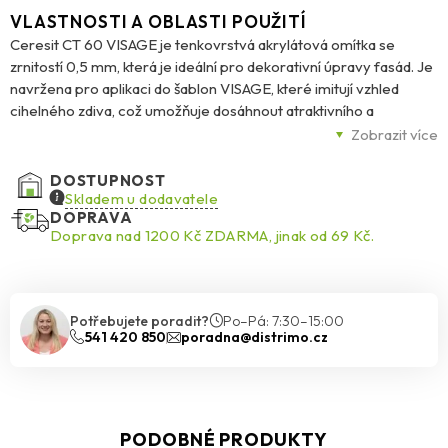
VLASTNOSTI A OBLASTI POUŽITÍ
Ceresit CT 60 VISAGE je tenkovrstvá akrylátová omítka se
zrnitostí 0,5 mm, která je ideální pro dekorativní úpravy fasád. Je
navržena pro aplikaci do šablon VISAGE, které imitují vzhled
cihelného zdiva, což umožňuje dosáhnout atraktivního a
realistického designu. Omítka je odolná vůči povětrnostním
Zobrazit více
vlivům, má nízkou nasákavost, vysokou pružnost a je
paropropustná, což zajišťuje dlouhou životnost a ochranu
DOSTUPNOST
povrchu.
Skladem u dodavatele
DOPRAVA
Doprava nad 1200 Kč ZDARMA, jinak od 69 Kč.
Díky inovativní technologii BioProtect je omítka odolná proti
plísním, řasám a houbám, což přispívá k ochraně fasády před
biologickým napadením. Je dostupná ve 12 odstínech řady
Visage a v celé paletě barev Ceresit Colours of Nature®. Omítka
Potřebujete poradit?
Po–Pá: 7:30–15:00
je vhodná pro aplikaci na výztužnou vrstvu v kontaktních
541 420 850
poradna@distrimo.cz
systémech zateplení budov Ceresit Ceretherm (ETICS) s
použitím tepelně izolačních desek z polystyrenu EPS-F nebo
minerální vlny MW. Lze ji také aplikovat na betonové povrchy,
vápenocementové a sádrové omítky, dřevotřískové a
PODOBNÉ PRODUKTY
sádrokartonové desky.