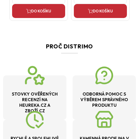
DO KOŠÍKU
DO KOŠÍKU
PROČ DISTRIMO
STOVKY OVĚŘENÝCH
ODBORNÁ POMOC S
RECENZÍ NA
VÝBĚREM SPRÁVNÉHO
HEUREKA.CZ A
PRODUKTU
ZBOŽÍ.CZ
RYCHLÉ A SPOLEHLIVÉ
KAMENNÁ PRODEJNA V