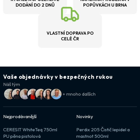
DODÁNÍ DO 2 DNŮ
POPŮVKÁCH U BRNA
VLASTNÍ DOPRAVA PO
CELÉ ČR
Vaše objednávky v bezpečných rukou
Náš tým
+ mnoho dalších
Nejprodávanější
Novinky
CERESIT WhiteTeq 750ml
Perdix 205 Čistič lepidel a
PU pěna pistolová
mastnot 500ml