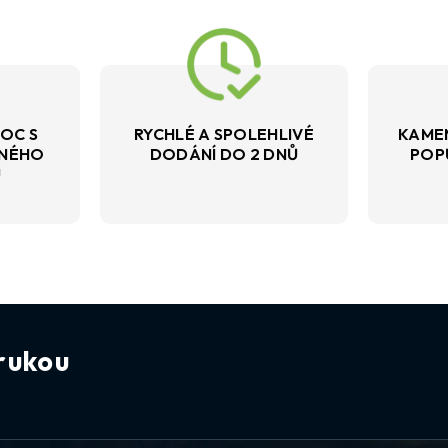
OC S
RYCHLÉ A SPOLEHLIVÉ
KAME
VNÉHO
DODÁNÍ DO 2 DNŮ
POP
U
rukou