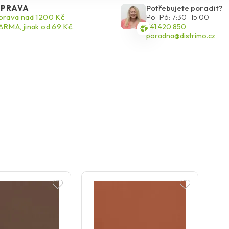
d se plánuje použití omítky s nižší hodnotou HBW, doporučuje
PRAVA
Potřebujete poradit?
U intenzivních tmavých barev by mělo být použití omezeno na
rava nad 1200 Kč
Po–Pá: 7:30–15:00
RMA, jinak od 69 Kč.
541 420 850
y. Omítka obsahuje zapouzdřené biokapsle, které postupně
poradna@distrimo.cz
chranu proti biologickému napadení.
 ochranu a estetické řešení pro fasády budov, a to jak ruční