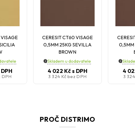
 VISAGE
CERESIT CT60 VISAGE
CERESI
SICILIA
0,5MM 25KG SEVILLA
0,5MM
W
BROWN
davatele
Skladem u dodavatele
Sklad
s DPH
4 022 Kč
s DPH
4 02
z DPH
3 324 Kč
bez DPH
3 32
PROČ DISTRIMO