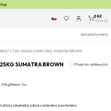
0kg)
0 Kč
Váš košík
Aktuality
Kontakty
RESIT CT60 VISAGE 0,5MM 25KG SUMATRA BROWN
M 25KG SUMATRA BROWN
Přidat do oblíbených
: 25kg
Balení: 1 ks
ktury cihelného zdiva v interiéru a exteriéru