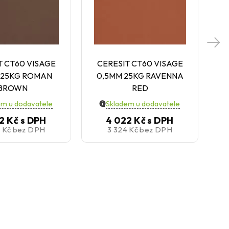
T CT60 VISAGE
CERESIT CT60 VISAGE
C
 25KG ROMAN
0,5MM 25KG RAVENNA
0
BROWN
RED
em u dodavatele
Skladem u dodavatele
2 Kč
s DPH
4 022 Kč
s DPH
4 Kč
bez DPH
3 324 Kč
bez DPH