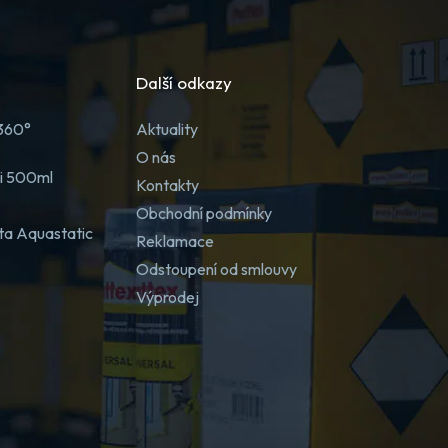
Další odkazy
 360°
Aktuality
O nás
ji 500ml
Kontakty
Obchodní podmínky
ta Aquastatic
Reklamace
Odstoupení od smlouvy
Výprodej