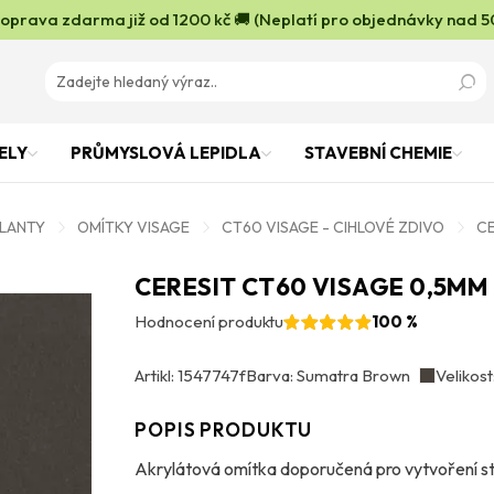
oprava zdarma již od 1200 kč 🚚 (Neplatí pro objednávky nad 5
ELY
PRŮMYSLOVÁ LEPIDLA
STAVEBNÍ CHEMIE
OLANTY
OMÍTKY VISAGE
CT60 VISAGE - CIHLOVÉ ZDIVO
CE
CERESIT CT60 VISAGE 0,5M
Hodnocení produktu
100 %
Artikl: 1547747f
Barva: Sumatra Brown
Velikost
POPIS PRODUKTU
Akrylátová omítka doporučená pro vytvoření stru