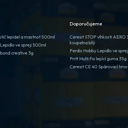
Doporučujeme
stič lepidel a mastnot 500ml
Ceresit STOP vlhkosti AERO
koupelna bílý
Lepidlo ve spreji 500ml
Perdix Hobby Lepidlo ve spre
 bond creative 3g
Pritt Multi Fix lepící guma 35g
Ceresit CE 40 Spárovací hmo