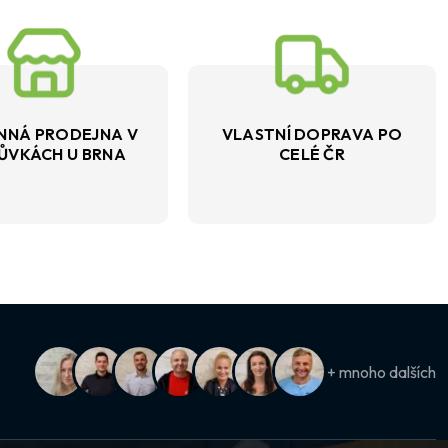
NNÁ PRODEJNA V
VLASTNÍ DOPRAVA PO
ŮVKÁCH U BRNA
CELÉ ČR
+ mnoho dalších