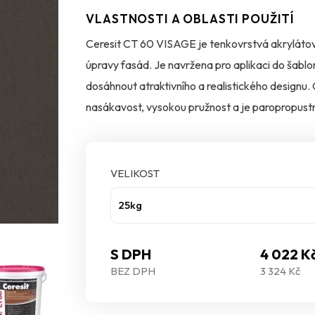
VLASTNOSTI A OBLASTI POUŽITÍ
Ceresit CT 60 VISAGE je tenkovrstvá akrylátová 
úpravy fasád. Je navržena pro aplikaci do šablo
dosáhnout atraktivního a realistického designu.
nasákavost, vysokou pružnost a je paropropustn
Díky inovativní technologii BioProtect je omítka
fasády před biologickým napadením. Je dostupná
VELIKOST
Colours of Nature®. Omítka je vhodná pro aplik
25kg
budov Ceresit Ceretherm (ETICS) s použitím tep
MW. Lze ji také aplikovat na betonové povrch
S DPH
4 022 K
sádrokartonové desky.
BEZ DPH
3 324 Kč
Pro zajištění dlouhé životnosti fasády a preven