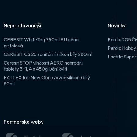
Nejprodávanější
Novinky
CERESIT WhiteTeq 750ml PU pěna
Perdix 205 Či
pistolová
Perdix Hobby 
CERESIT CS 25 sanitární silikon bílý 280ml
Loctite Super
Ceresit STOP vlhkosti AERO náhradní
tablety 3+1, 4 x 450g luční kvítí
PATTEX Re-New Obnovovač silikonu bílý
80ml
Partnerské weby