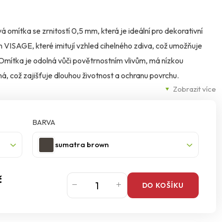
omítka se zrnitostí 0,5 mm, která je ideální pro dekorativní
n VISAGE, které imitují vzhled cihelného zdiva, což umožňuje
 Omítka je odolná vůči povětrnostním vlivům, má nízkou
á, což zajišťuje dlouhou životnost a ochranu povrchu.
Zobrazit více
 odolná proti plísním, řasám a houbám, což přispívá k ochraně
 ve 12 odstínech řady Visage a v celé paletě barev Ceresit
BARVA
aci na výztužnou vrstvu v kontaktních systémech zateplení
sumatra brown
elně izolačních desek z polystyrenu EPS-F nebo minerální vlny
y, vápenocementové a sádrové omítky, dřevotřískové a
č
DO KOŠÍKU
ci nadměrného zahřívání se doporučuje použití omítky s