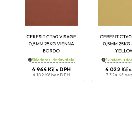
CERESIT CT60 VISAGE
CERESIT CT60
0,5MM 25KG VIENNA
0,5MM 25KG 
BORDO
YELLO
Skladem u dodavatele
Skladem u do
4 964 Kč
s DPH
4 022 Kč
4 102 Kč
bez DPH
3 324 Kč
be