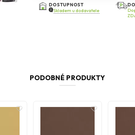
koeficientem odrazivosti světla HBW ≥ 20. Poku
DOSTUPNOST
DO
se konzultace s technickým oddělením Ceresit. 
Dop
Skladem u dodavatele
ZDA
menší plochy, jako jsou architektonické detail
uvolňují aktivní látky a poskytují dlouhodobou o
Ceresit CT 60 VISAGE 0,5 mm nabízí spolehlivou
aplikací, tak i strojním stříkáním.
PODOBNÉ PRODUKTY