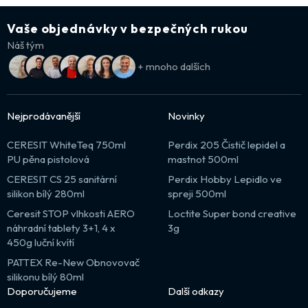
Vaše objednávky v bezpečných rukou
Náš tým
+ mnoho dalších
Nejprodávanější
Novinky
CERESIT WhiteTeq 750ml
Perdix 205 Čistič lepidel a
PU pěna pistolová
mastnot 500ml
CERESIT CS 25 sanitární
Perdix Hobby Lepidlo ve
silikon bílý 280ml
spreji 500ml
Ceresit STOP vlhkosti AERO
Loctite Super bond creative
náhradní tablety 3+1, 4 x
3g
450g luční kvítí
PATTEX Re-New Obnovovač
silikonu bílý 80ml
Doporučujeme
Další odkazy