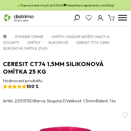
Doprava zdarma již od 1200 kč 🚚 (Neplatí pro objednávky nad 50kg)
STAVEBNÍ CHEMIE
OMÍTKY, FASÁDNÍ NÁTĚRY, MALTY A
IZOLANTY
OMÍTKY
SILIKONOVÉ
CERESIT CT74 1,5MM
SILIKONOVÁ OMÍTKA 25 KG
CERESIT CT74 1,5MM SILIKONOVÁ
OMÍTKA 25 KG
Hodnocení produktu
100 %
Artikl: 2251313D
Barva: Skupina D
Velikost: 1,5mm
Balení: 1 ks