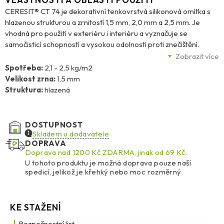
CERESIT® CT 74 je dekorativní tenkovrstvá silikonová omítka s
hlazenou strukturou a zrnitostí 1,5 mm, 2,0 mm a 2,5 mm. Je
vhodná pro použití v exteriéru i interiéru a vyznačuje se
samočisticí schopností a vysokou odolností proti znečištění.
Omítka je vysoce paropropustná, s nízkou nasákavostí a zároveň
Zobrazit více
velmi elastická, což jí zajišťuje vysokou odolnost proti
Spotřeba:
2,1 - 2,5 kg/m2
mechanickému poškození a nárazům. Díky vysoké stálosti barev
Velikost zrna:
1,5 mm
si uchovává atraktivní vzhled i po dlouhé době. Technologie
Struktura:
hlazená
BioProtect navíc chrání povrch proti plísním, řasám a houbám.
CT 74 je určena k aplikaci na beton, tradiční omítky, sádrové
podklady či sádrokartonové desky a využívá se také jako
DOSTUPNOST
povrchová úprava v zateplovacích systémech Ceresit
Skladem u dodavatele
Ceretherm (ETICS) s deskami z EPS nebo MW. Balení: 25 kg.
DOPRAVA
Doprava nad 1200 Kč ZDARMA, jinak od 69 Kč.
U tohoto produktu je možná doprava pouze naší
spedicí, jelikož je křehký nebo moc rozměrný
KE STAŽENÍ
Bezpečnostní list